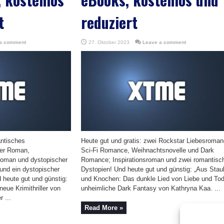
t
reduziert
a comment
27. Oktober 2023
Leave a comment
antisches
Heute gut und gratis: zwei Rockstar Liebesroman
her Roman,
Sci-Fi Romance, Weihnachtsnovelle und Dark
sroman und dystopischer
Romance; Inspirationsroman und zwei romantisc
e und ein dystopischer
Dystopien! Und heute gut und günstig: „Aus Stau
d heute gut und günstig:
und Knochen: Das dunkle Lied von Liebe und Tod
neue Krimithriller von
unheimliche Dark Fantasy von Kathryna Kaa. ...
 ...
Read More »