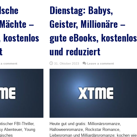
lsche
Dienstag: Babys,
 Mächte –
Geister, Millionäre –
 kostenlos
gute eBooks, kostenlos
t
und reduziert
 a comment
31. Oktober 2023
Leave a comment
tischer FBI-Thriller,
Heute gut und gratis: Millionärsromanze,
sy Abenteuer, Young
Halloweenromanze, Rockstar Romance,
gisches
Liebesroman und Milliardärsromanze; kochen wie