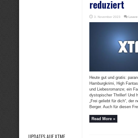
reduziert
3. November 2023
Leave
Heute gut und gratis: para
Hamburgkrimi, High Fanta
und Liebesromanze; ein Fa
dystopischer Thriller! Und 
„Frei geliebt für dich“, de
Berger. Auch für diesen Frei
Read More »
UPDATES AUF XTME