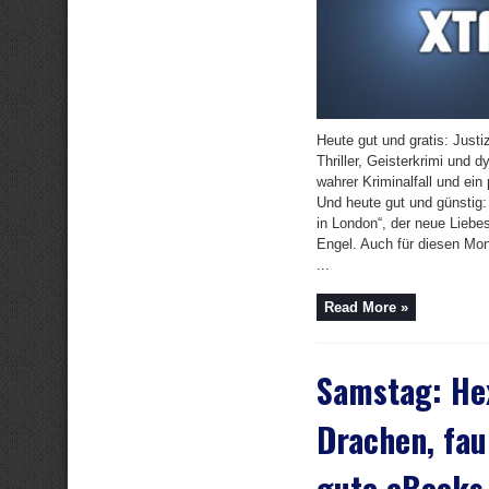
Heute gut und gratis: Justi
Thriller, Geisterkrimi und 
wahrer Kriminalfall und ei
Und heute gut und günstig: 
in London“, der neue Liebe
Engel. Auch für diesen Mon
...
Read More »
Samstag: He
Drachen, fau
gute eBooks,