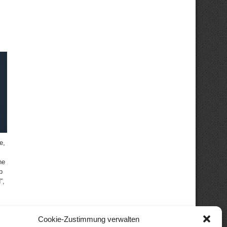
e,
he
b
“,
Cookie-Zustimmung verwalten