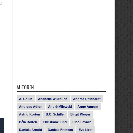
!
AUTOREN
A. Collin
Anabelle Wildbuch
Andrea Reinhardt
Andreas Adlon
André Milewski
Anne Amrum
Astrid Korten
B.C. Schiller
Birgit Kluger
Béla Bolten
Christiane Lind
Cleo Lavalle
Daniela Arnold
Daniela Frenken
Eva Lirot