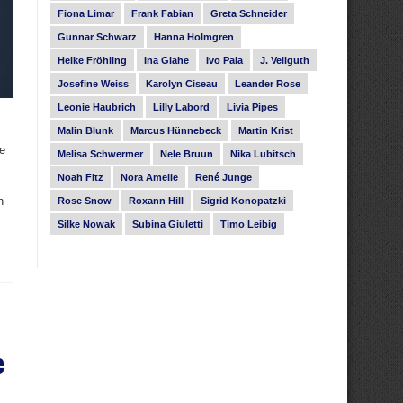
Fiona Limar
Frank Fabian
Greta Schneider
Gunnar Schwarz
Hanna Holmgren
Heike Fröhling
Ina Glahe
Ivo Pala
J. Vellguth
Josefine Weiss
Karolyn Ciseau
Leander Rose
Leonie Haubrich
Lilly Labord
Livia Pipes
Malin Blunk
Marcus Hünnebeck
Martin Krist
e
Melisa Schwermer
Nele Bruun
Nika Lubitsch
Noah Fitz
Nora Amelie
René Junge
n
Rose Snow
Roxann Hill
Sigrid Konopatzki
Silke Nowak
Subina Giuletti
Timo Leibig
e