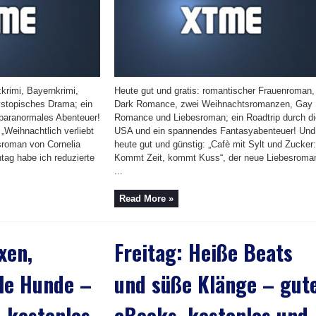
zkrimi, Bayernkrimi,
Heute gut und gratis: romantischer Frauenroman,
dystopisches Drama; ein
Dark Romance, zwei Weihnachtsromanzen, Gay
n paranormales Abenteuer!
Romance und Liebesroman; ein Roadtrip durch di
„Weihnachtlich verliebt
USA und ein spannendes Fantasyabenteuer! Und
sroman von Cornelia
heute gut und günstig: „Cafè mit Sylt und Zucker:
tag habe ich reduzierte
Kommt Zeit, kommt Kuss“, der neue Liebesroma
...
Read More »
xen,
Freitag: Heiße Beats
le Hunde –
und süße Klänge – gut
 kostenlos
eBooks, kostenlos und