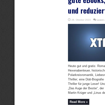
und reduzier
28. Oktober 2023
Leave 
Heute gut und gratis: Rom
Hexenabenteuer, historisc
Polarkreisromantik, Liebe
Thriller; eine Diät-Biografi
Thriller für junge Leser! Un
„Das Auge der Bestie“, der 
Martin Krüger und „Linus der
Read More »