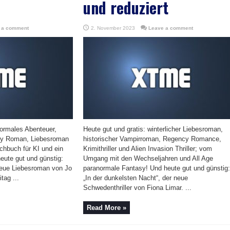
und reduziert
 a comment
2. November 2023
Leave a comment
normales Abenteuer,
Heute gut und gratis: winterlicher Liebesroman,
sy Roman, Liebesroman
historischer Vampirroman, Regency Romance,
chbuch für KI und ein
Krimithriller und Alien Invasion Thriller; vom
heute gut und günstig:
Umgang mit den Wechseljahren und All Age
r neue Liebesroman von Jo
paranormale Fantasy! Und heute gut und günstig:
tag ...
„In der dunkelsten Nacht“, der neue
Schwedenthriller von Fiona Limar. ...
Read More »