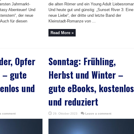
ersten Jahrmarkt-
die alten Römer und ein Young Adult Liebesroman
tasy Abenteuer! Und
Und heute gut und günstig: „Sunset River 3: Eine
tenstern“, der neue
neue Liebe“, der dritte und letzte Band der
 Auch für diesen
Kleinstadt-Romanze von ...
Read More »
er, Opfer
Sonntag: Frühling,
 – gute
Herbst und Winter –
enlos und
gute eBooks, kostenlos
und reduziert
a comment
29. Oktober 2023
Leave a comment