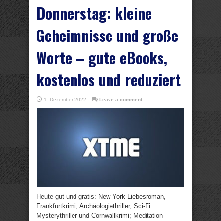
Donnerstag: kleine
Geheimnisse und große
Worte – gute eBooks,
kostenlos und reduziert
1. Dezember 2022
Leave a comment
Heute gut und gratis: New York Liebesroman,
Frankfurtkrimi, Archäologiethriller, Sci-Fi
Mysterythriller und Cornwallkrimi; Meditation