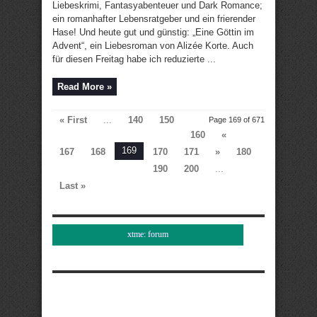
Liebeskrimi, Fantasyabenteuer und Dark Romance;
ein romanhafter Lebensratgeber und ein frierender
Hase! Und heute gut und günstig: „Eine Göttin im
Advent“, ein Liebesroman von Alizée Korte. Auch
für diesen Freitag habe ich reduzierte ...
Read More »
« First
...
140
150
Page 169 of 671
160
«
169
167
168
170
171
»
180
190
200
...
Last »
xtme: forum