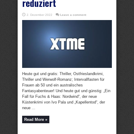
reduziert
2. Dezember 2022
Leave a comment
Heute gut und gratis: Thriller, Ostfrieslandkrimi,
Thriller und Werwolf-Romanz; Intervallfasten für
Frauen ab 50 und ein australisches
Fantasyabenteuer! Und heute gut und günstig: „Ein
Fall für Fuchs & Haas: Nordwind“, der neue
Küstenkrimi von Ivo Pala und „Kapellentod“, der
neue ...
Read More »