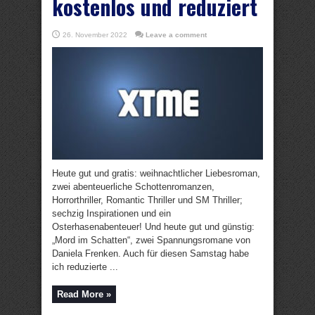
kostenlos und reduziert
26. November 2022
Leave a comment
Heute gut und gratis: weihnachtlicher Liebesroman,
zwei abenteuerliche Schottenromanzen,
Horrorthriller, Romantic Thriller und SM Thriller;
sechzig Inspirationen und ein
Osterhasenabenteuer! Und heute gut und günstig:
„Mord im Schatten“, zwei Spannungsromane von
Daniela Frenken. Auch für diesen Samstag habe
ich reduzierte ...
Read More »