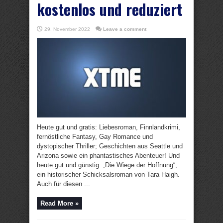
kostenlos und reduziert
29. November 2022
Leave a comment
Heute gut und gratis: Liebesroman, Finnlandkrimi,
fernöstliche Fantasy, Gay Romance und
dystopischer Thriller; Geschichten aus Seattle und
Arizona sowie ein phantastisches Abenteuer! Und
heute gut und günstig: „Die Wiege der Hoffnung“,
ein historischer Schicksalsroman von Tara Haigh.
Auch für diesen ...
Read More »