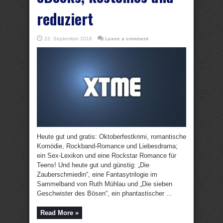
reduziert
22. September 2018
Leave a comment
Heute gut und gratis: Oktoberfestkrimi, romantische
Komödie, Rockband-Romance und Liebesdrama;
ein Sex-Lexikon und eine Rockstar Romance für
Teens! Und heute gut und günstig: „Die
Zauberschmiedin“, eine Fantasytrilogie im
Sammelband von Ruth Mühlau und „Die sieben
Geschwister des Bösen“, ein phantastischer ...
Read More »