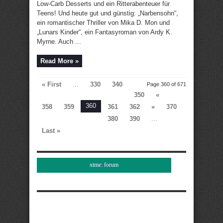
Low-Carb Desserts und ein Ritterabenteuer für
Teens! Und heute gut und günstig: „Narbensohn“,
ein romantischer Thriller von Mika D. Mon und
„Lunars Kinder“, ein Fantasyroman von Ardy K.
Myrne. Auch ...
Read More »
« First
...
330
340
Page 360 of 671
350
«
360
358
359
361
362
»
370
380
390
...
Last »
xtme: forum