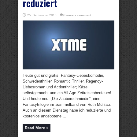
reduziert
25. September 2018
Leave a comment
Heute gut und gratis: Fantasy-Liebeskomödie,
Schwedenthriller, Romantic Thriller, Regency-
Liebesroman und Actionthriller; Käse
selbstgemacht und ein All Age Zeitreiseabenteuer!
Und heute neu: „Die Zauberschmiedin“, eine
Fantasytrilogie im Sammelband von Ruth Mühlau.
Auch an diesem Dienstag habe ich reduzierte und
kostenlos angebotene ...
Read More »