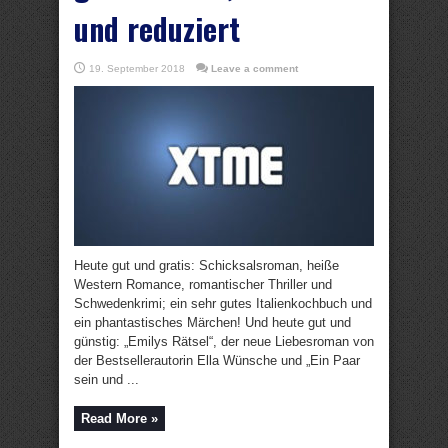
und reduziert
19. September 2018
Leave a comment
Heute gut und gratis: Schicksalsroman, heiße
Western Romance, romantischer Thriller und
Schwedenkrimi; ein sehr gutes Italienkochbuch und
ein phantastisches Märchen! Und heute gut und
günstig: „Emilys Rätsel“, der neue Liebesroman von
der Bestsellerautorin Ella Wünsche und „Ein Paar
sein und ...
Read More »