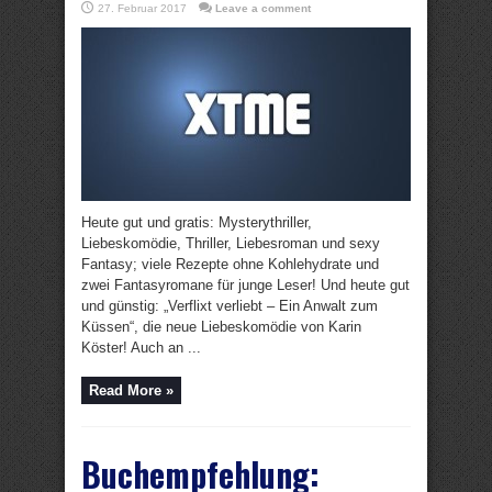
27. Februar 2017
Leave a comment
Heute gut und gratis: Mysterythriller,
Liebeskomödie, Thriller, Liebesroman und sexy
Fantasy; viele Rezepte ohne Kohlehydrate und
zwei Fantasyromane für junge Leser! Und heute gut
und günstig: „Verflixt verliebt – Ein Anwalt zum
Küssen“, die neue Liebeskomödie von Karin
Köster! Auch an ...
Read More »
Buchempfehlung: