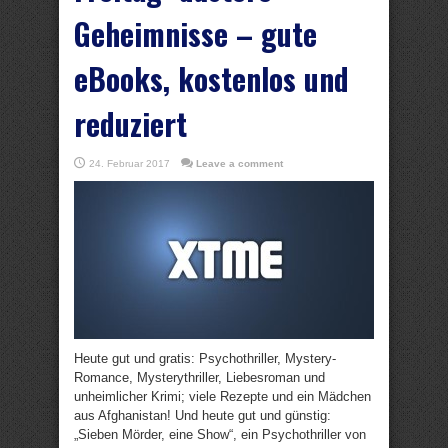
Geheimnisse – gute
eBooks, kostenlos und
reduziert
24. Februar 2017
Leave a comment
Heute gut und gratis: Psychothriller, Mystery-
Romance, Mysterythriller, Liebesroman und
unheimlicher Krimi; viele Rezepte und ein Mädchen
aus Afghanistan! Und heute gut und günstig:
„Sieben Mörder, eine Show“, ein Psychothriller von