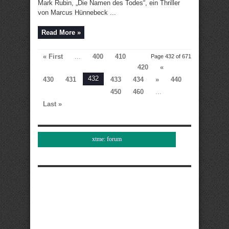
Mark Rubin, „Die Namen des Todes“, ein Thriller
von Marcus Hünnebeck ...
Read More »
« First
...
400
410
Page 432 of 671
420
«
432
430
431
433
434
»
440
450
460
...
Last »
xtme: forum