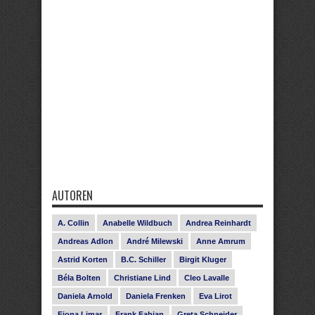
AUTOREN
A. Collin
Anabelle Wildbuch
Andrea Reinhardt
Andreas Adlon
André Milewski
Anne Amrum
Astrid Korten
B.C. Schiller
Birgit Kluger
Béla Bolten
Christiane Lind
Cleo Lavalle
Daniela Arnold
Daniela Frenken
Eva Lirot
Fiona Limar
Frank Fabian
Greta Schneider