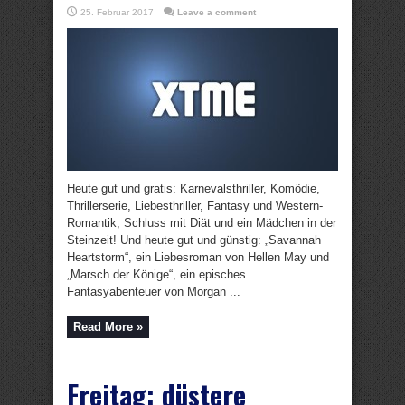
25. Februar 2017
Leave a comment
Heute gut und gratis: Karnevalsthriller, Komödie,
Thrillerserie, Liebesthriller, Fantasy und Western-
Romantik; Schluss mit Diät und ein Mädchen in der
Steinzeit! Und heute gut und günstig: „Savannah
Heartstorm“, ein Liebesroman von Hellen May und
„Marsch der Könige“, ein episches
Fantasyabenteuer von Morgan ...
Read More »
Freitag: düstere