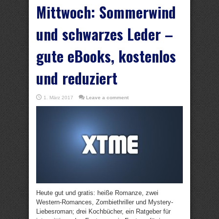
Mittwoch: Sommerwind
und schwarzes Leder –
gute eBooks, kostenlos
und reduziert
1. März 2017
Leave a comment
Heute gut und gratis: heiße Romanze, zwei
Western-Romances, Zombiethriller und Mystery-
Liebesroman; drei Kochbücher, ein Ratgeber für