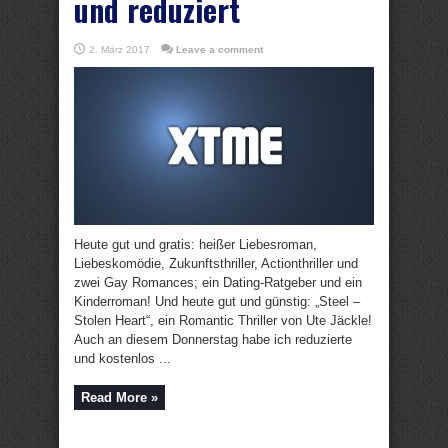
und reduziert
2. März 2017
Leave a comment
Heute gut und gratis: heißer Liebesroman,
Liebeskomödie, Zukunftsthriller, Actionthriller und
zwei Gay Romances; ein Dating-Ratgeber und ein
Kinderroman! Und heute gut und günstig: „Steel –
Stolen Heart“, ein Romantic Thriller von Ute Jäckle!
Auch an diesem Donnerstag habe ich reduzierte
und kostenlos ...
Read More »