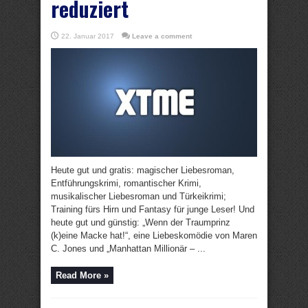
reduziert
22. Januar 2017
Leave a comment
Heute gut und gratis: magischer Liebesroman,
Entführungskrimi, romantischer Krimi,
musikalischer Liebesroman und Türkeikrimi;
Training fürs Hirn und Fantasy für junge Leser! Und
heute gut und günstig: „Wenn der Traumprinz
(k)eine Macke hat!“, eine Liebeskomödie von Maren
C. Jones und „Manhattan Millionär – ...
Read More »