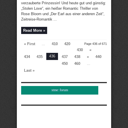
verzauberte Prinzessin! Und heute gut und günstig:
„Stolen Love“, ein heißer Romantic Thriller von
Rose Bloom und „Der Earl aus einer anderen Zeit“,
Zeitreise-Romantik ...
Read More »
« First
...
410
420
Page 436 of 671
430
«
436
434
435
437
438
»
440
450
460
...
Last »
xtme: forum