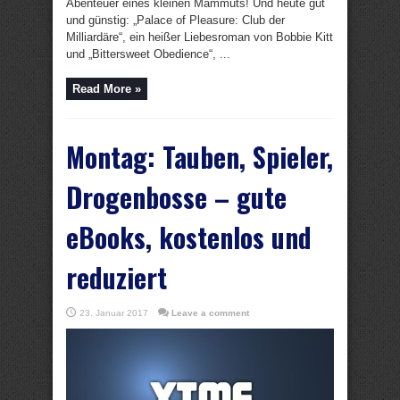
Abenteuer eines kleinen Mammuts! Und heute gut
und günstig: „Palace of Pleasure: Club der
Milliardäre“, ein heißer Liebesroman von Bobbie Kitt
und „Bittersweet Obedience“, ...
Read More »
Montag: Tauben, Spieler,
Drogenbosse – gute
eBooks, kostenlos und
reduziert
23. Januar 2017
Leave a comment