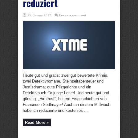
reduziert
25. Januar 2017
Leave a comment
Heute gut und gratis: zwei gut bewertete Krimis,
zwei Detektivromane, Steinzeitabenteuer und
Justizdrama; gute Pilzgerichte und ein
Detektivbuch für junge Leser! Und heute gut und
günstig: „Hirnfrost“, heitere Eisgeschichten von
Francesco Sedlmayer! Auch an diesem Mittwoch
habe ich reduzierte und kostenlos ...
Read More »