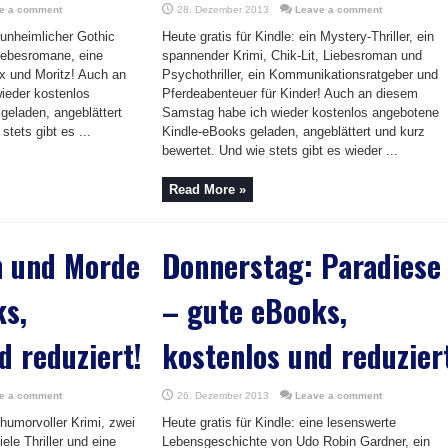
e a comment
28. Dezember 2013
Leave a comment
n unheimlicher Gothic
Heute gratis für Kindle: ein Mystery-Thriller, ein
 Liebesromane, eine
spannender Krimi, Chik-Lit, Liebesroman und
x und Moritz! Auch an
Psychothriller, ein Kommunikationsratgeber und
ieder kostenlos
Pferdeabenteuer für Kinder! Auch an diesem
geladen, angeblättert
Samstag habe ich wieder kostenlos angebotene
stets gibt es ...
Kindle-eBooks geladen, angeblättert und kurz
bewertet. Und wie stets gibt es wieder ...
Read More »
n und Morde
Donnerstag: Paradiese
ks,
– gute eBooks,
d reduziert!
kostenlos und reduzier
e a comment
26. Dezember 2013
Leave a comment
 humorvoller Krimi, zwei
Heute gratis für Kindle: eine lesenswerte
le Thriller und eine
Lebensgeschichte von Udo Robin Gardner, ein