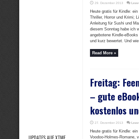
29. Dezember 2013
Leav
Heute gratis für Kindle: ei
Thriller, Horror und Krimi;
Anleitung für Sushi und Ma
diesem Sonntag habe ich w
angebotene Kindle-eBooks 
und kurz bewertet. Und wie 
Read More »
Freitag: Fee
– gute eBoo
kostenlos un
27. Dezember 2013
Leav
Heute gratis für Kindle: ein
UPDATES AUF XTME
Voodoo-Holmes-Romane, vie