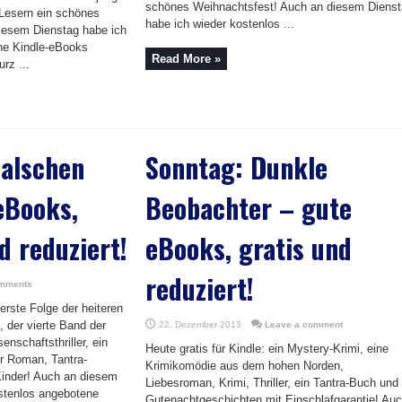
schönes Weihnachtsfest! Auch an diesem Diens
 Lesern ein schönes
habe ich wieder kostenlos ...
iesem Dienstag habe ich
ne Kindle-eBooks
Read More »
rz ...
falschen
Sonntag: Dunkle
eBooks,
Beobachter – gute
d reduziert!
eBooks, gratis und
reduziert!
mments
 erste Folge der heiteren
 der vierte Band der
22. Dezember 2013
Leave a comment
nschaftsthriller, ein
Heute gratis für Kindle: ein Mystery-Krimi, eine
her Roman, Tantra-
Krimikomödie aus dem hohen Norden,
Kinder! Auch an diesem
Liebesroman, Krimi, Thriller, ein Tantra-Buch und
stenlos angebotene
Gutenachtgeschichten mit Einschlafgarantie! Au