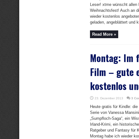
Leser! xtme wünscht allen
Weihnachtsfest! Auch an d
wieder kostenlos angebote
geladen, angeblättert und ku
Read More »
Montag: Im 
Film – gute 
kostenlos un
23. Dezember 2013
3 Co
Heute gratis für Kindle: die
Serie von Vanessa Mansini,
„Sumpfloch-Saga“, ein Wisse
Irland-Krimi, ein historisc
Ratgeber und Fantasy für 
Montag habe ich wieder ko