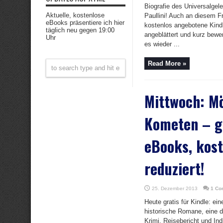
Biografie des Universalgele
Aktuelle, kostenlose
Paullini! Auch an diesem F
eBooks präsentiere ich hier
kostenlos angebotene Kind
täglich neu gegen 19:00
angeblättert und kurz bewer
Uhr
es wieder ...
Read More »
Mittwoch: M
Kometen – g
eBooks, kost
reduziert!
25. Dezember 2013
1 Co
Heute gratis für Kindle: ei
historische Romane, eine d
Krimi, Reisebericht und Ind