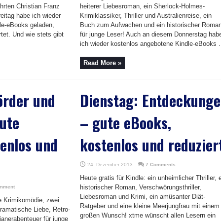
hrten Christian Franz
heiterer Liebesroman, ein Sherlock-Holmes-
reitag habe ich wieder
Krimiklassiker, Thriller und Australienreise, ein
le-eBooks geladen,
Buch zum Aufwachen und ein historischer Roma
tet. Und wie stets gibt
für junge Leser! Auch an diesem Donnerstag hab
ich wieder kostenlos angebotene Kindle-eBooks .
Read More »
örder und
Dienstag: Entdeckung
ute
– gute eBooks,
enlos und
kostenlos und reduzier
24. Dezember 2013
7 Comments
Heute gratis für Kindle: ein unheimlicher Thriller, 
historischer Roman, Verschwörungsthriller,
mment
Liebesroman und Krimi, ein amüsanter Diät-
ne Krimikomödie, zwei
Ratgeber und eine kleine Meerjungfrau mit einem
ramatische Liebe, Retro-
großen Wunsch! xtme wünscht allen Lesern ein
ianerabenteuer für junge