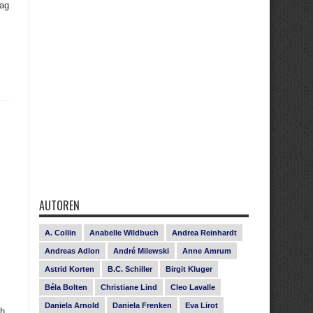
tag
AUTOREN
A. Collin
Anabelle Wildbuch
Andrea Reinhardt
Andreas Adlon
André Milewski
Anne Amrum
Astrid Korten
B.C. Schiller
Birgit Kluger
Béla Bolten
Christiane Lind
Cleo Lavalle
Daniela Arnold
Daniela Frenken
Eva Lirot
ch