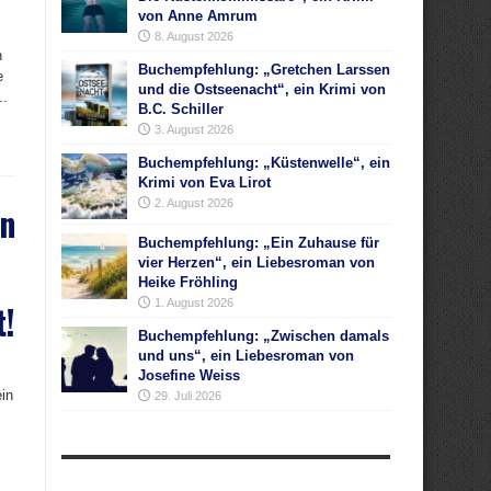
von Anne Amrum
8. August 2026
n
Buchempfehlung: „Gretchen Larssen
e
und die Ostseenacht“, ein Krimi von
..
B.C. Schiller
3. August 2026
Buchempfehlung: „Küstenwelle“, ein
Krimi von Eva Lirot
2. August 2026
en
Buchempfehlung: „Ein Zuhause für
vier Herzen“, ein Liebesroman von
Heike Fröhling
1. August 2026
t!
Buchempfehlung: „Zwischen damals
und uns“, ein Liebesroman von
Josefine Weiss
ein
29. Juli 2026