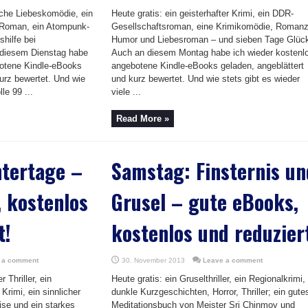
sche Liebeskomödie, ein
Heute gratis: ein geisterhafter Krimi, ein DDR-
er Roman, ein Atompunk-
Gesellschaftsroman, eine Krimikomödie, Romanz
hilfe bei
Humor und Liebesroman – und sieben Tage Glüc
 diesem Dienstag habe
Auch an diesem Montag habe ich wieder kostenl
botene Kindle-eBooks
angebotene Kindle-eBooks geladen, angeblättert
kurz bewertet. Und wie
und kurz bewertet. Und wie stets gibt es wieder
lle 99 ...
viele ...
Read More »
ntertage –
Samstag: Finsternis un
 kostenlos
Grusel – gute eBooks,
t!
kostenlos und reduzier
 a comment
30. November 2013
Leave a comment
r Thriller, ein
Heute gratis: ein Gruselthriller, ein Regionalkrimi,
rimi, ein sinnlicher
dunkle Kurzgeschichten, Horror, Thriller; ein gute
ise und ein starkes
Meditationsbuch von Meister Sri Chinmoy und