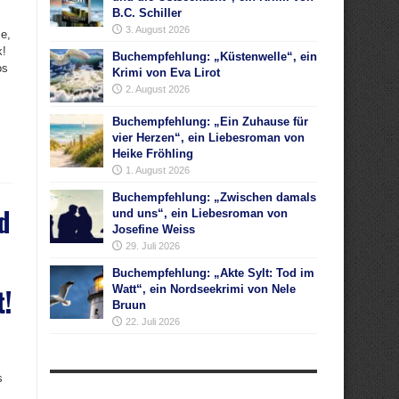
B.C. Schiller
3. August 2026
e,
k!
Buchempfehlung: „Küstenwelle“, ein
os
Krimi von Eva Lirot
2. August 2026
Buchempfehlung: „Ein Zuhause für
vier Herzen“, ein Liebesroman von
Heike Fröhling
1. August 2026
Buchempfehlung: „Zwischen damals
d
und uns“, ein Liebesroman von
Josefine Weiss
29. Juli 2026
Buchempfehlung: „Akte Sylt: Tod im
t!
Watt“, ein Nordseekrimi von Nele
Bruun
22. Juli 2026
s