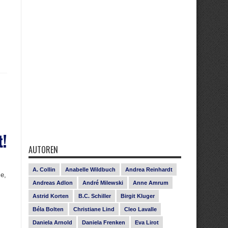
t!
AUTOREN
A. Collin
Anabelle Wildbuch
Andrea Reinhardt
e,
Andreas Adlon
André Milewski
Anne Amrum
Astrid Korten
B.C. Schiller
Birgit Kluger
Béla Bolten
Christiane Lind
Cleo Lavalle
Daniela Arnold
Daniela Frenken
Eva Lirot