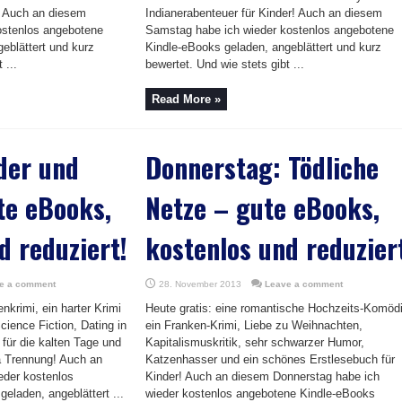
 Auch an diesem
Indianerabenteuer für Kinder! Auch an diesem
ostenlos angebotene
Samstag habe ich wieder kostenlos angebotene
eblättert und kurz
Kindle-eBooks geladen, angeblättert und kurz
 ...
bewertet. Und wie stets gibt ...
Read More »
der und
Donnerstag: Tödliche
te eBooks,
Netze – gute eBooks,
d reduziert!
kostenlos und reduzier
e a comment
28. November 2013
Leave a comment
enkrimi, ein harter Krimi
Heute gratis: eine romantische Hochzeits-Komödi
cience Fiction, Dating in
ein Franken-Krimi, Liebe zu Weihnachten,
für die kalten Tage und
Kapitalismuskritik, sehr schwarzer Humor,
 Trennung! Auch an
Katzenhasser und ein schönes Erstlesebuch für
eder kostenlos
Kinder! Auch an diesem Donnerstag habe ich
eladen, angeblättert ...
wieder kostenlos angebotene Kindle-eBooks