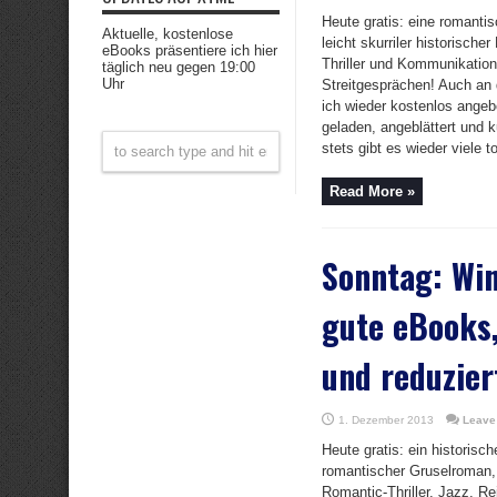
Heute gratis: eine romanti
Aktuelle, kostenlose
leicht skurriler historisch
eBooks präsentiere ich hier
Thriller und Kommunikations
täglich neu gegen 19:00
Uhr
Streitgesprächen! Auch an
ich wieder kostenlos ange
geladen, angeblättert und 
stets gibt es wieder viele to
Read More »
Sonntag: Wi
gute eBooks,
und reduzier
1. Dezember 2013
Leave
Heute gratis: ein historische
romantischer Gruselroman, K
Romantic-Thriller, Jazz, Re