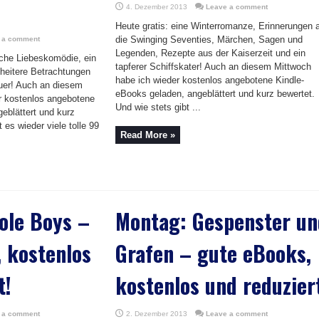
4. Dezember 2013
Leave a comment
Heute gratis: eine Winterromanze, Erinnerungen 
die Swinging Seventies, Märchen, Sagen und
 a comment
Legenden, Rezepte aus der Kaiserzeit und ein
sche Liebeskomödie, ein
tapferer Schiffskater! Auch an diesem Mittwoch
, heitere Betrachtungen
habe ich wieder kostenlos angebotene Kindle-
uer! Auch an diesem
eBooks geladen, angeblättert und kurz bewertet.
r kostenlos angebotene
Und wie stets gibt ...
eblättert und kurz
 es wieder viele tolle 99
Read More »
ole Boys –
Montag: Gespenster un
 kostenlos
Grafen – gute eBooks,
t!
kostenlos und reduzier
 a comment
2. Dezember 2013
Leave a comment