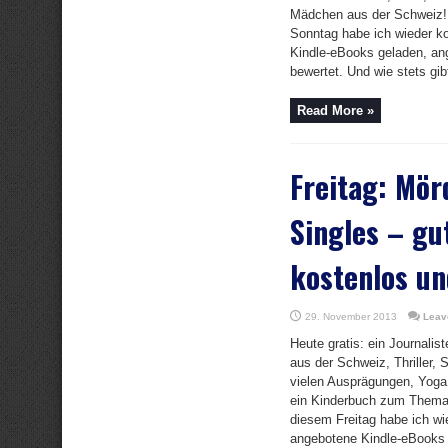
Mädchen aus der Schweiz!
Sonntag habe ich wieder k
Kindle-eBooks geladen, ang
bewertet. Und wie stets gibt
Read More »
Freitag: Mör
Singles – gu
kostenlos un
29. November 2013
Leav
Heute gratis: ein Journalist
aus der Schweiz, Thriller, S
vielen Ausprägungen, Yoga 
ein Kinderbuch zum Thema
diesem Freitag habe ich wi
angebotene Kindle-eBooks g