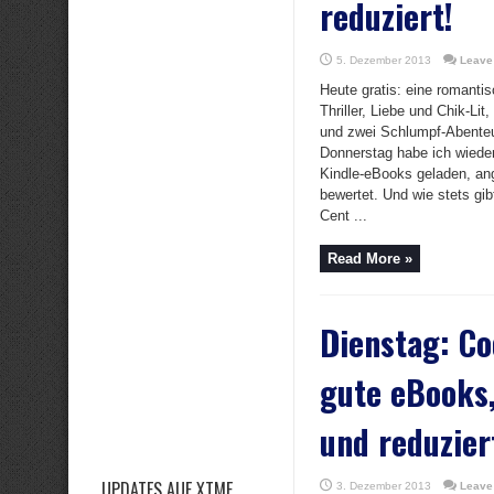
reduziert!
5. Dezember 2013
Leave
Heute gratis: eine romanti
Thriller, Liebe und Chik-Lit
und zwei Schlumpf-Abente
Donnerstag habe ich wiede
Kindle-eBooks geladen, ang
bewertet. Und wie stets gibt
Cent ...
Read More »
Dienstag: Co
gute eBooks,
und reduzier
UPDATES AUF XTME
3. Dezember 2013
Leave