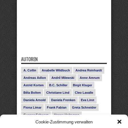
AUTOREN
A. Collin
Anabelle Wildbuch
Andrea Reinhardt
Andreas Adlon
André Milewski
Anne Amrum
Astrid Korten
B.C. Schiller
Birgit Kluger
Béla Bolten
Christiane Lind
Cleo Lavalle
Daniela Arnold
Daniela Frenken
Eva Lirot
Fiona Limar
Frank Fabian
Greta Schneider
Gunnar Schwarz
Hanna Holmgren
Cookie-Zustimmung verwalten
Heike Fröhling
Ina Glahe
Ivo Pala
J. Vellguth