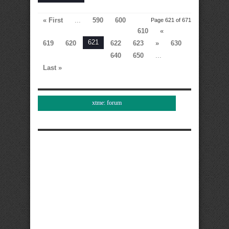
« First
...
590
600
Page 621 of 671
610
«
621
619
620
622
623
»
630
640
650
...
Last »
xtme: forum