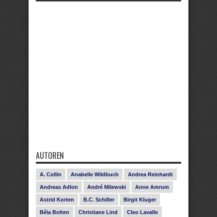
AUTOREN
A. Collin
Anabelle Wildbuch
Andrea Reinhardt
Andreas Adlon
André Milewski
Anne Amrum
Astrid Korten
B.C. Schiller
Birgit Kluger
Béla Bolten
Christiane Lind
Cleo Lavalle