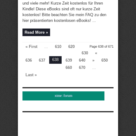
und viele mehr! Kurze Zeit kostenlos für Ihren
Kindle! Diese eBooks sind oft nur kurze Zeit
kostenlos! Bitte beachten Sie mein FAQ zu den
hier präsentierten kostenlosen eBooks! ...
Read More »
« First
...
610
620
Page 638 of 671
630
«
638
636
637
639
640
»
650
660
670
...
Last »
xtme: forum