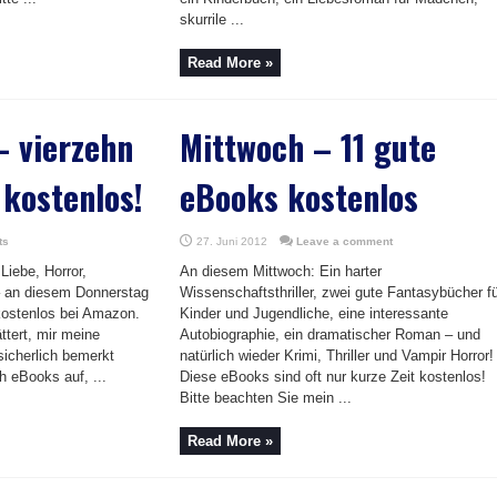
skurrile ...
Read More »
– vierzehn
Mittwoch – 11 gute
kostenlos!
eBooks kostenlos
ts
27. Juni 2012
Leave a comment
 Liebe, Horror,
An diesem Mittwoch: Ein harter
– an diesem Donnerstag
Wissenschaftsthriller, zwei gute Fantasybücher f
kostenlos bei Amazon.
Kinder und Jugendliche, eine interessante
ttert, mir meine
Autobiographie, ein dramatischer Roman – und
sicherlich bemerkt
natürlich wieder Krimi, Thriller und Vampir Horror
h eBooks auf, ...
Diese eBooks sind oft nur kurze Zeit kostenlos!
Bitte beachten Sie mein ...
Read More »