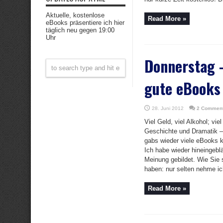
Aktuelle, kostenlose
Read More »
eBooks präsentiere ich hier
täglich neu gegen 19:00
Uhr
Donnerstag 
gute eBooks 
28. Juni 2012
2 Commen
Viel Geld, viel Alkohol; viel
Geschichte und Dramatik 
gabs wieder viele eBooks 
Ich habe wieder hineingeblä
Meinung gebildet. Wie Sie 
haben: nur selten nehme ic
Read More »