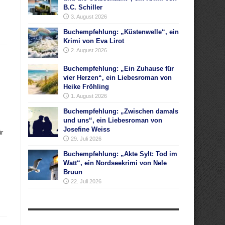
B.C. Schiller
3. August 2026
Buchempfehlung: „Küstenwelle“, ein
Krimi von Eva Lirot
2. August 2026
Buchempfehlung: „Ein Zuhause für
vier Herzen“, ein Liebesroman von
Heike Fröhling
1. August 2026
Buchempfehlung: „Zwischen damals
und uns“, ein Liebesroman von
Josefine Weiss
ür
29. Juli 2026
Buchempfehlung: „Akte Sylt: Tod im
!
Watt“, ein Nordseekrimi von Nele
Bruun
22. Juli 2026