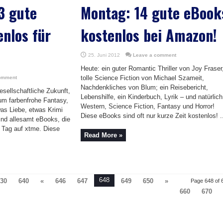
3 gute
Montag: 14 gute eBook
nlos für
kostenlos bei Amazon!
25. Juni 2012
Leave a comment
Heute: ein guter Romantic Thriller von Joy Fraser
tolle Science Fiction von Michael Szameit,
omment
Nachdenkliches von Blum; ein Reisebericht,
sellschaftliche Zukunft,
Lebenshilfe, ein Kinderbuch, Lyrik – und natürlich
 um farbenfrohe Fantasy,
Western, Science Fiction, Fantasy und Horror!
as Liebe, etwas Krimi
Diese eBooks sind oft nur kurze Zeit kostenlos! .
ind allesamt eBooks, die
 Tag auf xtme. Diese
Read More »
648
30
640
«
646
647
649
650
»
Page 648 of 
660
670