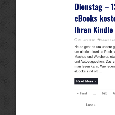
Dienstag – 1
eBooks koste
Ihren Kindle
26. Juni 2012
Leave a c
Heute geht es um unsere ge
um allerlei skurriles Pech,
Machos und Weicheier, etw
und Autosuggestion. Das s
man lesen kann. Wie jeden
eBooks sind oft ...
Read More »
« First
...
620
6
...
Last »