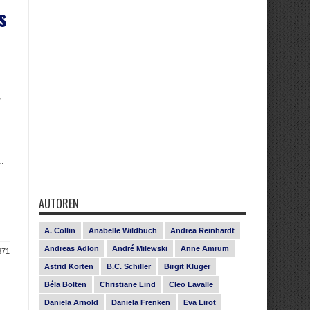
s
,
..
AUTOREN
A. Collin
Anabelle Wildbuch
Andrea Reinhardt
Andreas Adlon
André Milewski
Anne Amrum
671
Astrid Korten
B.C. Schiller
Birgit Kluger
Béla Bolten
Christiane Lind
Cleo Lavalle
Daniela Arnold
Daniela Frenken
Eva Lirot