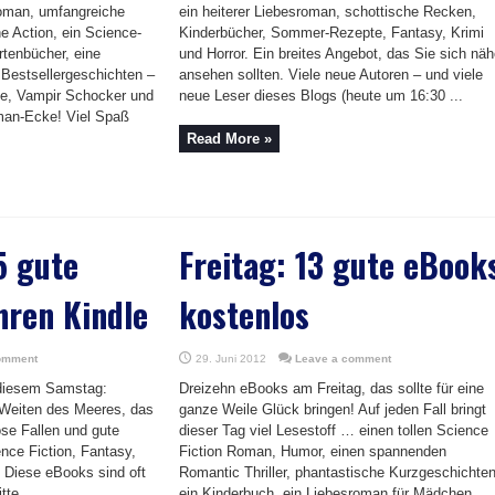
roman, umfangreiche
ein heiterer Liebesroman, schottische Recken,
e Action, ein Science-
Kinderbücher, Sommer-Rezepte, Fantasy, Krimi
rtenbücher, eine
und Horror. Ein breites Angebot, das Sie sich näh
 Bestsellergeschichten –
ansehen sollten. Viele neue Autoren – und viele
be, Vampir Schocker und
neue Leser dieses Blogs (heute um 16:30 ...
man-Ecke! Viel Spaß
Read More »
5 gute
Freitag: 13 gute eBook
hren Kindle
kostenlos
omment
29. Juni 2012
Leave a comment
diesem Samstag:
Dreizehn eBooks am Freitag, das sollte für eine
 Weiten des Meeres, das
ganze Weile Glück bringen! Auf jeden Fall bringt
se Fallen und gute
dieser Tag viel Lesestoff … einen tollen Science
ence Fiction, Fantasy,
Fiction Roman, Humor, einen spannenden
 Diese eBooks sind oft
Romantic Thriller, phantastische Kurzgeschichten
tte ...
ein Kinderbuch, ein Liebesroman für Mädchen,