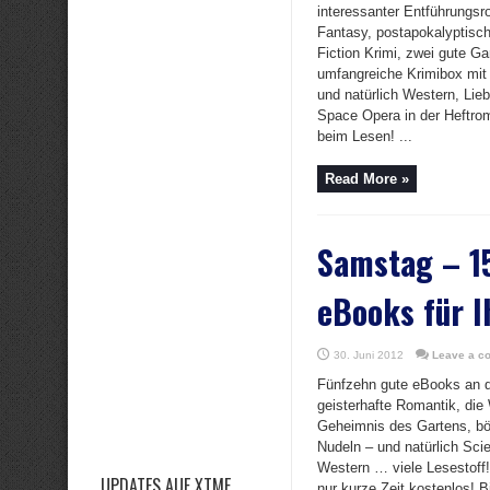
interessanter Entführungs
Fantasy, postapokalyptisch
Fiction Krimi, zwei gute Ga
umfangreiche Krimibox mit
und natürlich Western, Lie
Space Opera in der Heftro
beim Lesen! ...
Read More »
Samstag – 1
eBooks für I
30. Juni 2012
Leave a c
Fünfzehn gute eBooks an 
geisterhafte Romantik, die
Geheimnis des Gartens, bö
Nudeln – und natürlich Sci
Western … viele Lesestoff!
UPDATES AUF XTME
nur kurze Zeit kostenlos! Bi