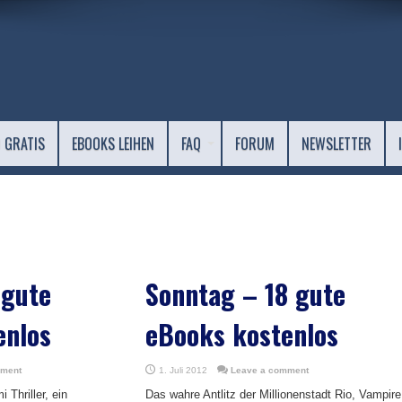
 GRATIS
EBOOKS LEIHEN
FAQ
FORUM
NEWSLETTER
 gute
Sonntag – 18 gute
enlos
eBooks kostenlos
mment
1. Juli 2012
Leave a comment
 Thriller, ein
Das wahre Antlitz der Millionenstadt Rio, Vampire