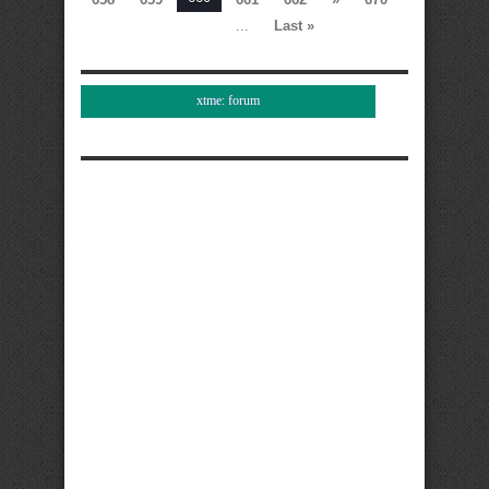
...
Last »
xtme: forum