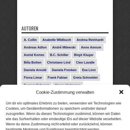
AUTOREN
A. Collin
Anabelle Wildbuch
Andrea Reinhardt
Andreas Adlon
André Milewski
Anne Amrum
Astrid Korten
B.C. Schiller
Birgit Kluger
Béla Bolten
Christiane Lind
Cleo Lavalle
Daniela Arnold
Daniela Frenken
Eva Lirot
Fiona Limar
Frank Fabian
Greta Schneider
Gunnar Schwarz
Hanna Holmgren
Cookie-Zustimmung verwalten
Heike Fröhling
Ina Glahe
Ivo Pala
J. Vellguth
Josefine Weiss
Karolyn Ciseau
Leander Rose
Um dir ein optimales Erlebnis zu bieten, verwenden wir Technologien wie
Leonie Haubrich
Lilly Labord
Livia Pipes
Cookies, um Geräteinformationen zu speichern und/oder darauf
zuzugreifen. Wenn du diesen Technologien zustimmst, können wir Daten
Malin Blunk
Marcus Hünnebeck
Martin Krist
wie das Surfverhalten oder eindeutige IDs auf dieser Website verarbeiten.
Melisa Schwermer
Nele Bruun
Nika Lubitsch
Wenn du deine Zustimmung nicht erteilst oder zurückziehst, können
bestimmte Merkmale und Funktionen beeinträchtigt werden.