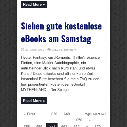
Read More »
Sieben gute kostenlose
eBooks am Samstag
31. März 2012
Leave a comment
Heute: Fantasy, ein „Romantic Thriller“, Science
Fiction, eine Makler-Autobiographie, ein
aufrüttelnder Blick nach Kurdistan, und etwas
Kunst! Diese eBooks sind oft nur kurze Zeit
kostenlos! Bitte beachten Sie mein FAQ zu den
hier präsentierten kostenlosen eBooks!
MYTHENLAND – Der Spiegel ...
Read More »
« First
...
630
640
Page 660 of 671
650
«
660
658
659
661
662
»
670