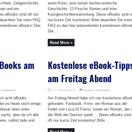
chheit, Zeitgeschichte,
einen Krimi, eine locker leichte erotische
man und ein
Geschichte, 13 Psycho Stories und eine
e eBooks sind oft nur
Kurzgeschichtensammlung. Diese eBooks sind o
e beachten Sie mein FAQ
nur kurze Zeit kostenlos! Bitte beachten Sie mei
kostenlosen eBooks! Das
FAQ zu den hier präsentierten kostenlosen eBoo
Der ...
Read More »
eBooks am
Kostenlose eBook-Tipp
am Freitag Abend
a comment
17. Februar 2012
Leave a comment
ch acht eBooks
Am Freitag Abend habe ich vier kostenlose eBoo
be es heute noch einige
gefunden. Fantastik, Krimi, ein Roman aus der
 Menue oben unter
Feder von Luca Di Fulvio; sowie ein Roman, der 
nach), aber da ich alle
der Welt der Dachse spielt … Diese eBooks sind
iere, selbst lade und
oft nur kurze Zeit kostenlos! Bitte ...
Read More »