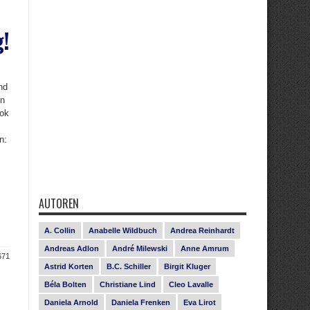
g!
nd
en
ook
n:
AUTOREN
A. Collin
Anabelle Wildbuch
Andrea Reinhardt
Andreas Adlon
André Milewski
Anne Amrum
671
Astrid Korten
B.C. Schiller
Birgit Kluger
Béla Bolten
Christiane Lind
Cleo Lavalle
Daniela Arnold
Daniela Frenken
Eva Lirot