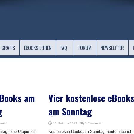
 GRATIS
EBOOKS LEIHEN
FAQ
FORUM
NEWSLETTER
eBooks am
Vier kostenlose eBook
g
am Sonntag
ments
19. Februar 2012
1 Comment
ag: eine Utopie, ein
Kostenlose eBooks am Sonntag: heute habe ich