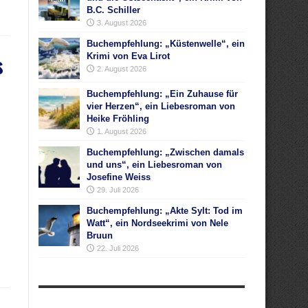
B.C. Schiller
3. August 2026
Buchempfehlung: „Küstenwelle“, ein
s
Krimi von Eva Lirot
2. August 2026
Buchempfehlung: „Ein Zuhause für
vier Herzen“, ein Liebesroman von
Heike Fröhling
1. August 2026
Buchempfehlung: „Zwischen damals
und uns“, ein Liebesroman von
Josefine Weiss
29. Juli 2026
Buchempfehlung: „Akte Sylt: Tod im
Watt“, ein Nordseekrimi von Nele
Bruun
22. Juli 2026