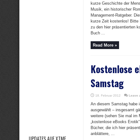
kurze Geschichte der Mens
Musik, ein historischer Ro
Management-Ratgeber. Dies
kurze Zeit kostenlos! Bitt
zu den hier präsentierten 
Buch ...
Read More »
Kostenlose 
Samstag
18. Februar 2012
Leave 
An diesem Samstag habe i
ausgewählt – insgesamt gä
weitere (sehen Sie mal im
„kostenlose eBooks Erotik“ 
Bücher, die ich hier präsent
anblättere, ...
UPDATES AUF XTME