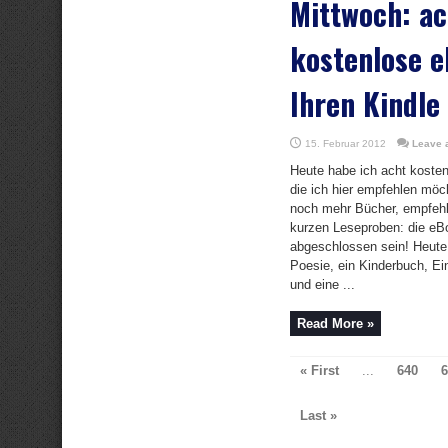
Mittwoch: ac
kostenlose e
Ihren Kindle
15. Februar 2012
Leave 
Heute habe ich acht koste
die ich hier empfehlen möch
noch mehr Bücher, empfehle
kurzen Leseproben: die eB
abgeschlossen sein! Heute: T
Poesie, ein Kinderbuch, E
und eine ...
Read More »
« First
...
640
6
Last »