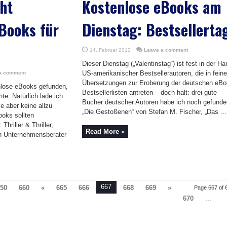
ht
Kostenlose eBooks am
Books für
Dienstag: Bestsellerta
14. Februar 2012
Leave a comment
Dieser Dienstag („Valentinstag“) ist fest in der Ha
US-amerikanischer Bestsellerautoren, die in fein
a comment
Übersetzungen zur Eroberung der deutschen eB
nlose eBooks gefunden,
Bestsellerlisten antreten – doch halt: drei gute
te. Natürlich lade ich
Bücher deutscher Autoren habe ich noch gefunde
 aber keine allzu
„Die Gestoßenen“ von Stefan M. Fischer, „Das ...
ooks sollten
hriller & Thriller,
Read More »
in Unternehmensberater
667
50
660
«
665
666
668
669
»
Page 667 of 
670
...