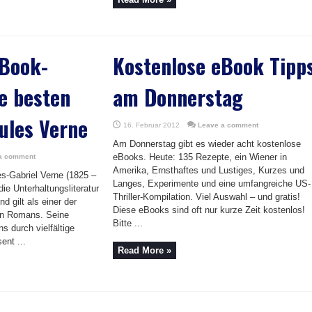
eBook-
Kostenlose eBook Tipp
ie besten
am Donnerstag
ules Verne
16. Februar 2012
Leave a comment
Am Donnerstag gibt es wieder acht kostenlose
eBooks. Heute: 135 Rezepte, ein Wiener in
a comment
Amerika, Ernsthaftes und Lustiges, Kurzes und
es-Gabriel Verne (1825 –
Langes, Experimente und eine umfangreiche US-
die Unterhaltungsliteratur
Thriller-Kompilation. Viel Auswahl – und gratis!
nd gilt als einer der
Diese eBooks sind oft nur kurze Zeit kostenlos!
ion Romans. Seine
Bitte ...
s durch vielfältige
ent ...
Read More »