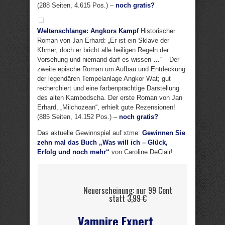
(288 Seiten, 4.615 Pos.) –
noch gratis?
Weltenschlange: Angkors Kampf
Historischer
Roman von Jan Erhard: „Er ist ein Sklave der
Khmer, doch er bricht alle heiligen Regeln der
Vorsehung und niemand darf es wissen …“ – Der
zweite epische Roman um Aufbau und Entdeckung
der legendären Tempelanlage Angkor Wat; gut
recherchiert und eine farbenprächtige Darstellung
des alten Kambodscha. Der erste Roman von Jan
Erhard, „Milchozean“, erhielt gute Rezensionen!
(885 Seiten, 14.152 Pos.) –
noch gratis?
Das aktuelle Gewinnspiel auf xtme:
Gewinnen Sie
zehn mal das Buch „Was will ich – Glück,
Erfolg und noch mehr“
von Caroline DeClair!
Neuerscheinung: nur 99 Cent
statt
3,99 €
Vampire Expert