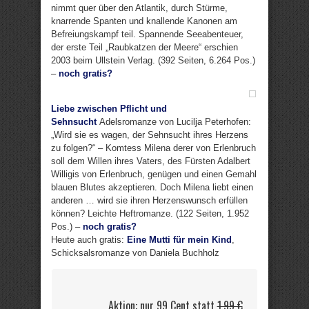
nimmt quer über den Atlantik, durch Stürme,
knarrende Spanten und knallende Kanonen am
Befreiungskampf teil. Spannende Seeabenteuer,
der erste Teil „Raubkatzen der Meere“ erschien
2003 beim Ullstein Verlag. (392 Seiten, 6.264 Pos.)
–
noch gratis?
Liebe zwischen Pflicht und
Sehnsucht
Adelsromanze von Lucilja Peterhofen:
„Wird sie es wagen, der Sehnsucht ihres Herzens
zu folgen?“ – Komtess Milena derer von Erlenbruch
soll dem Willen ihres Vaters, des Fürsten Adalbert
Willigis von Erlenbruch, genügen und einen Gemahl
blauen Blutes akzeptieren. Doch Milena liebt einen
anderen … wird sie ihren Herzenswunsch erfüllen
können? Leichte Heftromanze. (122 Seiten, 1.952
Pos.) –
noch gratis?
Heute auch gratis:
Eine Mutti für mein Kind
,
Schicksalsromanze von Daniela Buchholz
Aktion: nur 99 Cent statt
1,99 €