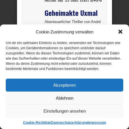
Geheimakte Uxmal
Abenteuerlicher Thriller von André
Milewski
Cookie-Zustimmung verwalten
Boston, 1961: Ein
Um dir ein optimales Erlebnis zu bieten, verwenden wir Technologien wie
Cookies, um Geräteinformationen zu speichern und/oder darauf
zwielichtiger
zuzugreifen. Wenn du diesen Technologien zustimmst, können wir Daten
argentinischer Millionär
wie das Surfverhalten oder eindeutige IDs auf dieser Website verarbeiten.
bietet dem
Wenn du deine Zustimmung nicht erteilst oder zurückziehst, können
Archäologen Max
bestimmte Merkmale und Funktionen beeinträchtigt werden.
Falkenburg die Leitung
einer Expedition in den
Akzeptieren
Dschungel von
Yucatán an …
Ablehnen
Einstellungen ansehen
Ein neues Abenteuer für den
mutigen Abenteurer Max
Falkenburg; diesmal geht es um
Cookie-Richtlinie
Datenschutzerklärung
Impressum
einen wertvollen Maya-