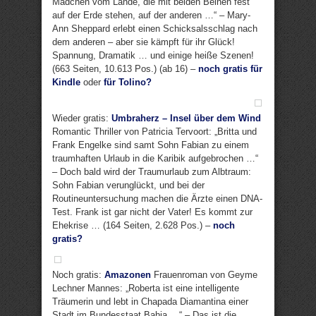
Mädchen vom Lande, die mit beiden Beinen fest
auf der Erde stehen, auf der anderen …“ – Mary-
Ann Sheppard erlebt einen Schicksalsschlag nach
dem anderen – aber sie kämpft für ihr Glück!
Spannung, Dramatik … und einige heiße Szenen!
(663 Seiten, 10.613 Pos.) (ab 16) –
noch gratis für
Kindle
oder
für Tolino?
Wieder gratis:
Umbraherz – Insel über dem Wind
Romantic Thriller von Patricia Tervoort: „Britta und
Frank Engelke sind samt Sohn Fabian zu einem
traumhaften Urlaub in die Karibik aufgebrochen …“
– Doch bald wird der Traumurlaub zum Albtraum:
Sohn Fabian verunglückt, und bei der
Routineuntersuchung machen die Ärzte einen DNA-
Test. Frank ist gar nicht der Vater! Es kommt zur
Ehekrise … (164 Seiten, 2.628 Pos.) –
noch
gratis?
Noch gratis:
Amazonen
Frauenroman von Geyme
Lechner Mannes: „Roberta ist eine intelligente
Träumerin und lebt in Chapada Diamantina einer
Stadt im Bundesstaat Bahia …“ – Das ist die