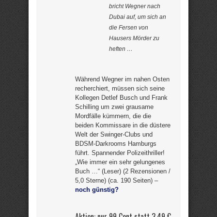
bricht Wegner nach
Dubai auf, um sich an
die Fersen von
Hausers Mörder zu
heften …
Während Wegner im nahen Osten
recherchiert, müssen sich seine
Kollegen Detlef Busch und Frank
Schilling um zwei grausame
Mordfälle kümmern, die die
beiden Kommissare in die düstere
Welt der Swinger-Clubs und
BDSM-Darkrooms Hamburgs
führt. Spannender Polizeithriller!
„Wie immer ein sehr gelungenes
Buch …“ (Leser) (2 Rezensionen /
5,0 Sterne) (ca. 190 Seiten) –
noch günstig?
Aktion: nur 99 Cent statt
3,49 €