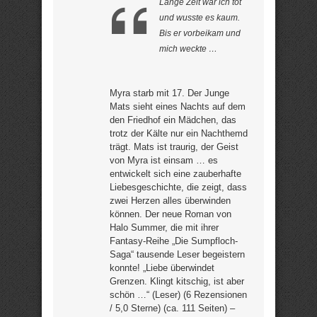
Lange Zeit war ich tot
und wusste es kaum.
Bis er vorbeikam und
mich weckte …
Myra starb mit 17. Der Junge
Mats sieht eines Nachts auf dem
den Friedhof ein Mädchen, das
trotz der Kälte nur ein Nachthemd
trägt. Mats ist traurig, der Geist
von Myra ist einsam … es
entwickelt sich eine zauberhafte
Liebesgeschichte, die zeigt, dass
zwei Herzen alles überwinden
können. Der neue Roman von
Halo Summer, die mit ihrer
Fantasy-Reihe „Die Sumpfloch-
Saga“ tausende Leser begeistern
konnte! „Liebe überwindet
Grenzen. Klingt kitschig, ist aber
schön …“ (Leser) (6 Rezensionen
/ 5,0 Sterne) (ca. 111 Seiten) –