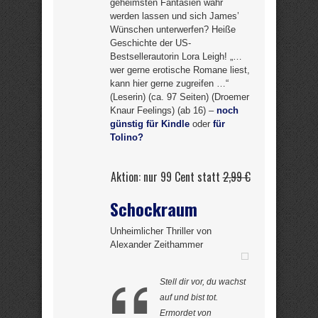
geheimsten Fantasien wahr
werden lassen und sich James’
Wünschen unterwerfen? Heiße
Geschichte der US-
Bestsellerautorin Lora Leigh! „…
wer gerne erotische Romane liest,
kann hier gerne zugreifen …“
(Leserin) (ca. 97 Seiten) (Droemer
Knaur Feelings) (ab 16) –
noch
günstig für Kindle
oder
für
Tolino?
Aktion: nur 99 Cent statt
2,99 €
Schockraum
Unheimlicher Thriller von
Alexander Zeithammer
Stell dir vor, du wachst
auf und bist tot.
Ermordet von