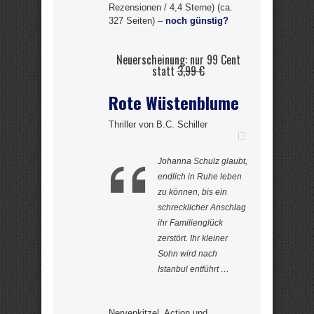
Rezensionen / 4,4 Sterne) (ca.
327 Seiten) –
noch günstig?
Neuerscheinung: nur 99 Cent
statt
3,99 €
Rote Wüstenblume
Thriller von B.C. Schiller
Johanna Schulz glaubt,
endlich in Ruhe leben
zu können, bis ein
schrecklicher Anschlag
ihr Familienglück
zerstört. Ihr kleiner
Sohn wird nach
Istanbul entführt …
Nervenkitzel, Action und