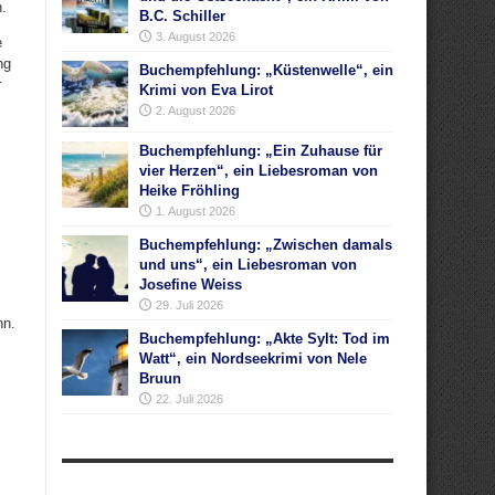
.
B.C. Schiller
3. August 2026
e
ng
Buchempfehlung: „Küstenwelle“, ein
r
Krimi von Eva Lirot
2. August 2026
Buchempfehlung: „Ein Zuhause für
vier Herzen“, ein Liebesroman von
Heike Fröhling
1. August 2026
Buchempfehlung: „Zwischen damals
und uns“, ein Liebesroman von
Josefine Weiss
29. Juli 2026
nn.
Buchempfehlung: „Akte Sylt: Tod im
Watt“, ein Nordseekrimi von Nele
Bruun
22. Juli 2026