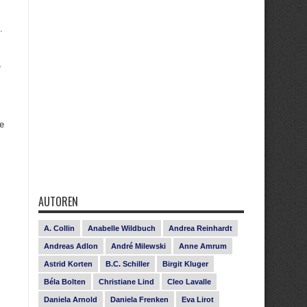
.
,
e
AUTOREN
A. Collin
Anabelle Wildbuch
Andrea Reinhardt
Andreas Adlon
André Milewski
Anne Amrum
Astrid Korten
B.C. Schiller
Birgit Kluger
Béla Bolten
Christiane Lind
Cleo Lavalle
Daniela Arnold
Daniela Frenken
Eva Lirot