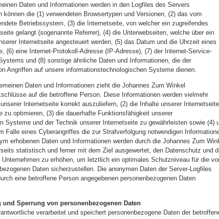
meinen Daten und Informationen werden in den Logfiles des Servers
n können die (1) verwendeten Browsertypen und Versionen, (2) das vom
dete Betriebssystem, (3) die Internetseite, von welcher ein zugreifendes
eite gelangt (sogenannte Referrer), (4) die Unterwebseiten, welche über ein
serer Internetseite angesteuert werden, (5) das Datum und die Uhrzeit eines
te, (6) eine Internet-Protokoll-Adresse (IP-Adresse), (7) der Internet-Service-
Systems und (8) sonstige ähnliche Daten und Informationen, die der
on Angriffen auf unsere informationstechnologischen Systeme dienen.
lgemeinen Daten und Informationen zieht die Johannes Zum Winkel
schlüsse auf die betroffene Person. Diese Informationen werden vielmehr
 unserer Internetseite korrekt auszuliefern, (2) die Inhalte unserer Internetseite
 zu optimieren, (3) die dauerhafte Funktionsfähigkeit unserer
n Systeme und der Technik unserer Internetseite zu gewährleisten sowie (4)
m Falle eines Cyberangriffes die zur Strafverfolgung notwendigen Information
onym erhobenen Daten und Informationen werden durch die Johannes Zum Win
rseits statistisch und ferner mit dem Ziel ausgewertet, den Datenschutz und d
 Unternehmen zu erhöhen, um letztlich ein optimales Schutzniveau für die vo
nbezogenen Daten sicherzustellen. Die anonymen Daten der Server-Logfiles
 durch eine betroffene Person angegebenen personenbezogenen Daten
 und Sperrung von personenbezogenen Daten
erantwortliche verarbeitet und speichert personenbezogene Daten der betroffen