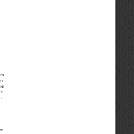
 um
en
kel
ie
n
en