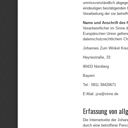
unmissverständlich abgege
eindeutigen bestätigenden H
Verarbeitung der sie betre
Name und Anschrift des f
Verantwortlicher im Sinne 
Europäischen Union gelte
datenschutzrechtlichem Cha
Johannes Zum Winkel Krea
Heynestraße, 33
90433 Nürnberg
Bayern
Tel.: 0911 39420671
E-Mail: jzw@xtme.de
Erfassung von all
Die Internetseite der Joha
durch eine betroffene Pers