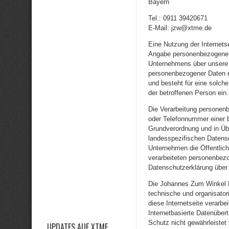
Bayern
Tel.: 0911 39420671
E-Mail: jzw@xtme.de
Eine Nutzung der Internets
Angabe personenbezogener 
Unternehmens über unsere 
personenbezogener Daten er
und besteht für eine solche
der betroffenen Person ein.
Die Verarbeitung personen
oder Telefonnummer einer b
Grundverordnung und in Üb
landesspezifischen Datens
Unternehmen die Öffentlic
verarbeiteten personenbezo
Datenschutzerklärung über 
Die Johannes Zum Winkel Kr
technische und organisato
diese Internetseite verarb
Internetbasierte Datenüber
Schutz nicht gewährleistet
UPDATES AUF XTME