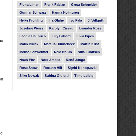
Fiona Limar
Frank Fabian
Greta Schneider
Gunnar Schwarz
Hanna Holmgren
Heike Fröhling
Ina Glahe
Ivo Pala
J. Vellguth
Josefine Weiss
Karolyn Ciseau
Leander Rose
Leonie Haubrich
Lilly Labord
Livia Pipes
ie
Malin Blunk
Marcus Hünnebeck
Martin Krist
Melisa Schwermer
Nele Bruun
Nika Lubitsch
Noah Fitz
Nora Amelie
René Junge
Rose Snow
Roxann Hill
Sigrid Konopatzki
Silke Nowak
Subina Giuletti
Timo Leibig
en
nd