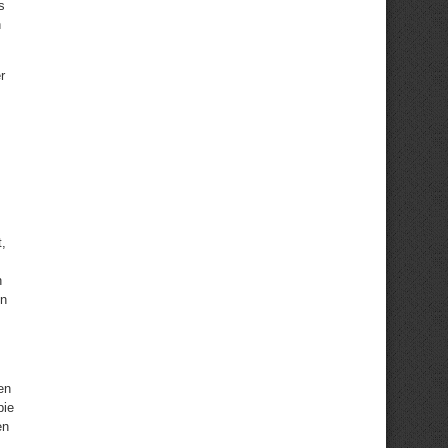
s
n
r
,
n
en
en
pie
en