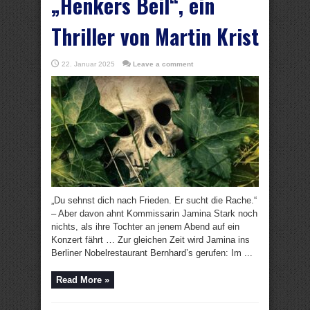
„Henkers Beil“, ein
Thriller von Martin Krist
22. Januar 2025
Leave a comment
„Du sehnst dich nach Frieden. Er sucht die Rache.“
– Aber davon ahnt Kommissarin Jamina Stark noch
nichts, als ihre Tochter an jenem Abend auf ein
Konzert fährt … Zur gleichen Zeit wird Jamina ins
Berliner Nobelrestaurant Bernhard’s gerufen: Im ...
Read More »