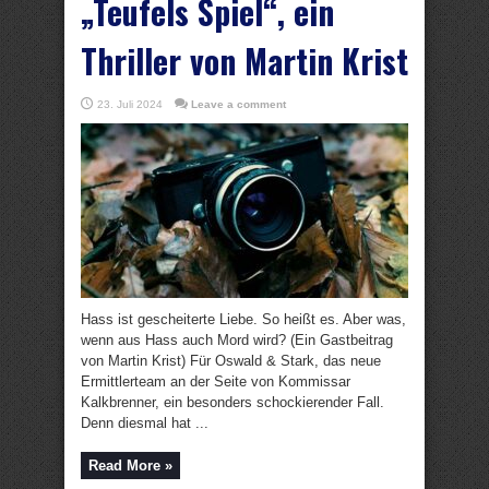
„Teufels Spiel“, ein
Thriller von Martin Krist
23. Juli 2024
Leave a comment
Hass ist gescheiterte Liebe. So heißt es. Aber was,
wenn aus Hass auch Mord wird? (Ein Gastbeitrag
von Martin Krist) Für Oswald & Stark, das neue
Ermittlerteam an der Seite von Kommissar
Kalkbrenner, ein besonders schockierender Fall.
Denn diesmal hat ...
Read More »