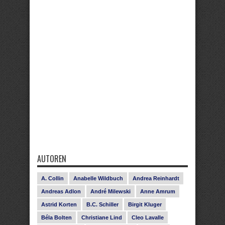
AUTOREN
A. Collin
Anabelle Wildbuch
Andrea Reinhardt
Andreas Adlon
André Milewski
Anne Amrum
Astrid Korten
B.C. Schiller
Birgit Kluger
Béla Bolten
Christiane Lind
Cleo Lavalle