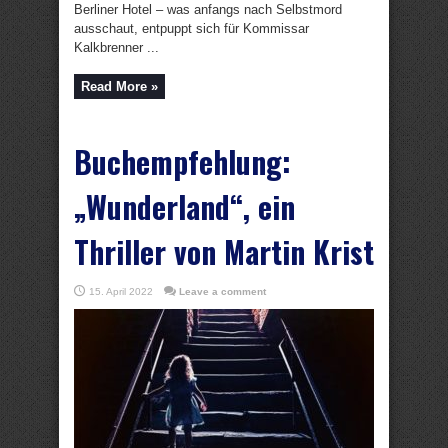
Berliner Hotel – was anfangs nach Selbstmord
ausschaut, entpuppt sich für Kommissar
Kalkbrenner ...
Read More »
Buchempfehlung:
„Wunderland“, ein
Thriller von Martin Krist
15. April 2022
Leave a comment