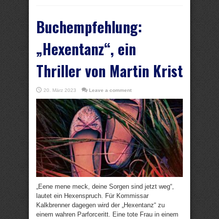
Buchempfehlung:
„Hexentanz“, ein
Thriller von Martin Krist
20. März 2023
Leave a comment
„Eene mene meck, deine Sorgen sind jetzt weg“,
lautet ein Hexenspruch. Für Kommissar
Kalkbrenner dagegen wird der „Hexentanz“ zu
einem wahren Parforceritt. Eine tote Frau in einem