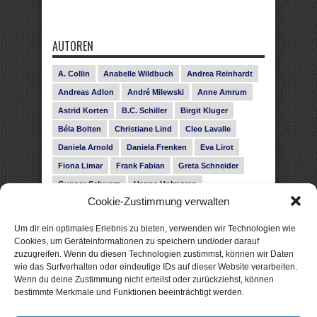
AUTOREN
A. Collin
Anabelle Wildbuch
Andrea Reinhardt
Andreas Adlon
André Milewski
Anne Amrum
Astrid Korten
B.C. Schiller
Birgit Kluger
Béla Bolten
Christiane Lind
Cleo Lavalle
Daniela Arnold
Daniela Frenken
Eva Lirot
Fiona Limar
Frank Fabian
Greta Schneider
Gunnar Schwarz
Hanna Holmgren
Cookie-Zustimmung verwalten
Heike Fröhling
Ina Glahe
Ivo Pala
J. Vellguth
Josefine Weiss
Karolyn Ciseau
Leander Rose
Um dir ein optimales Erlebnis zu bieten, verwenden wir Technologien wie
Leonie Haubrich
Lilly Labord
Livia Pipes
Cookies, um Geräteinformationen zu speichern und/oder darauf
zuzugreifen. Wenn du diesen Technologien zustimmst, können wir Daten
Malin Blunk
Marcus Hünnebeck
Martin Krist
wie das Surfverhalten oder eindeutige IDs auf dieser Website verarbeiten.
Melisa Schwermer
Nele Bruun
Nika Lubitsch
Wenn du deine Zustimmung nicht erteilst oder zurückziehst, können
bestimmte Merkmale und Funktionen beeinträchtigt werden.
Noah Fitz
Nora Amelie
René Junge
Rose Snow
Roxann Hill
Sigrid Konopatzki