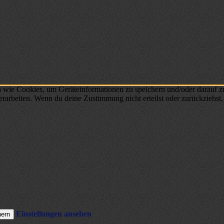
n wie Cookies, um Geräteinformationen zu speichern und/oder darauf 
verarbeiten. Wenn du deine Zustimmung nicht erteilst oder zurückzieh
Einstellungen ansehen
hern