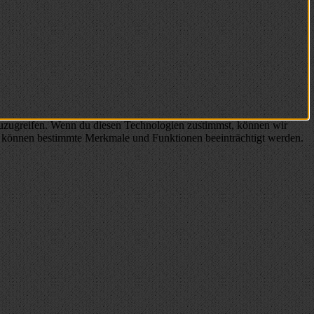
zuzugreifen. Wenn du diesen Technologien zustimmst, können wir
st, können bestimmte Merkmale und Funktionen beeinträchtigt werden.