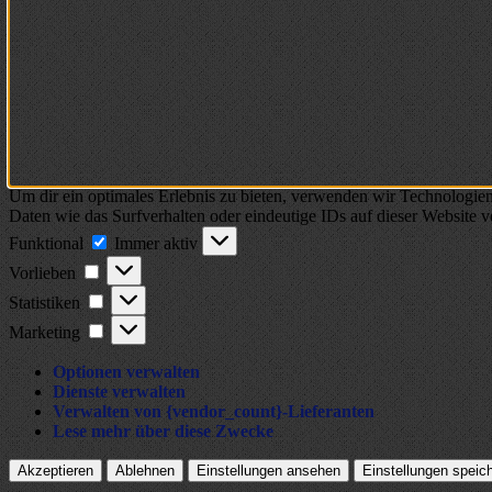
Um dir ein optimales Erlebnis zu bieten, verwenden wir Technologie
Daten wie das Surfverhalten oder eindeutige IDs auf dieser Website 
Funktional
Funktional
Immer aktiv
Vorlieben
Vorlieben
Statistiken
Statistiken
Marketing
Marketing
Optionen verwalten
Dienste verwalten
Verwalten von {vendor_count}-Lieferanten
Lese mehr über diese Zwecke
Akzeptieren
Ablehnen
Einstellungen ansehen
Einstellungen speic