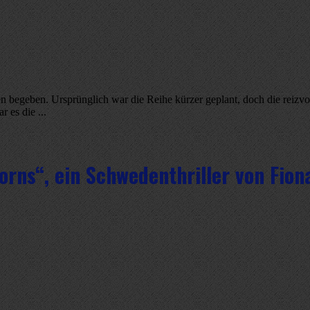
 begeben. Ursprünglich war die Reihe kürzer geplant, doch die reizv
 es die ...
ns“, ein Schwedenthriller von Fion