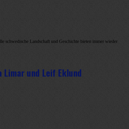
olle schwedische Landschaft und Geschichte bieten immer wieder
a Limar und Leif Eklund