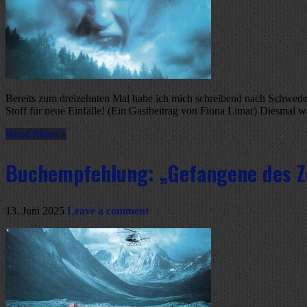
Bereits zum dreizehnten Mal habe ich mich schreibend nach Schweden
Stoff für neue Einfälle! (Ein Gastbeitrag von Fiona Limar) Diesmal war
Read More »
Buchempfehlung: „Gefangene des Zor
13. Juni 2025
Leave a comment