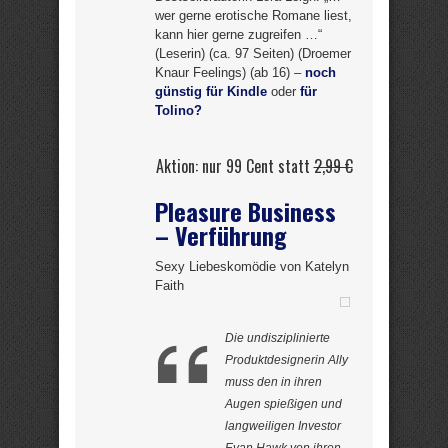
wer gerne erotische Romane liest,
kann hier gerne zugreifen …“
(Leserin) (ca. 97 Seiten) (Droemer
Knaur Feelings) (ab 16) –
noch
günstig für Kindle
oder
für
Tolino?
Aktion: nur 99 Cent statt
2,99 €
Pleasure Business
– Verführung
Sexy Liebeskomödie von Katelyn
Faith
Die undisziplinierte
Produktdesignerin Ally
muss den in ihren
Augen spießigen und
langweiligen Investor
Evan Hawk von ihren