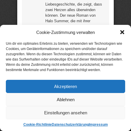
Liebesgeschichte, die zeigt, dass
zwei Herzen alles überwinden
können. Der neue Roman von
Halo Summer, die mit ihrer
Fantasy-Reihe „Die Sumpfloch-
Cookie-Zustimmung verwalten
Saga“ tausende Leser begeistern
konnte! „Liebe überwindet
Grenzen. Klingt kitschig, ist aber
Um dir ein optimales Erlebnis zu bieten, verwenden wir Technologien wie
schön …“ (Leser) (6 Rezensionen
Cookies, um Geräteinformationen zu speichern und/oder darauf
/ 5,0 Sterne) (ca. 111 Seiten) –
zuzugreifen. Wenn du diesen Technologien zustimmst, können wir Daten
wie das Surfverhalten oder eindeutige IDs auf dieser Website verarbeiten.
noch günstig?
Wenn du deine Zustimmung nicht erteilst oder zurückziehst, können
bestimmte Merkmale und Funktionen beeinträchtigt werden.
Aktion: nur 99 Cent statt
4,99 €
Akzeptieren
Sonst wird dich der
Jäger holen
Ablehnen
Psychothriller von Nicole Lahr
Einstellungen ansehen
„Alles ist in Ordnung!“
Cookie-Richtlinie
Datenschutzerklärung
Impressum
versucht sich Georg,