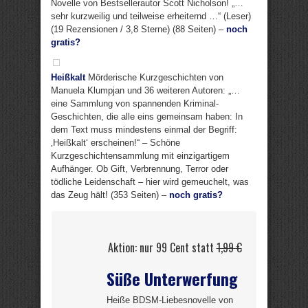
Novelle von Bestsellerautor Scott Nicholson! „…
sehr kurzweilig und teilweise erheiternd …“ (Leser)
(19 Rezensionen / 3,8 Sterne) (88 Seiten) –
noch
gratis?
Heißkalt
Mörderische Kurzgeschichten von
Manuela Klumpjan und 36 weiteren Autoren: „…
eine Sammlung von spannenden Kriminal-
Geschichten, die alle eins gemeinsam haben: In
dem Text muss mindestens einmal der Begriff:
‚Heißkalt‘ erscheinen!“ – Schöne
Kurzgeschichtensammlung mit einzigartigem
Aufhänger. Ob Gift, Verbrennung, Terror oder
tödliche Leidenschaft – hier wird gemeuchelt, was
das Zeug hält! (353 Seiten) –
noch gratis?
Aktion: nur 99 Cent statt
1,99 €
Süße Unterwerfung
Heiße BDSM-Liebesnovelle von