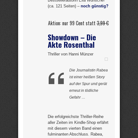
Bestsellerautorin Ella Wünsche!
(ca. 121 Seiten) –
noch günstig?
Aktion: nur 99 Cent statt
3,99 €
Showdown – Die
Akte Rosenthal
Thriller von Hanni Münzer
Die Journalistin Rabea
ist einer heißen Story
auf der Spur und gerät
erneut in tödliche
Gefahr …
Die erfolgreichste Thriller-Reihe
aller Zeiten im Kindle-Shop erfährt
mit diesem vierten Band einen
fulminanten Abschluss. Rabea,