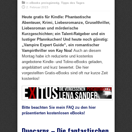
in
eBooks preisgünstig
,
Tipps des Tages
2. Februar 2015
Heute gratis für Kindle: Phantastische
Abenteuer, Krimi, Liebesromanze, Gruselthriller,
Liebesroman und mörderische
Kurzgeschichten; ein Talent-Ratgeber und ein
lustiger Pfannkuchen! Und heute noch günstig:
„Vampire Expert Guide“, ein romantischer
Vampirthriller von Kay Noa!
Auch an diesem
Montag habe ich reduzierte und kostenlos
angebotene Kindle- und Tolino-eBooks geladen,
angeblättert und kurz bewertet. Die hier
vorgestellten Gratis-eBooks sind oft nur kurze Zeit
kostenlos!
Bitte beachten Sie mein FAQ zu den hier
präsentierten kostenlosen eBooks!
Duocarns – Die fantastischen