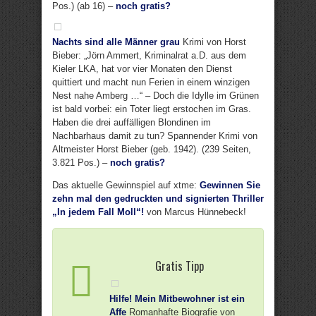
Pos.) (ab 16) –
noch gratis?
Nachts sind alle Männer grau
Krimi von Horst
Bieber: „Jörn Ammert, Kriminalrat a.D. aus dem
Kieler LKA, hat vor vier Monaten den Dienst
quittiert und macht nun Ferien in einem winzigen
Nest nahe Amberg …“ – Doch die Idylle im Grünen
ist bald vorbei: ein Toter liegt erstochen im Gras.
Haben die drei auffälligen Blondinen im
Nachbarhaus damit zu tun? Spannender Krimi von
Altmeister Horst Bieber (geb. 1942). (239 Seiten,
3.821 Pos.) –
noch gratis?
Das aktuelle Gewinnspiel auf xtme:
Gewinnen Sie
zehn mal den gedruckten und signierten Thriller
„In jedem Fall Moll“!
von Marcus Hünnebeck!
Gratis Tipp
Hilfe! Mein Mitbewohner ist ein
Affe
Romanhafte Biografie von