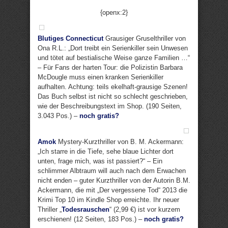
{openx:2}
Blutiges Connecticut
Grausiger Gruselthriller von
Ona R.L.: „Dort treibt ein Serienkiller sein Unwesen
und tötet auf bestialische Weise ganze Familien …“
– Für Fans der harten Tour: die Polizistin Barbara
McDougle muss einen kranken Serienkiller
aufhalten. Achtung: teils ekelhaft-grausige Szenen!
Das Buch selbst ist nicht so schlecht geschrieben,
wie der Beschreibungstext im Shop. (190 Seiten,
3.043 Pos.) –
noch gratis?
Amok
Mystery-Kurzthriller von B. M. Ackermann:
„Ich starre in die Tiefe, sehe blaue Lichter dort
unten, frage mich, was ist passiert?“ – Ein
schlimmer Albtraum will auch nach dem Erwachen
nicht enden – guter Kurzthriller von der Autorin B.M.
Ackermann, die mit „Der vergessene Tod“ 2013 die
Krimi Top 10 im Kindle Shop erreichte. Ihr neuer
Thriller „
Todesrauschen
“ (2,99 €) ist vor kurzem
erschienen! (12 Seiten, 183 Pos.) –
noch gratis?