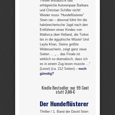
Thriller enttäuscht das
erfolgreiche Autorenpaar Barbara
und Christian Schiller nicht!
Wieder muss “Hundeflüsterer”
Stein ran – diesmal führt ihn die
halsbrecherische Jagd nach den
Entführern eines Kindes von
Mallorca über Holland, die Türkei
bis in die ägyptische Wüste! Und
Leyla Khan, Steins größte
Widersacherin, zeigt ganz neue
Seiten … „… das Finale ist
wirklich so dramatisch, dass ich
es in einem Zug lesen musste …“
(Leser) (ca. 212 Seiten) –
noch
günstig?
Kindle Bestseller: nur 99 Cent
statt
2,99 €
Der Hundeflüsterer
Thriller / 1. Band der David Stein