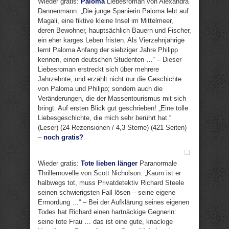
Wieder gratis:
Paloma
Liebesroman von Alexandra
Dannenmann. „Die junge Spanierin Paloma lebt auf
Magali, eine fiktive kleine Insel im Mittelmeer,
deren Bewohner, hauptsächlich Bauern und Fischer,
ein eher karges Leben fristen. Als Vierzehnjährige
lernt Paloma Anfang der siebziger Jahre Philipp
kennen, einen deutschen Studenten …“ – Dieser
Liebesroman erstreckt sich über mehrere
Jahrzehnte, und erzählt nicht nur die Geschichte
von Paloma und Philipp; sondern auch die
Veränderungen, die der Massentourismus mit sich
bringt. Auf ersten Blick gut geschrieben! „Eine tolle
Liebesgeschichte, die mich sehr berührt hat.“
(Leser) (24 Rezensionen / 4,3 Sterne) (421 Seiten)
–
noch gratis?
Wieder gratis:
Tote lieben länger
Paranormale
Thrillernovelle von Scott Nicholson: „Kaum ist er
halbwegs tot, muss Privatdetektiv Richard Steele
seinen schwierigsten Fall lösen – seine eigene
Ermordung …“ – Bei der Aufklärung seines eigenen
Todes hat Richard einen hartnäckige Gegnerin:
seine tote Frau … das ist eine gute, knackige