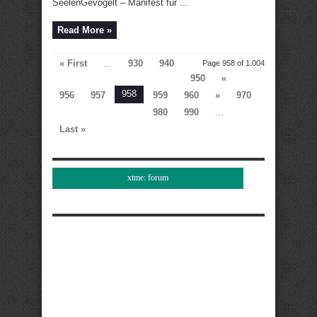
SeelenGevögelt – Manifest für ...
Read More »
« First
...
930
940
Page 958 of 1.004
950
«
958
956
957
959
960
»
970
980
990
...
Last »
xtme: forum