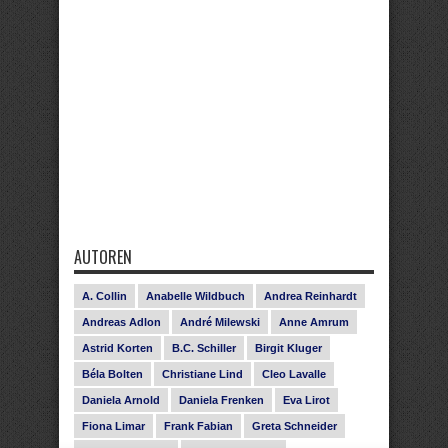
AUTOREN
A. Collin
Anabelle Wildbuch
Andrea Reinhardt
Andreas Adlon
André Milewski
Anne Amrum
Astrid Korten
B.C. Schiller
Birgit Kluger
Béla Bolten
Christiane Lind
Cleo Lavalle
Daniela Arnold
Daniela Frenken
Eva Lirot
Fiona Limar
Frank Fabian
Greta Schneider