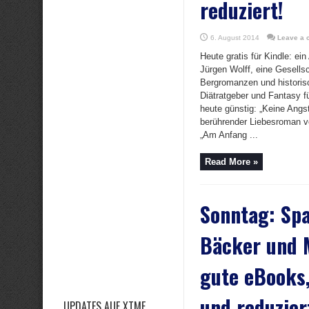
reduziert!
6. August 2014
Leave a
Heute gratis für Kindle: ein
Jürgen Wolff, eine Gesellsc
Bergromanzen und historis
Diätratgeber und Fantasy f
heute günstig: „Keine Angst,
berührender Liebesroman v
„Am Anfang ...
Read More »
Sonntag: Spa
Bäcker und 
gute eBooks,
und reduzier
UPDATES AUF XTME