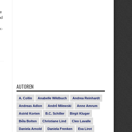
ce
nd
k-
AUTOREN
A. Collin
Anabelle Wildbuch
Andrea Reinhardt
Andreas Adlon
André Milewski
Anne Amrum
Astrid Korten
B.C. Schiller
Birgit Kluger
Béla Bolten
Christiane Lind
Cleo Lavalle
Daniela Arnold
Daniela Frenken
Eva Lirot