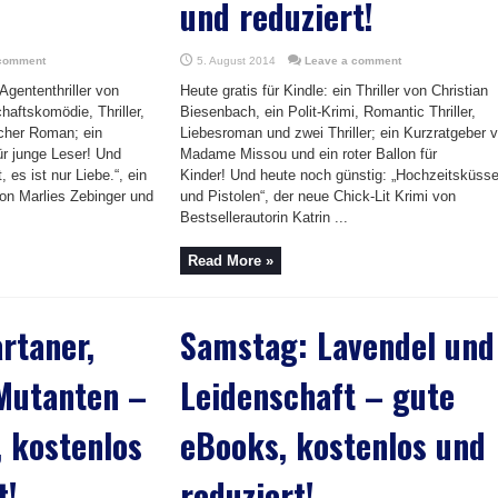
und reduziert!
 comment
5. August 2014
Leave a comment
 Agententhriller von
Heute gratis für Kindle: ein Thriller von Christian
haftskomödie, Thriller,
Biesenbach, ein Polit-Krimi, Romantic Thriller,
cher Roman; ein
Liebesroman und zwei Thriller; ein Kurzratgeber 
ür junge Leser! Und
Madame Missou und ein roter Ballon für
 es ist nur Liebe.“, ein
Kinder! Und heute noch günstig: „Hochzeitsküss
on Marlies Zebinger und
und Pistolen“, der neue Chick-Lit Krimi von
Bestsellerautorin Katrin ...
Read More »
rtaner,
Samstag: Lavendel und
Mutanten –
Leidenschaft – gute
 kostenlos
eBooks, kostenlos und
t!
reduziert!