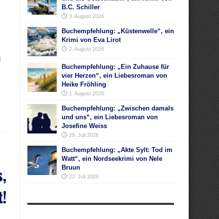
B.C. Schiller
3. August 2026
Buchempfehlung: „Küstenwelle“, ein
Krimi von Eva Lirot
2. August 2026
d
Buchempfehlung: „Ein Zuhause für
vier Herzen“, ein Liebesroman von
Heike Fröhling
1. August 2026
Buchempfehlung: „Zwischen damals
und uns“, ein Liebesroman von
Josefine Weiss
29. Juli 2026
Buchempfehlung: „Akte Sylt: Tod im
Watt“, ein Nordseekrimi von Nele
,
Bruun
22. Juli 2026
t!