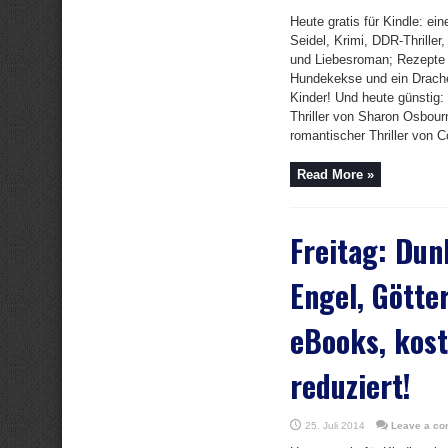
Heute gratis für Kindle: e
Seidel, Krimi, DDR-Thriller,
und Liebesroman; Rezepte
Hundekekse und ein Drache
Kinder! Und heute günstig:
Thriller von Sharon Osbourn
romantischer Thriller von C
Read More »
Freitag: Dun
Engel, Götte
eBooks, kost
reduziert!
25. Juli 2014
Leave a c