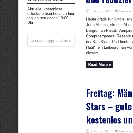
Aktuelle, kostenlose
3. August 2014
Leave a
eBooks präsentiere ich hier
täglich neu gegen 19:00
Heute gratis für Kindle: ei
Uhr
Jutta Ahrens, skurrile Aben
Bergroman-Paket; Vampire,
Computergames; Rezepte u
der Kuh Klara! Und heute g
Haut“, ein Liebesroman vo
diesem ...
Read More »
Freitag: Män
Stars – gute
kostenlos un
1. August 2014
Leave a