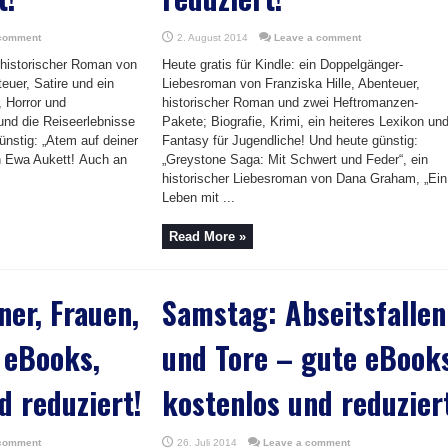
 comment
2. August 2014
Leave a comment
n historischer Roman von
Heute gratis für Kindle: ein Doppelgänger-
teuer, Satire und ein
Liebesroman von Franziska Hille, Abenteuer,
 Horror und
historischer Roman und zwei Heftromanzen-
nd die Reiseerlebnisse
Pakete; Biografie, Krimi, ein heiteres Lexikon un
ünstig: „Atem auf deiner
Fantasy für Jugendliche! Und heute günstig:
n Ewa Aukett! Auch an
„Greystone Saga: Mit Schwert und Feder“, ein
historischer Liebesroman von Dana Graham, „Ein
Leben mit ...
Read More »
ner, Frauen,
Samstag: Abseitsfallen
 eBooks,
und Tore – gute eBooks
d reduziert!
kostenlos und reduzier
 comment
26. Juli 2014
Leave a comment