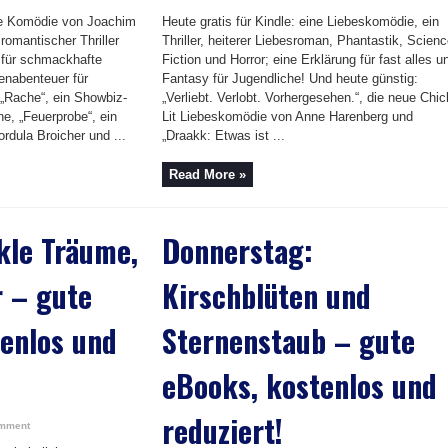
ine Komödie von Joachim
Heute gratis für Kindle: eine Liebeskomödie, ein
 romantischer Thriller
Thriller, heiterer Liebesroman, Phantastik, Scien
 für schmackhafte
Fiction und Horror; eine Erklärung für fast alles u
nabenteuer für
Fantasy für Jugendliche! Und heute günstig:
 „Rache“, ein Showbiz-
„Verliebt. Verlobt. Vorhergesehen.“, die neue Chic
e, „Feuerprobe“, ein
Lit Liebeskomödie von Anne Harenberg und
ordula Broicher und ...
„Draakk: Etwas ist ...
Read More »
kle Träume,
Donnerstag:
r – gute
Kirschblüten und
enlos und
Sternenstaub – gute
eBooks, kostenlos und
reduziert!
omment