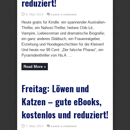
reduziert!
8. März 2014
Leave a comment
Heute gratis für Kindle: ein spannender Australien-
Thriller, ein Nahost-Thriller, heitere Chik-Lit,
Vampire, Liebesroman und dramatische Biografie;
ein ganz anderes Diätbuch, ein Frauenratgeber,
Erziehung und Hundegeschichten für die Kleinen!
Und heute nur 99 Cent: „Der falsche Pharao“, ein
Pyramidenthriller von Ha.A. ...
Read More »
Freitag: Löwen und
Katzen – gute eBooks,
kostenlos und reduziert!
7. März 2014
Leave a comment