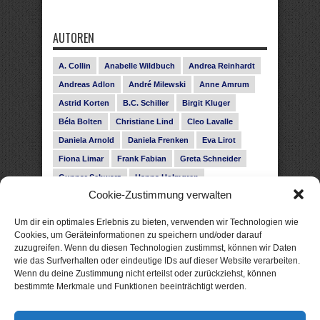
AUTOREN
A. Collin
Anabelle Wildbuch
Andrea Reinhardt
Andreas Adlon
André Milewski
Anne Amrum
Astrid Korten
B.C. Schiller
Birgit Kluger
Béla Bolten
Christiane Lind
Cleo Lavalle
Daniela Arnold
Daniela Frenken
Eva Lirot
Fiona Limar
Frank Fabian
Greta Schneider
Gunnar Schwarz
Hanna Holmgren
Cookie-Zustimmung verwalten
Heike Fröhling
Ina Glahe
Ivo Pala
J. Vellguth
Josefine Weiss
Karolyn Ciseau
Leander Rose
Um dir ein optimales Erlebnis zu bieten, verwenden wir Technologien wie
Leonie Haubrich
Lilly Labord
Livia Pipes
Cookies, um Geräteinformationen zu speichern und/oder darauf
zuzugreifen. Wenn du diesen Technologien zustimmst, können wir Daten
Malin Blunk
Marcus Hünnebeck
Martin Krist
wie das Surfverhalten oder eindeutige IDs auf dieser Website verarbeiten.
Melisa Schwermer
Nele Bruun
Nika Lubitsch
Wenn du deine Zustimmung nicht erteilst oder zurückziehst, können
bestimmte Merkmale und Funktionen beeinträchtigt werden.
Noah Fitz
Nora Amelie
René Junge
Rose Snow
Roxann Hill
Sigrid Konopatzki