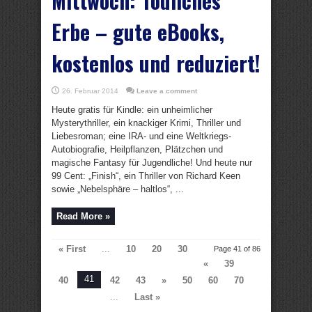
Mittwoch: Tödliches
Erbe – gute eBooks,
kostenlos und reduziert!
26. Februar 2014
Leave a comment
Heute gratis für Kindle: ein unheimlicher
Mysterythriller, ein knackiger Krimi, Thriller und
Liebesroman; eine IRA- und eine Weltkriegs-
Autobiografie, Heilpflanzen, Plätzchen und
magische Fantasy für Jugendliche! Und heute nur
99 Cent: „Finish“, ein Thriller von Richard Keen
sowie „Nebelsphäre – haltlos“, ...
Read More »
« First
...
10
20
30
Page 41 of 86
«
39
41
40
42
43
»
50
60
70
...
Last »