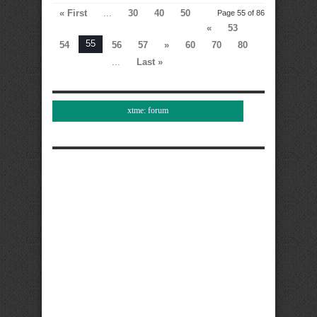
« First
...
30
40
50
Page 55 of 86
«
53
55
54
56
57
»
60
70
80
...
Last »
xtme: forum