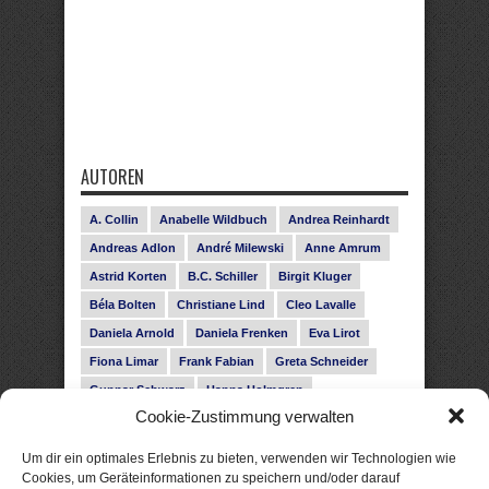
AUTOREN
A. Collin
Anabelle Wildbuch
Andrea Reinhardt
Andreas Adlon
André Milewski
Anne Amrum
Astrid Korten
B.C. Schiller
Birgit Kluger
Béla Bolten
Christiane Lind
Cleo Lavalle
Daniela Arnold
Daniela Frenken
Eva Lirot
Fiona Limar
Frank Fabian
Greta Schneider
Gunnar Schwarz
Hanna Holmgren
Cookie-Zustimmung verwalten
Heike Fröhling
Ina Glahe
Ivo Pala
J. Vellguth
Josefine Weiss
Karolyn Ciseau
Leander Rose
Um dir ein optimales Erlebnis zu bieten, verwenden wir Technologien wie
Leonie Haubrich
Lilly Labord
Livia Pipes
Cookies, um Geräteinformationen zu speichern und/oder darauf