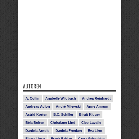
AUTOREN
A. Collin
Anabelle Wildbuch
Andrea Reinhardt
Andreas Adlon
André Milewski
Anne Amrum
Astrid Korten
B.C. Schiller
Birgit Kluger
Béla Bolten
Christiane Lind
Cleo Lavalle
Daniela Arnold
Daniela Frenken
Eva Lirot
Fiona Limar
Frank Fabian
Greta Schneider