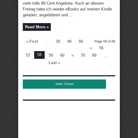
viele tolle 99 Cent Angebote. Auch an diesem
Freitag habe ich wieder eBooks auf meinen Kindle
geladen, angeblättert und ...
Read More »
« First
...
30
40
50
Page 58 of 86
«
56
58
57
59
60
»
70
80
...
Last »
xtme: forum