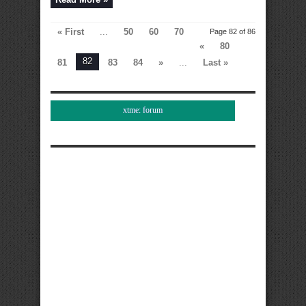
« First
...
50
60
70
Page 82 of 86
«
80
82
81
83
84
»
...
Last »
xtme: forum