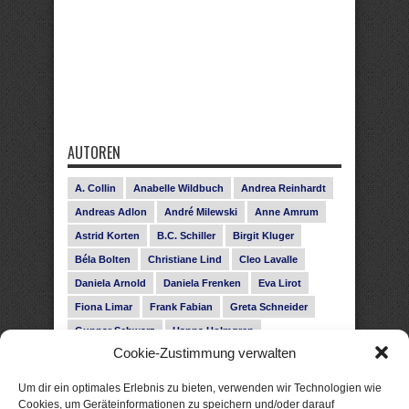
AUTOREN
A. Collin
Anabelle Wildbuch
Andrea Reinhardt
Andreas Adlon
André Milewski
Anne Amrum
Astrid Korten
B.C. Schiller
Birgit Kluger
Béla Bolten
Christiane Lind
Cleo Lavalle
Daniela Arnold
Daniela Frenken
Eva Lirot
Fiona Limar
Frank Fabian
Greta Schneider
Gunnar Schwarz
Hanna Holmgren
Cookie-Zustimmung verwalten
Heike Fröhling
Ina Glahe
Ivo Pala
J. Vellguth
Josefine Weiss
Karolyn Ciseau
Leander Rose
Um dir ein optimales Erlebnis zu bieten, verwenden wir Technologien wie
Leonie Haubrich
Lilly Labord
Livia Pipes
Cookies, um Geräteinformationen zu speichern und/oder darauf