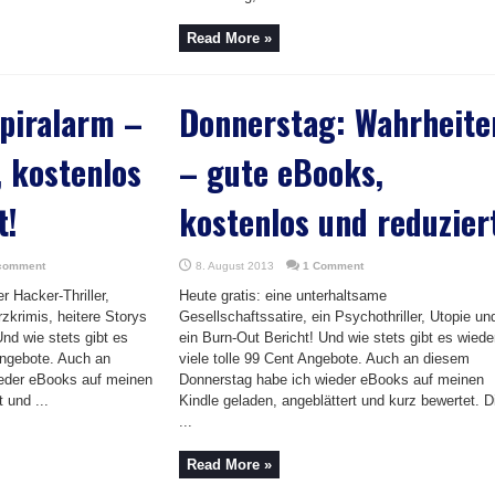
Read More »
piralarm –
Donnerstag: Wahrheite
 kostenlos
– gute eBooks,
t!
kostenlos und reduzier
 comment
8. August 2013
1 Comment
r Hacker-Thriller,
Heute gratis: eine unterhaltsame
zkrimis, heitere Storys
Gesellschaftssatire, ein Psychothriller, Utopie un
nd wie stets gibt es
ein Burn-Out Bericht! Und wie stets gibt es wiede
 Angebote. Auch an
viele tolle 99 Cent Angebote. Auch an diesem
ieder eBooks auf meinen
Donnerstag habe ich wieder eBooks auf meinen
 und ...
Kindle geladen, angeblättert und kurz bewertet. D
...
Read More »