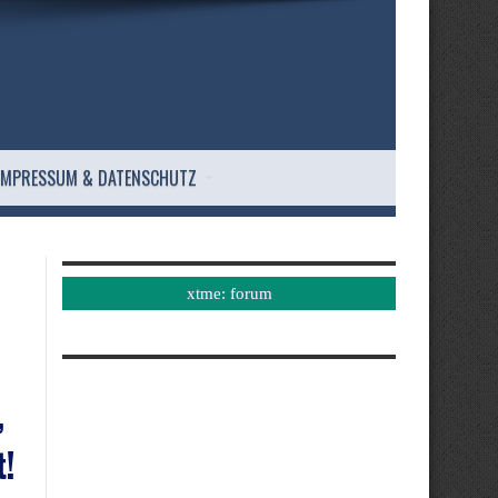
IMPRESSUM & DATENSCHUTZ
xtme: forum
,
t!