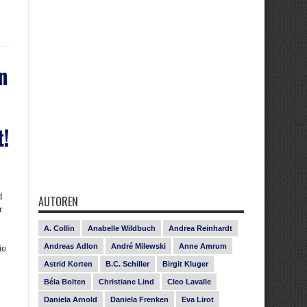
n
t!
d
AUTOREN
r
A. Collin
Anabelle Wildbuch
Andrea Reinhardt
Andreas Adlon
André Milewski
Anne Amrum
ie
Astrid Korten
B.C. Schiller
Birgit Kluger
Béla Bolten
Christiane Lind
Cleo Lavalle
Daniela Arnold
Daniela Frenken
Eva Lirot