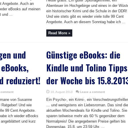
Heute gratis: Ein guter Spionagethriller, ein
ent Angebote. Auch an
Abenteuer im Hochgebirge und eines in der Wüst
ieder eBooks auf meinen
ein historischer Krimi und die Schule in der DDR!
 und ...
Und wie stets gibt es wieder viele tolle 99 Cent
Angebote. Auch an diesem Sonntag habe ich ...
Read More »
gen und
Günstige eBooks: die
 eBooks,
Kindle und Tolino Tipps
d reduziert!
der Woche bis 15.8.201
a comment
10. August 2013
Leave a comment
romane von Susanne
Ein Psycho-, ein Krimi-, ein Verschwörungsthriller
nd Ratgeber! Und wie
… und wenigstens ein Liebesroman. Das sind die
tolle 99 Cent Angebote.
aktuellen Wochendeals für Kindle und Tolino. Sie
abe ich wieder eBooks
sparen teilweise mehr als 60 % gegenüber dem
 angeblättert und kurz
Normalpreis! Die angegebenen Preise gelten bis
Donnerstag, 15.8. um 23:59 Uhr. ...