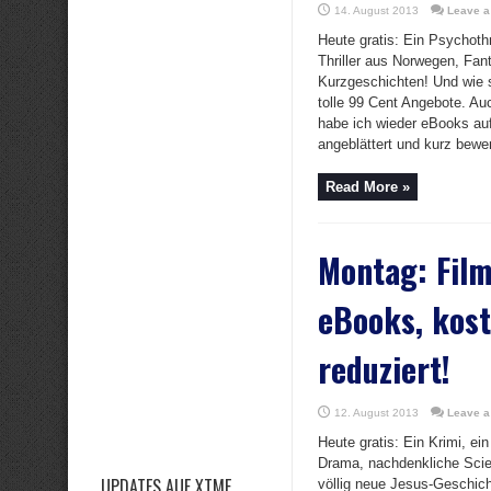
14. August 2013
Leave 
Heute gratis: Ein Psychothr
Thriller aus Norwegen, Fan
Kurzgeschichten! Und wie s
tolle 99 Cent Angebote. A
habe ich wieder eBooks au
angeblättert und kurz bewer
Read More »
Montag: Film
eBooks, kost
reduziert!
12. August 2013
Leave 
Heute gratis: Ein Krimi, ei
Drama, nachdenkliche Scie
UPDATES AUF XTME
völlig neue Jesus-Geschich