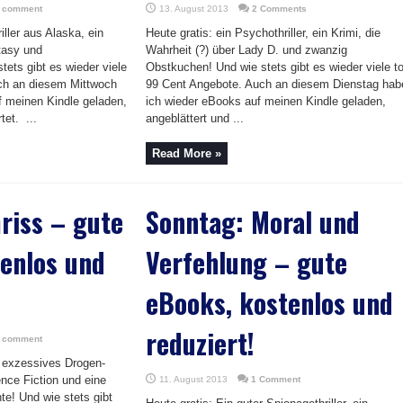
a comment
13. August 2013
2 Comments
iller aus Alaska, ein
Heute gratis: ein Psychothriller, ein Krimi, die
tasy und
Wahrheit (?) über Lady D. und zwanzig
tets gibt es wieder viele
Obstkuchen! Und wie stets gibt es wieder viele to
uch an diesem Mittwoch
99 Cent Angebote. Auch an diesem Dienstag hab
f meinen Kindle geladen,
ich wieder eBooks auf meinen Kindle geladen,
tet. ...
angeblättert und ...
Read More »
riss – gute
Sonntag: Moral und
enlos und
Verfehlung – gute
eBooks, kostenlos und
reduziert!
a comment
n exzessives Drogen-
nce Fiction und eine
11. August 2013
1 Comment
te! Und wie stets gibt