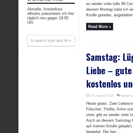
es wieder viele tolle 99 C
Aktuelle, kostenlose
diesem Montag habe ich w
eBooks präsentiere ich hier
Kindle geladen, angeblättert
täglich neu gegen 19:00
Uhr
Read More »
Samstag: Lü
Liebe – gute
kostenlos un
10. August 2013
Leave 
Heute gratis: Zwei Liebes
Fülscher; Thriller, Krimi u
stets gibt es wieder viele 
Auch an diesem Samstag h
auf meinen Kindle geladen,
bewertet. Die hier ...