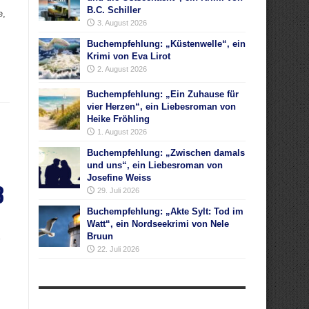
B.C. Schiller
e,
3. August 2026
Buchempfehlung: „Küstenwelle“, ein
Krimi von Eva Lirot
2. August 2026
Buchempfehlung: „Ein Zuhause für
vier Herzen“, ein Liebesroman von
Heike Fröhling
1. August 2026
Buchempfehlung: „Zwischen damals
und uns“, ein Liebesroman von
Josefine Weiss
3
29. Juli 2026
Buchempfehlung: „Akte Sylt: Tod im
Watt“, ein Nordseekrimi von Nele
Bruun
22. Juli 2026