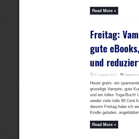
Read More »
Freitag: Vam
gute eBooks,
und reduzier
9. August 2013
Leave a
Heute gratis: ein spannende
gruselige Vampire, gute Kur
und ein tolles Yoga-Buch! U
wieder viele tolle 99 Cent
diesem Freitag habe ich w
Kindle geladen, angeblättert
Read More »