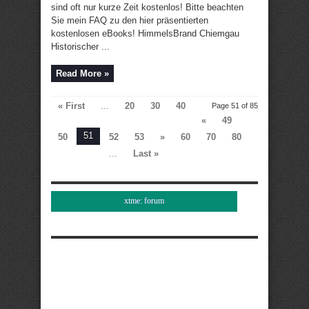
sind oft nur kurze Zeit kostenlos! Bitte beachten
Sie mein FAQ zu den hier präsentierten
kostenlosen eBooks! HimmelsBrand Chiemgau
Historischer ...
Read More »
« First
...
20
30
40
Page 51 of 85
«
49
51
50
52
53
»
60
70
80
...
Last »
xtme: forum