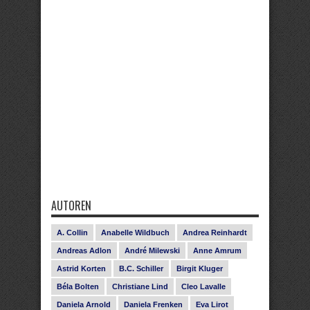
AUTOREN
A. Collin
Anabelle Wildbuch
Andrea Reinhardt
Andreas Adlon
André Milewski
Anne Amrum
Astrid Korten
B.C. Schiller
Birgit Kluger
Béla Bolten
Christiane Lind
Cleo Lavalle
Daniela Arnold
Daniela Frenken
Eva Lirot