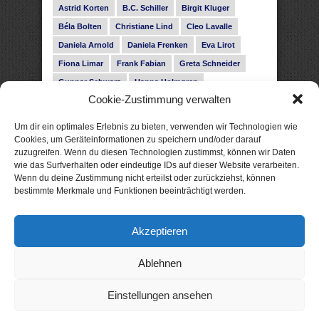
Astrid Korten
B.C. Schiller
Birgit Kluger
Béla Bolten
Christiane Lind
Cleo Lavalle
Daniela Arnold
Daniela Frenken
Eva Lirot
Fiona Limar
Frank Fabian
Greta Schneider
Gunnar Schwarz
Hanna Holmgren
Cookie-Zustimmung verwalten
Heike Fröhling
Ina Glahe
Ivo Pala
J. Vellguth
Josefine Weiss
Karolyn Ciseau
Leander Rose
Um dir ein optimales Erlebnis zu bieten, verwenden wir Technologien wie
Leonie Haubrich
Lilly Labord
Livia Pipes
Cookies, um Geräteinformationen zu speichern und/oder darauf
zuzugreifen. Wenn du diesen Technologien zustimmst, können wir Daten
Malin Blunk
Marcus Hünnebeck
Martin Krist
wie das Surfverhalten oder eindeutige IDs auf dieser Website verarbeiten.
Melisa Schwermer
Nele Bruun
Nika Lubitsch
Wenn du deine Zustimmung nicht erteilst oder zurückziehst, können
bestimmte Merkmale und Funktionen beeinträchtigt werden.
Noah Fitz
Nora Amelie
René Junge
Rose Snow
Roxann Hill
Sigrid Konopatzki
Akzeptieren
Silke Nowak
Subina Giuletti
Timo Leibig
Ablehnen
Einstellungen ansehen