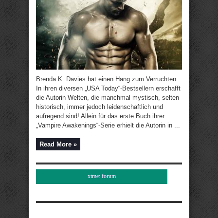
Brenda K. Davies hat einen Hang zum Verruchten.
In ihren diversen „USA Today“-Bestsellern erschafft
die Autorin Welten, die manchmal mystisch, selten
historisch, immer jedoch leidenschaftlich und
aufregend sind! Allein für das erste Buch ihrer
„Vampire Awakenings“-Serie erhielt die Autorin in ...
Read More »
xtme: forum