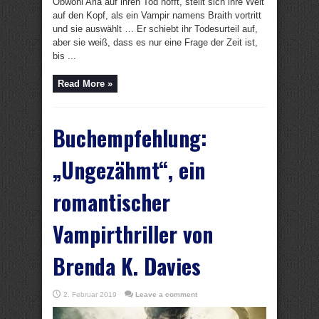
Obwohl Aria auf ihren Tod hofft, stellt sich ihre Welt
auf den Kopf, als ein Vampir namens Braith vortritt
und sie auswählt … Er schiebt ihr Todesurteil auf,
aber sie weiß, dass es nur eine Frage der Zeit ist,
bis ...
Read More »
Buchempfehlung:
„Ungezähmt“, ein
romantischer
Vampirthriller von
Brenda K. Davies
2. Februar 2019
Leave a comment