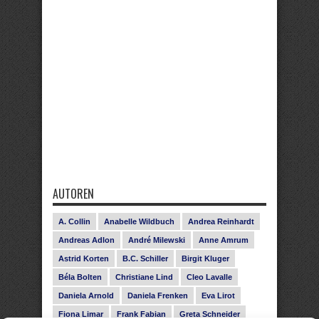
AUTOREN
A. Collin
Anabelle Wildbuch
Andrea Reinhardt
Andreas Adlon
André Milewski
Anne Amrum
Astrid Korten
B.C. Schiller
Birgit Kluger
Béla Bolten
Christiane Lind
Cleo Lavalle
Daniela Arnold
Daniela Frenken
Eva Lirot
Fiona Limar
Frank Fabian
Greta Schneider