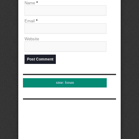
Name
*
Email
*
Website
xtme: forum