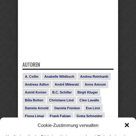
AUTOREN
A. Collin
Anabelle Wildbuch
Andrea Reinhardt
Andreas Adlon
André Milewski
Anne Amrum
Astrid Korten
B.C. Schiller
Birgit Kluger
Béla Bolten
Christiane Lind
Cleo Lavalle
Daniela Arnold
Daniela Frenken
Eva Lirot
Fiona Limar
Frank Fabian
Greta Schneider
Gunnar Schwarz
Hanna Holmgren
Cookie-Zustimmung verwalten
Heike Fröhling
Ina Glahe
Ivo Pala
J. Vellguth