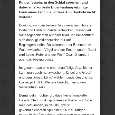
Kinder fesseln, in den Schlaf sprechen und
dabei eine konkrete Eigenleistung erbringen.
Denn eines kann die Vorlese App Bookidu nicht:
vorlesen.
Bookidu, von den beiden Hannoveranern Thorsten
Bode und Henning Zander entwickelt, präsentiert
Vorlesegeschichten auf dem iPad und konzentriert
sich dabei glücklicherweise nur auf
Begleitgeräusche. Da plätschert der Brunnen, im
Wald zwitschern Vögel und der Frosch quakt. Dabei
wird keine „Peter und der Wolf“ Qualität erreicht,
aber das Feeling passt.
Insgesamt also eine eher unauffällige App; bisher
kann man auch nur zwischen „Hänsel und Gretel“
und dem „Froschkönig“ wählen, beide Geschichten
kosten je 1,59 €. Weitere Geschichten sollen in
Vorbereitung sein.
Bemängeln möchte ich, dass keine komplette
Geschichte zum Ausprobieren enthalten ist. So ist
man gezwungen, in der als „gratis“
gekennzeichneten App einen Kauf zu tätigen –
mitten in der Geschichte aufzuhören geht gar nicht.