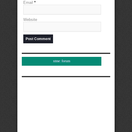
Email
*
Website
xtme: forum