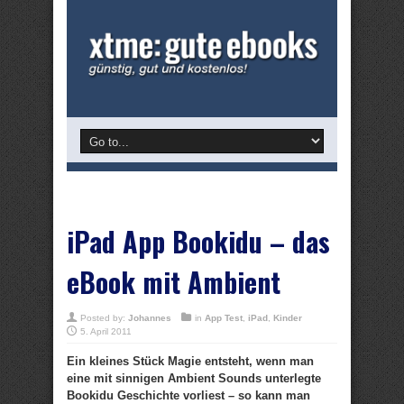
iPad App Bookidu – das
eBook mit Ambient
Posted by:
Johannes
in
App Test
,
iPad
,
Kinder
5. April 2011
Ein kleines Stück Magie entsteht, wenn man
eine mit sinnigen Ambient Sounds unterlegte
Bookidu Geschichte vorliest – so kann man