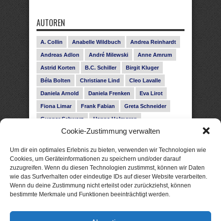
AUTOREN
A. Collin
Anabelle Wildbuch
Andrea Reinhardt
Andreas Adlon
André Milewski
Anne Amrum
Astrid Korten
B.C. Schiller
Birgit Kluger
Béla Bolten
Christiane Lind
Cleo Lavalle
Daniela Arnold
Daniela Frenken
Eva Lirot
Fiona Limar
Frank Fabian
Greta Schneider
Gunnar Schwarz
Hanna Holmgren
Cookie-Zustimmung verwalten
Heike Fröhling
Ina Glahe
Ivo Pala
J. Vellguth
Josefine Weiss
Karolyn Ciseau
Leander Rose
Um dir ein optimales Erlebnis zu bieten, verwenden wir Technologien wie
Leonie Haubrich
Lilly Labord
Livia Pipes
Cookies, um Geräteinformationen zu speichern und/oder darauf
zuzugreifen. Wenn du diesen Technologien zustimmst, können wir Daten
Malin Blunk
Marcus Hünnebeck
Martin Krist
wie das Surfverhalten oder eindeutige IDs auf dieser Website verarbeiten.
Melisa Schwermer
Nele Bruun
Nika Lubitsch
Wenn du deine Zustimmung nicht erteilst oder zurückziehst, können
bestimmte Merkmale und Funktionen beeinträchtigt werden.
Noah Fitz
Nora Amelie
René Junge
Rose Snow
Roxann Hill
Sigrid Konopatzki