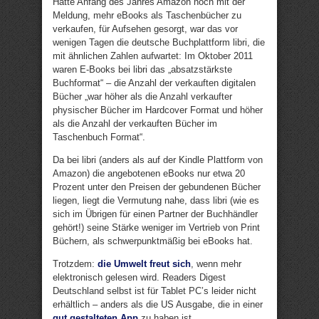
Hatte Anfang des Jahres Amazon noch mit der
Meldung, mehr eBooks als Taschenbücher zu
verkaufen, für Aufsehen gesorgt, war das vor
wenigen Tagen die deutsche Buchplattform libri, die
mit ähnlichen Zahlen aufwartet: Im Oktober 2011
waren E-Books bei libri das „absatzstärkste
Buchformat“ – die Anzahl der verkauften digitalen
Bücher „war höher als die Anzahl verkaufter
physischer Bücher im Hardcover Format und höher
als die Anzahl der verkauften Bücher im
Taschenbuch Format“.
Da bei libri (anders als auf der Kindle Plattform von
Amazon) die angebotenen eBooks nur etwa 20
Prozent unter den Preisen der gebundenen Bücher
liegen, liegt die Vermutung nahe, dass libri (wie es
sich im Übrigen für einen Partner der Buchhändler
gehört!) seine Stärke weniger im Vertrieb von Print
Büchern, als schwerpunktmäßig bei eBooks hat.
Trotzdem:
die Umwelt freut sich
, wenn mehr
elektronisch gelesen wird. Readers Digest
Deutschland selbst ist für Tablet PC’s leider nicht
erhältlich – anders als die US Ausgabe, die in einer
gut gestalteten App
zu haben ist.