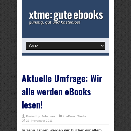
Aktuelle Umfrage: Wir
alle werden eBooks
lesen!
Posted by:
Johannes
in
eBook
,
Studie
25. November 2011
In zehn Jahren werden wir Bücher vor allem