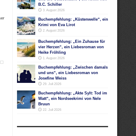
B.C. Schiller
3. August 2026
ser
Buchempfehlung: „Küstenwelle“, ein
Krimi von Eva Lirot
2. August 2026
Buchempfehlung: „Ein Zuhause für
vier Herzen“, ein Liebesroman von
Heike Fröhling
1. August 2026
Buchempfehlung: „Zwischen damals
und uns“, ein Liebesroman von
Josefine Weiss
29. Juli 2026
Buchempfehlung: „Akte Sylt: Tod im
Watt“, ein Nordseekrimi von Nele
Bruun
22. Juli 2026