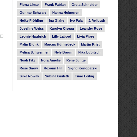
Fiona Limar
Frank Fabian
Greta Schneider
Gunnar Schwarz
Hanna Holmgren
Heike Fröhling
Ina Glahe
Ivo Pala
J. Vellguth
Josefine Weiss
Karolyn Ciseau
Leander Rose
Leonie Haubrich
Lilly Labord
Livia Pipes
Malin Blunk
Marcus Hünnebeck
Martin Krist
Melisa Schwermer
Nele Bruun
Nika Lubitsch
Noah Fitz
Nora Amelie
René Junge
Rose Snow
Roxann Hill
Sigrid Konopatzki
Silke Nowak
Subina Giuletti
Timo Leibig