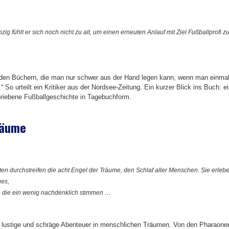
zig fühlt er sich noch nicht zu alt, um einen erneuten Anlauf mit Ziel Fußballprofi z
u den Büchern, die man nur schwer aus der Hand legen kann, wenn man einma
“ So urteilt ein Kritiker aus der Nordsee-Zeitung. Ein kurzer Blick ins Buch: e
hriebene Fußballgeschichte in Tagebuchform.
räume
ten durchstreifen die acht Engel der Träume, den Schlaf aller Menschen. Sie erleb
ges,
, die ein wenig nachdenklich stimmen …
e, lustige und schräge Abenteuer in menschlichen Träumen. Von den Pharaone