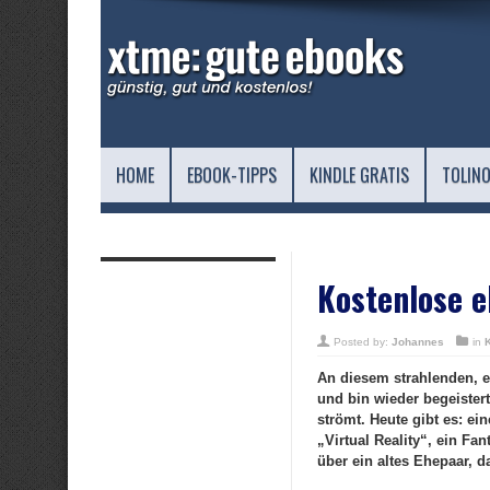
HOME
EBOOK-TIPPS
KINDLE GRATIS
TOLINO
Kostenlose e
Posted by:
Johannes
in
An diesem strahlenden, e
und bin wieder begeistert
strömt. Heute gibt es: e
„Virtual Reality“, ein F
über ein altes Ehepaar, d