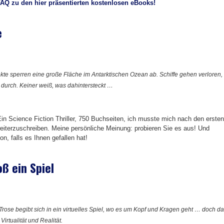
FAQ zu den hier präsentierten kostenlosen eBooks!
e
kte sperren eine große Fläche im Antarktischen Ozean ab. Schiffe gehen verloren,
urch. Keiner weiß, was dahintersteckt …
Ein Science Fiction Thriller, 750 Buchseiten, ich musste mich nach den ersten
weiterzuschreiben. Meine persönliche Meinung: probieren Sie es aus! Und
n, falls es Ihnen gefallen hat!
ß ein Spiel
Trose begibt sich in ein virtuelles Spiel, wo es um Kopf und Kragen geht … doch d
Virtualität und Realität.