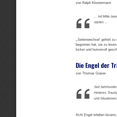
von Ralph Klostermann
… mit Mitte zwan
starten …
„‚Seitenwechsel‘ gehört z
begonnen hat, sie zu lesen.
locker und humorvoll gesc
Die Engel der T
von Thomas Graser
Seit Jahrhunder
Heiteres, Trauri
und Situationen
Acht Engel erleben bizarr