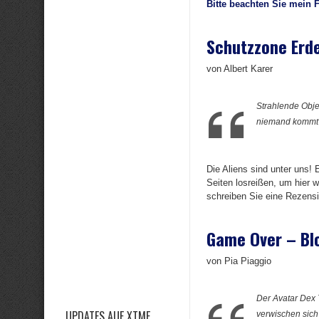
Bitte beachten Sie mein 
Schutzzone Erd
von Albert Karer
Strahlende Obje
niemand kommt d
Die Aliens sind unter uns! 
Seiten losreißen, um hier 
schreiben Sie eine Rezensio
Game Over – Blo
von Pia Piaggio
Der Avatar Dex 
UPDATES AUF XTME
verwischen sich 