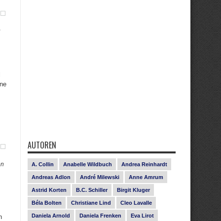
u
l
ine
AUTOREN
en
A. Collin
Anabelle Wildbuch
Andrea Reinhardt
Andreas Adlon
André Milewski
Anne Amrum
Astrid Korten
B.C. Schiller
Birgit Kluger
Béla Bolten
Christiane Lind
Cleo Lavalle
Daniela Arnold
Daniela Frenken
Eva Lirot
n