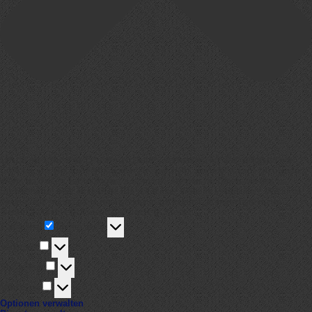
Um dir ein optimales Erlebnis zu bieten, verwenden wir Technologien wie
Cookies, um Geräteinformationen zu speichern und/oder darauf zuzugreifen.
Wenn du diesen Technologien zustimmst, können wir Daten wie das
Surfverhalten oder eindeutige IDs auf dieser Website verarbeiten. Wenn du
deine Zustimmung nicht erteilst oder zurückziehst, können bestimmte
Merkmale und Funktionen beeinträchtigt werden.
Funktional
Funktional
Immer aktiv
Vorlieben
Vorlieben
Statistiken
Statistiken
Marketing
Marketing
Optionen verwalten