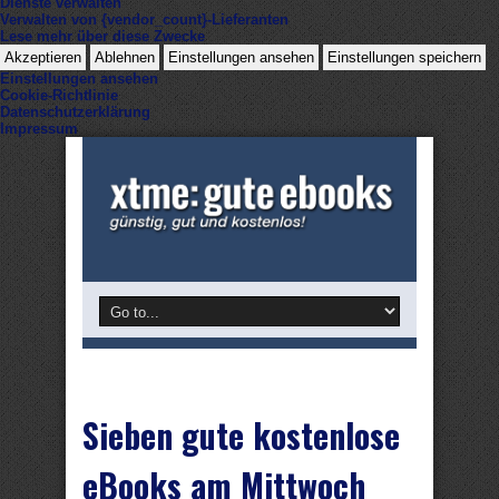
Dienste verwalten
Verwalten von {vendor_count}-Lieferanten
Lese mehr über diese Zwecke
Akzeptieren
Ablehnen
Einstellungen ansehen
Einstellungen speichern
Einstellungen ansehen
Cookie-Richtlinie
Datenschutzerklärung
Impressum
Sieben gute kostenlose
eBooks am Mittwoch