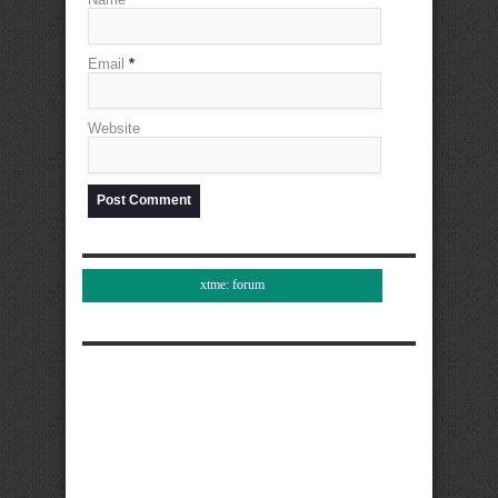
Email
*
Website
xtme: forum