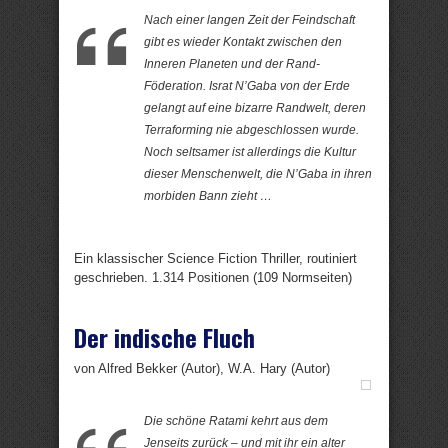
Nach einer langen Zeit der Feindschaft
gibt es wieder Kontakt zwischen den
Inneren Planeten und der Rand-
Föderation. Israt N’Gaba von der Erde
gelangt auf eine bizarre Randwelt, deren
Terraforming nie abgeschlossen wurde.
Noch seltsamer ist allerdings die Kultur
dieser Menschenwelt, die N’Gaba in ihren
morbiden Bann zieht …
Ein klassischer Science Fiction Thriller, routiniert
geschrieben. 1.314 Positionen (109 Normseiten)
Der indische Fluch
von Alfred Bekker (Autor), W.A. Hary (Autor)
Die schöne Ratami kehrt aus dem
Jenseits zurück – und mit ihr ein alter