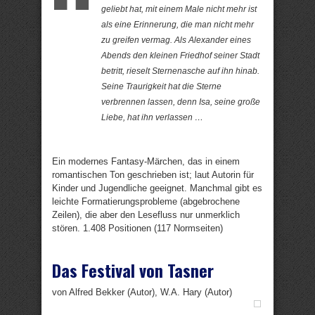
geliebt hat, mit einem Male nicht mehr ist
als eine Erinnerung, die man nicht mehr
zu greifen vermag. Als Alexander eines
Abends den kleinen Friedhof seiner Stadt
betritt, rieselt Sternenasche auf ihn hinab.
Seine Traurigkeit hat die Sterne
verbrennen lassen, denn Isa, seine große
Liebe, hat ihn verlassen …
Ein modernes Fantasy-Märchen, das in einem
romantischen Ton geschrieben ist; laut Autorin für
Kinder und Jugendliche geeignet. Manchmal gibt es
leichte Formatierungsprobleme (abgebrochene
Zeilen), die aber den Lesefluss nur unmerklich
stören. 1.408 Positionen (117 Normseiten)
Das Festival von Tasner
von Alfred Bekker (Autor), W.A. Hary (Autor)