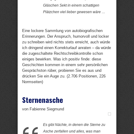
Gläschen Sekt in einem schattigen
Plätzchen viel lieber gewesen wäre …
Eine lockere Sammlung von autobiografischen
Erinnerungen. Der Anspruch, humorvoll und locker
zu schreiben wird nichts stets erreicht, auch würde
ich dringend einen Korrekturlauf anraten – da würde
die zugeschaltete Rechtschreibkontrolle schon
einiges bewirken. Was ich positiv finde: diese
Geschichten kommen in einem sehr persönlichen
Gesprächston rüber, probieren Sie es aus und
drücken Sie ein Auge zu. (2.706 Positionen, 226
Normseiten)
Sternenasche
von Fabienne Siegmund
Es gibt Nächte, in denen die Sterne zu
Asche zerfallen und alles, was man