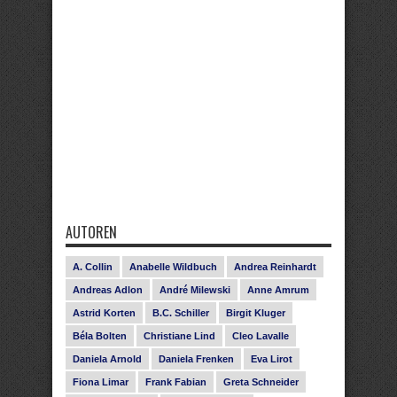
AUTOREN
A. Collin
Anabelle Wildbuch
Andrea Reinhardt
Andreas Adlon
André Milewski
Anne Amrum
Astrid Korten
B.C. Schiller
Birgit Kluger
Béla Bolten
Christiane Lind
Cleo Lavalle
Daniela Arnold
Daniela Frenken
Eva Lirot
Fiona Limar
Frank Fabian
Greta Schneider