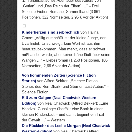
„Ein phantastisches Abenteuer des Autors von
„Gorian“ und „Das Reich der Elben“ …“ – Drei
Science Fiction Romane, Sammelband (3.861
Positionen, 322 Normseiten, 2,95 € vor der Aktion)
Kinderherzen sind zerbrechlich
von Halina
Grave: „Völlig durchnäßt ist der kleine Junge, den
Eva findet. Er schweigt, kein Wort ist aus ihm
herauszubekommen. Man merkt, dass er schwer
mißhandelt wurde, aber keine Träne läuft über seine
Wangen …“ – Liebesroman (1.268 Positionen, 106
Normseiten, 2,68 € vor der Aktion)
Von kommenden Zeiten (Science Fiction
Stories)
von Alfred Bekker: „Science Fiction
Stories des Ren Dhark- und Sternenfaust-Autors“ –
Science Fiction
Ritt zum Galgen (Neal Chadwick Western
Edition)
von Neal Chadwick (Alfred Bekker): „Eine
Handvoll Gunslinger überfällt eine Bank in einer
kleinen Rinderstadt – und damit beginnt ein Trail
der Gewalt …“ – Western
Die Rückkehr des Leslie Morgan (Neal Chadwick
Western-Edition)
von Neal Chadwick (Alfred