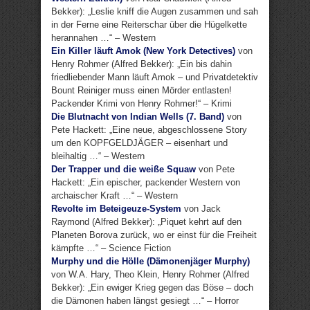
Bekker): „Leslie kniff die Augen zusammen und sah
in der Ferne eine Reiterschar über die Hügelkette
herannahen …“ – Western
Ein Killer läuft Amok (New York Detectives)
von
Henry Rohmer (Alfred Bekker): „Ein bis dahin
friedliebender Mann läuft Amok – und Privatdetektiv
Bount Reiniger muss einen Mörder entlasten!
Packender Krimi von Henry Rohmer!“ – Krimi
Die Blutnacht von Indian Wells (7. Band)
von
Pete Hackett: „Eine neue, abgeschlossene Story
um den KOPFGELDJÄGER – eisenhart und
bleihaltig …“ – Western
Der Trapper und die weiße Squaw
von Pete
Hackett: „Ein epischer, packender Western von
archaischer Kraft …“ – Western
Revolte im Beteigeuze-System
von Jack
Raymond (Alfred Bekker): „Piquet kehrt auf den
Planeten Borova zurück, wo er einst für die Freiheit
kämpfte …“ – Science Fiction
Murphy und die Hölle (Dämonenjäger Murphy)
von W.A. Hary, Theo Klein, Henry Rohmer (Alfred
Bekker): „Ein ewiger Krieg gegen das Böse – doch
die Dämonen haben längst gesiegt …“ – Horror