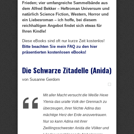
Frieden; vier umfangreiche Sammelbände aus
dem Alfred Bekker – Heftroman Universum und
natürlich Science Fiction, Western, Horror und
ein Liebesroman – ich hoffe, bei diesem
reichhaltigen Angebot findet sich etwas für
Ihren Kindle!
Diese eBooks sind oft nur kurze Zeit kostenlos!
Bitte beachten Sie mein FAQ zu den hier
präsentierten kostenlosen eBooks!
Die Schwarze Zitadelle (Anida)
von Susanne Gerdom
Mit aller Macht versucht die Weiße Hexe
Ylenia das uralte Volk der Grennach zu
überzeugen, ihrer Nichte Adina das
mächtige Herz der Erde anzuvertrauen.
Nur so kann Adina mit ihrer
Zwillingsschwester Anida die Völker und