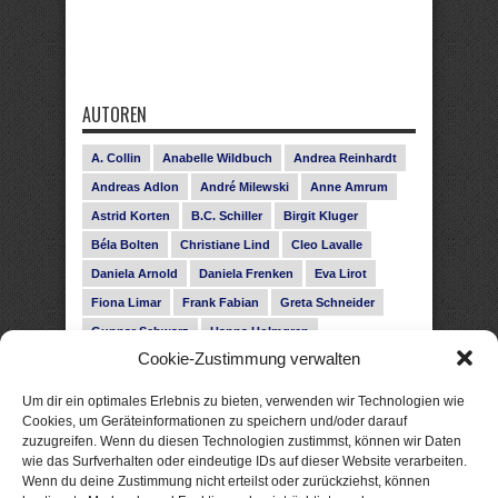
AUTOREN
A. Collin
Anabelle Wildbuch
Andrea Reinhardt
Andreas Adlon
André Milewski
Anne Amrum
Astrid Korten
B.C. Schiller
Birgit Kluger
Béla Bolten
Christiane Lind
Cleo Lavalle
Daniela Arnold
Daniela Frenken
Eva Lirot
Fiona Limar
Frank Fabian
Greta Schneider
Gunnar Schwarz
Hanna Holmgren
Cookie-Zustimmung verwalten
Heike Fröhling
Ina Glahe
Ivo Pala
J. Vellguth
Josefine Weiss
Karolyn Ciseau
Leander Rose
Um dir ein optimales Erlebnis zu bieten, verwenden wir Technologien wie
Leonie Haubrich
Lilly Labord
Livia Pipes
Cookies, um Geräteinformationen zu speichern und/oder darauf
zuzugreifen. Wenn du diesen Technologien zustimmst, können wir Daten
Malin Blunk
Marcus Hünnebeck
Martin Krist
wie das Surfverhalten oder eindeutige IDs auf dieser Website verarbeiten.
Melisa Schwermer
Nele Bruun
Nika Lubitsch
Wenn du deine Zustimmung nicht erteilst oder zurückziehst, können