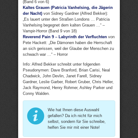
(Band 6 von 6)
Kaltes Grauen (Patricia Vanhelsing, die Jägerin
der Nacht)
von Sidney Gardner (Alfred Bekker):
„Es lauert unter den Straßen Londons … Patricia
Vanhelsing begegnet dem kalten Grauen …“ –
Vampir-Horror (Band 9 von 18)
Reverend Pain 9 – Labyrinth der Verfluchten
von
Pete Hackett: „Die Dämonen haben die Herrschaft
an sich gerissen, weil der Glaube der Menschen zu
schwach war …“ – Horror
Info: Alfred Bekker schreibt unter folgenden
Pseudonymen: Dave Branford, Brian Carisi, Neal
Chadwick, John Devlin, Janet Farell, Sidney
Gardner, Leslie Garber, Robert Gruber, Chris Heller,
Jack Raymond, Henry Rohmer, Ashley Parker und
Conny Walden.
Wie hat Ihnen diese Auswahl
gefallen? Da ich nicht für mich
selbst, sondern für Sie schreibe,
helfen Sie mir mit einer Note!