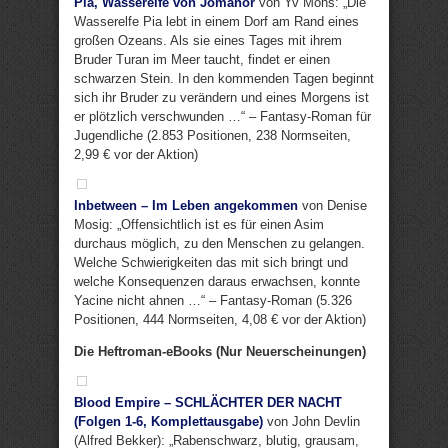
Pia, Wasserelfe von Jomanor
von Yv Mohs: „Die
Wasserelfe Pia lebt in einem Dorf am Rand eines
großen Ozeans. Als sie eines Tages mit ihrem
Bruder Turan im Meer taucht, findet er einen
schwarzen Stein. In den kommenden Tagen beginnt
sich ihr Bruder zu verändern und eines Morgens ist
er plötzlich verschwunden …“ – Fantasy-Roman für
Jugendliche (2.853 Positionen, 238 Normseiten,
2,99 € vor der Aktion)
Inbetween – Im Leben angekommen
von Denise
Mosig: „Offensichtlich ist es für einen Asim
durchaus möglich, zu den Menschen zu gelangen.
Welche Schwierigkeiten das mit sich bringt und
welche Konsequenzen daraus erwachsen, konnte
Yacine nicht ahnen …“ – Fantasy-Roman (5.326
Positionen, 444 Normseiten, 4,08 € vor der Aktion)
Die Heftroman-eBooks (Nur Neuerscheinungen)
Blood Empire – SCHLÄCHTER DER NACHT
(Folgen 1-6, Komplettausgabe)
von John Devlin
(Alfred Bekker): „Rabenschwarz, blutig, grausam,