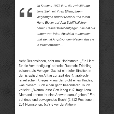
Im Sommer 1973 fährt die zwölfjährige
Ilona Stein mit ihren Eltern, ihrem
vierjährigen Bruder Michael und ihrem
Hund Biever auf dem Schiff Nili ihrer
neuen Heimat Israel entgegen. Sie hat nur
ungern von Wien Abschied genommen
und sie hat Angst vor dem Neuen, das sie
in Israel erwartet …
Acht Rezensionen, acht mal Höchstnote. „Ein Licht
für die Verständigung“ schreibt Ruprecht Friehling,
bekannt als Verleger. Das ist ein tiefer Einblick in
den israelischen Alltag zur Zeit des 4. arabisch-
israelischen Krieges – aus der Sicht eines Kindes,
was diesem Buch einen ganz besonderen Touch
verleiht. „‚Warum lässt Gott Krieg zu?‘ fragt Ilona.
Niemand konnte ihr eine Antwort darauf geben.“ Ein
schönes und bewegendes Buch! (2.812 Positionen,
234 Normseiten, 5,77 € vor der Aktion)