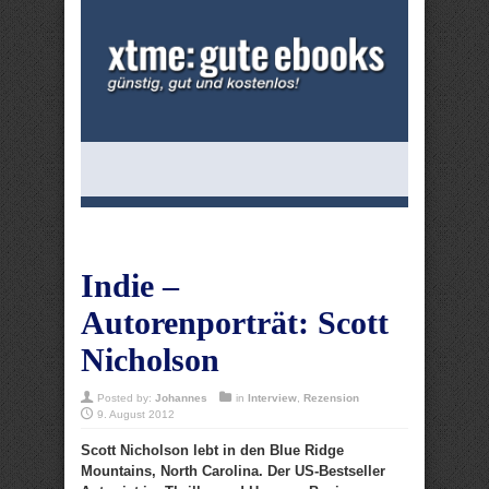
Indie –
Autorenporträt: Scott
Nicholson
Posted by:
Johannes
in
Interview
,
Rezension
9. August 2012
Scott Nicholson lebt in den Blue Ridge
Mountains, North Carolina. Der US-Bestseller