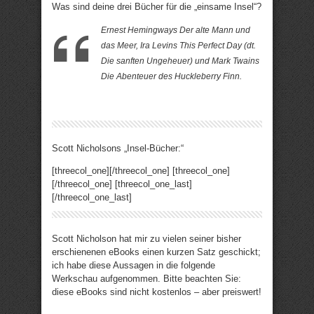
Was sind deine drei Bücher für die „einsame Insel“?
Ernest Hemingways
Der alte Mann und
das Meer
, Ira Levins
This Perfect Day
(dt.
Die sanften Ungeheuer
) und Mark Twains
Die Abenteuer des Huckleberry Finn
.
Scott Nicholsons „Insel-Bücher:“
[threecol_one]
[/threecol_one] [threecol_one]
[/threecol_one] [threecol_one_last]
[/threecol_one_last]
Scott Nicholson hat mir zu vielen seiner bisher
erschienenen eBooks einen kurzen Satz geschickt;
ich habe diese Aussagen in die folgende
Werkschau aufgenommen. Bitte beachten Sie:
diese eBooks sind nicht kostenlos – aber preiswert!