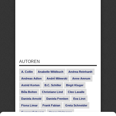
AUTOREN
A. Collin
Anabelle Wildbuch
Andrea Reinhardt
Andreas Adlon
André Milewski
Anne Amrum
Astrid Korten
B.C. Schiller
Birgit Kluger
Béla Bolten
Christiane Lind
Cleo Lavalle
Daniela Arnold
Daniela Frenken
Eva Lirot
Fiona Limar
Frank Fabian
Greta Schneider
Gunnar Schwarz
Hanna Holmgren