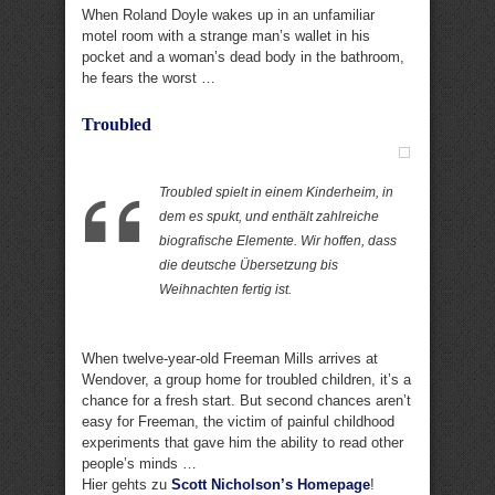
When Roland Doyle wakes up in an unfamiliar
motel room with a strange man’s wallet in his
pocket and a woman’s dead body in the bathroom,
he fears the worst …
Troubled
Troubled spielt in einem Kinderheim, in
dem es spukt, und enthält zahlreiche
biografische Elemente. Wir hoffen, dass
die deutsche Übersetzung bis
Weihnachten fertig ist.
When twelve-year-old Freeman Mills arrives at
Wendover, a group home for troubled children, it’s a
chance for a fresh start. But second chances aren’t
easy for Freeman, the victim of painful childhood
experiments that gave him the ability to read other
people’s minds …
Hier gehts zu
Scott Nicholson’s Homepage
!