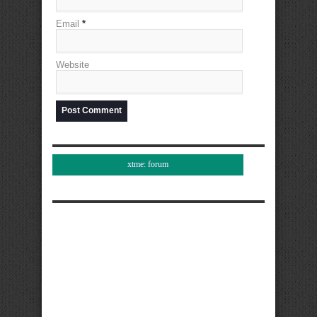
Email
*
Website
xtme: forum