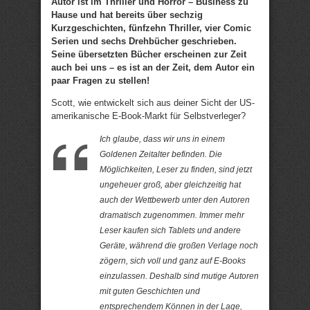
Autor ist im Thriller und Horror – Business zu
Hause und hat bereits über sechzig
Kurzgeschichten, fünfzehn Thriller, vier Comic
Serien und sechs Drehbücher geschrieben.
Seine übersetzten Bücher erscheinen zur Zeit
auch bei uns – es ist an der Zeit, dem Autor ein
paar Fragen zu stellen!
Scott, wie entwickelt sich aus deiner Sicht der US-
amerikanische E-Book-Markt für Selbstverleger?
Ich glaube, dass wir uns in einem
Goldenen Zeitalter befinden. Die
Möglichkeiten, Leser zu finden, sind jetzt
ungeheuer groß, aber gleichzeitig hat
auch der Wettbewerb unter den Autoren
dramatisch zugenommen. Immer mehr
Leser kaufen sich Tablets und andere
Geräte, während die großen Verlage noch
zögern, sich voll und ganz auf E-Books
einzulassen. Deshalb sind mutige Autoren
mit guten Geschichten und
entsprechendem Können in der Lage,