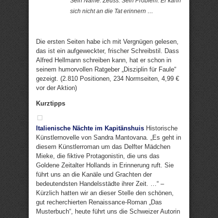
Sein Name: Zeuss. Sein Problem: Er kann
sich nicht an die Tat erinnern …
Die ersten Seiten habe ich mit Vergnügen gelesen,
das ist ein aufgeweckter, frischer Schreibstil. Dass
Alfred Hellmann schreiben kann, hat er schon in
seinem humorvollen Ratgeber „Disziplin für Faule“
gezeigt. (2.810 Positionen, 234 Normseiten, 4,99 €
vor der Aktion)
Kurztipps
Italienische Nächte im Kapitänshuis
Historische
Künstlernovelle von Sandra Mantovana. „Es geht in
diesem Künstlerroman um das Delfter Mädchen
Mieke, die fiktive Protagonistin, die uns das
Goldene Zeitalter Hollands in Erinnerung ruft. Sie
führt uns an die Kanäle und Grachten der
bedeutendsten Handelsstädte ihrer Zeit. …“ –
Kürzlich hatten wir an dieser Stelle den schönen,
gut recherchierten Renaissance-Roman „Das
Musterbuch“, heute führt uns die Schweizer Autorin