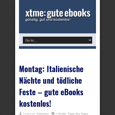
Montag: Italienische
Nächte und tödliche
Feste – gute eBooks
kostenlos!
Posted by:
Johannes
in
Kindle
,
Tipps des Tages