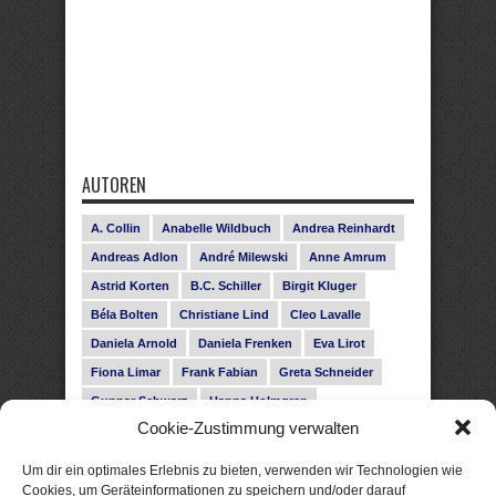
AUTOREN
A. Collin
Anabelle Wildbuch
Andrea Reinhardt
Andreas Adlon
André Milewski
Anne Amrum
Astrid Korten
B.C. Schiller
Birgit Kluger
Béla Bolten
Christiane Lind
Cleo Lavalle
Daniela Arnold
Daniela Frenken
Eva Lirot
Fiona Limar
Frank Fabian
Greta Schneider
Gunnar Schwarz
Hanna Holmgren
Cookie-Zustimmung verwalten
Heike Fröhling
Ina Glahe
Ivo Pala
J. Vellguth
Josefine Weiss
Karolyn Ciseau
Leander Rose
Um dir ein optimales Erlebnis zu bieten, verwenden wir Technologien wie
Leonie Haubrich
Lilly Labord
Livia Pipes
Cookies, um Geräteinformationen zu speichern und/oder darauf