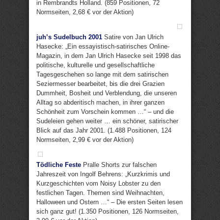
in Rembrandts Holland. (859 Positionen, 72
Normseiten, 2,68 € vor der Aktion)
juh’s Sudelbuch 2001
Satire von Jan Ulrich
Hasecke: „Ein essayistisch-satirisches Online-
Magazin, in dem Jan Ulrich Hasecke seit 1998 das
politische, kulturelle und gesellschaftliche
Tagesgeschehen so lange mit dem satirischen
Seziermesser bearbeitet, bis die drei Grazien
Dummheit, Bosheit und Verblendung, die unseren
Alltag so abderitisch machen, in ihrer ganzen
Schönheit zum Vorschein kommen …“ – und die
Sudeleien gehen weiter … ein schöner, satirischer
Blick auf das Jahr 2001. (1.488 Positionen, 124
Normseiten, 2,99 € vor der Aktion)
Tödliche Feste
Pralle Shorts zur falschen
Jahreszeit von Ingolf Behrens: „Kurzkrimis und
Kurzgeschichten vom Noisy Lobster zu den
festlichen Tagen. Themen sind Weihnachten,
Halloween und Ostern …“ – Die ersten Seiten lesen
sich ganz gut! (1.350 Positionen, 126 Normseiten,