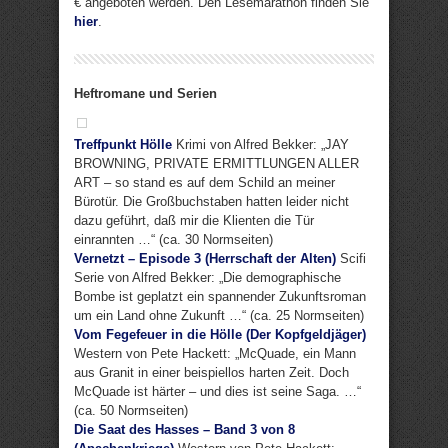
€ angeboten werden. Den Lesemarathon finden Sie
hier
.
Heftromane und Serien
Treffpunkt Hölle
Krimi von Alfred Bekker: „JAY
BROWNING, PRIVATE ERMITTLUNGEN ALLER
ART – so stand es auf dem Schild an meiner
Bürotür. Die Großbuchstaben hatten leider nicht
dazu geführt, daß mir die Klienten die Tür
einrannten …“ (ca. 30 Normseiten)
Vernetzt – Episode 3 (Herrschaft der Alten)
Scifi
Serie von Alfred Bekker: „Die demographische
Bombe ist geplatzt ein spannender Zukunftsroman
um ein Land ohne Zukunft …“ (ca. 25 Normseiten)
Vom Fegefeuer in die Hölle (Der Kopfgeldjäger)
Western von Pete Hackett: „McQuade, ein Mann
aus Granit in einer beispiellos harten Zeit. Doch
McQuade ist härter – und dies ist seine Saga. …“
(ca. 50 Normseiten)
Die Saat des Hasses – Band 3 von 8