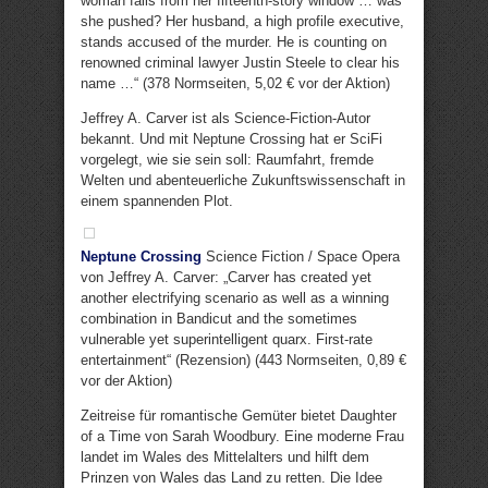
woman falls from her fifteenth-story window … was
she pushed? Her husband, a high profile executive,
stands accused of the murder. He is counting on
renowned criminal lawyer Justin Steele to clear his
name …“ (378 Normseiten, 5,02 € vor der Aktion)
Jeffrey A. Carver ist als Science-Fiction-Autor
bekannt. Und mit Neptune Crossing hat er SciFi
vorgelegt, wie sie sein soll: Raumfahrt, fremde
Welten und abenteuerliche Zukunftswissenschaft in
einem spannenden Plot.
Neptune Crossing
Science Fiction / Space Opera
von Jeffrey A. Carver: „Carver has created yet
another electrifying scenario as well as a winning
combination in Bandicut and the sometimes
vulnerable yet superintelligent quarx. First-rate
entertainment“ (Rezension) (443 Normseiten, 0,89 €
vor der Aktion)
Zeitreise für romantische Gemüter bietet Daughter
of a Time von Sarah Woodbury. Eine moderne Frau
landet im Wales des Mittelalters und hilft dem
Prinzen von Wales das Land zu retten. Die Idee