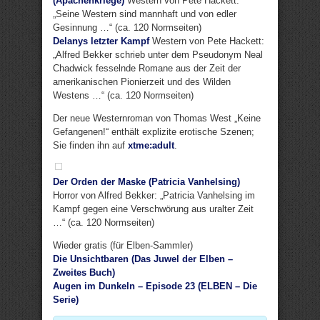
(Apachenkriege)
Western von Pete Hackett:
„Seine Western sind mannhaft und von edler
Gesinnung …“ (ca. 120 Normseiten)
Delanys letzter Kampf
Western von Pete Hackett:
„Alfred Bekker schrieb unter dem Pseudonym Neal
Chadwick fesselnde Romane aus der Zeit der
amerikanischen Pionierzeit und des Wilden
Westens …“ (ca. 120 Normseiten)
Der neue Westernroman von Thomas West „Keine
Gefangenen!“ enthält explizite erotische Szenen;
Sie finden ihn auf
xtme:adult
.
Der Orden der Maske (Patricia Vanhelsing)
Horror von Alfred Bekker: „Patricia Vanhelsing im
Kampf gegen eine Verschwörung aus uralter Zeit
…“ (ca. 120 Normseiten)
Wieder gratis (für Elben-Sammler)
Die Unsichtbaren (Das Juwel der Elben –
Zweites Buch)
Augen im Dunkeln – Episode 23 (ELBEN – Die
Serie)