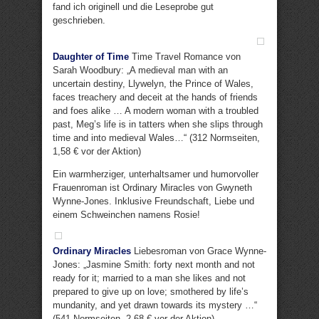
fand ich originell und die Leseprobe gut
geschrieben.
Daughter of Time
Time Travel Romance von
Sarah Woodbury: „A medieval man with an
uncertain destiny, Llywelyn, the Prince of Wales,
faces treachery and deceit at the hands of friends
and foes alike … A modern woman with a troubled
past, Meg’s life is in tatters when she slips through
time and into medieval Wales…“ (312 Normseiten,
1,58 € vor der Aktion)
Ein warmherziger, unterhaltsamer und humorvoller
Frauenroman ist Ordinary Miracles von Gwyneth
Wynne-Jones. Inklusive Freundschaft, Liebe und
einem Schweinchen namens Rosie!
Ordinary Miracles
Liebesroman von Grace Wynne-
Jones: „Jasmine Smith: forty next month and not
ready for it; married to a man she likes and not
prepared to give up on love; smothered by life’s
mundanity, and yet drawn towards its mystery …“
(541 Normseiten, 2,68 € vor der Aktion)