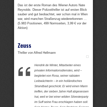
Das ist der erste Roman des Wiener Autors Nate
Reynolds. Dieser Polizeithriller ist auf ersten Blick
sauber und gut beobachtet, wer schon mal in Wien
war, wird manchen Straßenzug wiedererkennen …
(5.983 Positionen, 499 Normseiten, 3,99 € vor der
Aktion)
Zeuss
Thriller von Alfred Hellmann
Hendrik de Winter, Mitarbeiter eines
privaten Informationsdienstes, wird –
begleitet von Rosa, seiner rabiaten
Leibwächterin – in ein holländisches
Strandbad geschickt. Er wird einen Mann
treffen, der sieben Jahre Haft abgesessen
hat, weil er bei einer wilden Silvesterparty
im Suff seine Frau erschlagen haben soll.