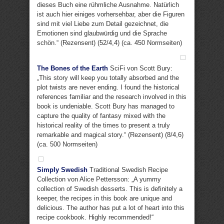
dieses Buch eine rühmliche Ausnahme. Natürlich
ist auch hier einiges vorhersehbar, aber die Figuren
sind mit viel Liebe zum Detail gezeichnet, die
Emotionen sind glaubwürdig und die Sprache
schön.“ (Rezensent) (52/4,4) (ca. 450 Normseiten)
The Bones of the Earth
SciFi von Scott Bury:
„This story will keep you totally absorbed and the
plot twists are never ending. I found the historical
references familiar and the research involved in this
book is undeniable. Scott Bury has managed to
capture the quality of fantasy mixed with the
historical reality of the times to present a truly
remarkable and magical story.“ (Rezensent) (8/4,6)
(ca. 500 Normseiten)
Simply Swedish
Traditional Swedish Recipe
Collection von Alice Pettersson: „A yummy
collection of Swedish desserts. This is definitely a
keeper, the recipes in this book are unique and
delicious. The author has put a lot of heart into this
recipe cookbook. Highly recommended!“