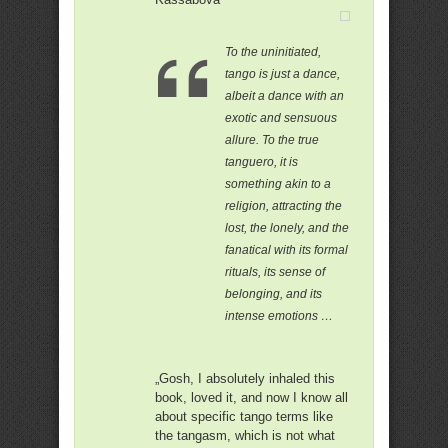
To the uninitiated,
tango is just a dance,
albeit a dance with an
exotic and sensuous
allure. To the true
tanguero, it is
something akin to a
religion, attracting the
lost, the lonely, and the
fanatical with its formal
rituals, its sense of
belonging, and its
intense emotions …
„Gosh, I absolutely inhaled this
book, loved it, and now I know all
about specific tango terms like
the tangasm, which is not what