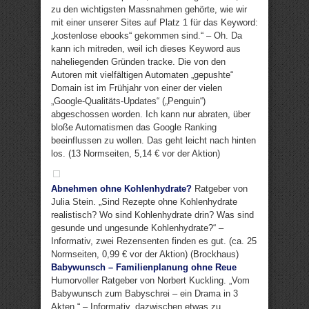
zu den wichtigsten Massnahmen gehörte, wie wir
mit einer unserer Sites auf Platz 1 für das Keyword:
„kostenlose ebooks“ gekommen sind.“ – Oh. Da
kann ich mitreden, weil ich dieses Keyword aus
naheliegenden Gründen tracke. Die von den
Autoren mit vielfältigen Automaten „gepushte“
Domain ist im Frühjahr von einer der vielen
„Google-Qualitäts-Updates“ („Penguin“)
abgeschossen worden. Ich kann nur abraten, über
bloße Automatismen das Google Ranking
beeinflussen zu wollen. Das geht leicht nach hinten
los. (13 Normseiten, 5,14 € vor der Aktion)
Abnehmen ohne Kohlenhydrate?
Ratgeber von
Julia Stein. „Sind Rezepte ohne Kohlenhydrate
realistisch? Wo sind Kohlenhydrate drin? Was sind
gesunde und ungesunde Kohlenhydrate?“ –
Informativ, zwei Rezensenten finden es gut. (ca. 25
Normseiten, 0,99 € vor der Aktion) (Brockhaus)
Babywunsch – Familienplanung ohne Reue
Humorvoller Ratgeber von Norbert Kuckling. „Vom
Babywunsch zum Babyschrei – ein Drama in 3
Akten.“ – Informativ, dazwischen etwas zu