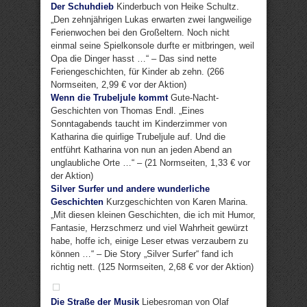
Der Schuhdieb
Kinderbuch von Heike Schultz.
„Den zehnjährigen Lukas erwarten zwei langweilige
Ferienwochen bei den Großeltern. Noch nicht
einmal seine Spielkonsole durfte er mitbringen, weil
Opa die Dinger hasst …“ – Das sind nette
Feriengeschichten, für Kinder ab zehn. (266
Normseiten, 2,99 € vor der Aktion)
Wenn die Trubeljule kommt
Gute-Nacht-
Geschichten von Thomas Endl. „Eines
Sonntagabends taucht im Kinderzimmer von
Katharina die quirlige Trubeljule auf. Und die
entführt Katharina von nun an jeden Abend an
unglaubliche Orte …“ – (21 Normseiten, 1,33 € vor
der Aktion)
Silver Surfer und andere wunderliche
Geschichten
Kurzgeschichten von Karen Marina.
„Mit diesen kleinen Geschichten, die ich mit Humor,
Fantasie, Herzschmerz und viel Wahrheit gewürzt
habe, hoffe ich, einige Leser etwas verzaubern zu
können …“ – Die Story „Silver Surfer“ fand ich
richtig nett. (125 Normseiten, 2,68 € vor der Aktion)
Die Straße der Musik
Liebesroman von Olaf