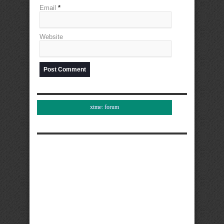
Email
*
Website
xtme: forum