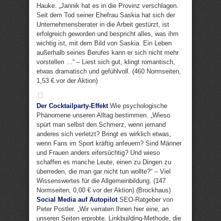
Hauke. „Jannik hat es in die Provinz verschlagen.
Seit dem Tod seiner Ehefrau Saskia hat sich der
Unternehmensberater in die Arbeit gestürzt, ist
erfolgreich geworden und bespricht alles, was ihm
wichtig ist, mit dem Bild von Saskia. Ein Leben
außerhalb seines Berufes kann er sich nicht mehr
vorstellen …“ – Liest sich gut, klingt romantisch,
etwas dramatisch und gefühlvoll. (460 Normseiten,
1,53 € vor der Aktion)
Der Cocktailparty-Effekt
Wie psychologische
Phänomene unseren Alltag bestimmen. „Wieso
spürt man selbst den Schmerz, wenn jemand
anderes sich verletzt? Bringt es wirklich etwas,
wenn Fans im Sport kräftig anfeuern? Sind Männer
und Frauen anders eifersüchtig? Und wieso
schaffen es manche Leute, einen zu Dingen zu
überreden, die man gar nicht tun wollte?“ – Viel
Wissenswertes für die Allgemeinbildung. (147
Normseiten, 0,00 € vor der Aktion) (Brockhaus)
Social Media auf Autopilot
SEO-Ratgeber von
Peter Postler. „Wir verraten Ihnen hier eine, an
unseren Seiten erprobte, Linkbuilding-Methode, die