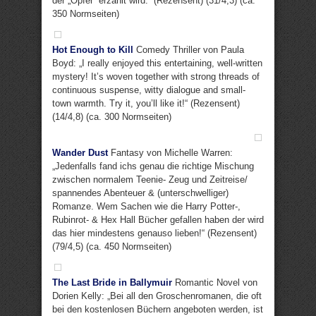
der „Opfer“ erzählt wird.“ (Rezensent) (31/4,3) (ca.
350 Normseiten)
Hot Enough to Kill
Comedy Thriller von Paula
Boyd: „I really enjoyed this entertaining, well-written
mystery! It’s woven together with strong threads of
continuous suspense, witty dialogue and small-
town warmth. Try it, you’ll like it!“ (Rezensent)
(14/4,8) (ca. 300 Normseiten)
Wander Dust
Fantasy von Michelle Warren:
„Jedenfalls fand ichs genau die richtige Mischung
zwischen normalem Teenie- Zeug und Zeitreise/
spannendes Abenteuer & (unterschwelliger)
Romanze. Wem Sachen wie die Harry Potter-,
Rubinrot- & Hex Hall Bücher gefallen haben der wird
das hier mindestens genauso lieben!“ (Rezensent)
(79/4,5) (ca. 450 Normseiten)
The Last Bride in Ballymuir
Romantic Novel von
Dorien Kelly: „Bei all den Groschenromanen, die oft
bei den kostenlosen Büchern angeboten werden, ist