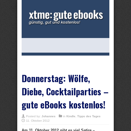
Donnerstag: Wölfe,
Diebe, Cocktailparties –
gute eBooks kostenlos!
Posted by:
Johannes
in
Kindle
,
Tipps des Tages
11. Oktober 2012
Am 11. Oktober 2012 gibt es viel Satire –