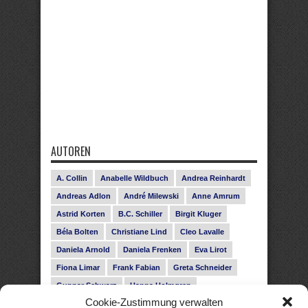
AUTOREN
A. Collin
Anabelle Wildbuch
Andrea Reinhardt
Andreas Adlon
André Milewski
Anne Amrum
Astrid Korten
B.C. Schiller
Birgit Kluger
Béla Bolten
Christiane Lind
Cleo Lavalle
Daniela Arnold
Daniela Frenken
Eva Lirot
Fiona Limar
Frank Fabian
Greta Schneider
Gunnar Schwarz
Hanna Holmgren
Cookie-Zustimmung verwalten
Heike Fröhling
Ina Glahe
Ivo Pala
J. Vellguth