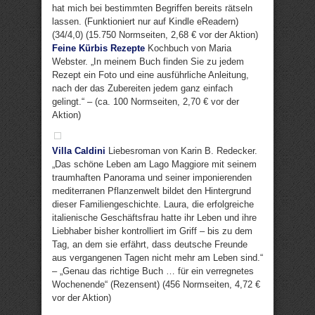
hat mich bei bestimmten Begriffen bereits rätseln
lassen. (Funktioniert nur auf Kindle eReadern)
(34/4,0) (15.750 Normseiten, 2,68 € vor der Aktion)
Feine Kürbis Rezepte
Kochbuch von Maria
Webster. „In meinem Buch finden Sie zu jedem
Rezept ein Foto und eine ausführliche Anleitung,
nach der das Zubereiten jedem ganz einfach
gelingt.“ – (ca. 100 Normseiten, 2,70 € vor der
Aktion)
Villa Caldini
Liebesroman von Karin B. Redecker.
„Das schöne Leben am Lago Maggiore mit seinem
traumhaften Panorama und seiner imponierenden
mediterranen Pflanzenwelt bildet den Hintergrund
dieser Familiengeschichte. Laura, die erfolgreiche
italienische Geschäftsfrau hatte ihr Leben und ihre
Liebhaber bisher kontrolliert im Griff – bis zu dem
Tag, an dem sie erfährt, dass deutsche Freunde
aus vergangenen Tagen nicht mehr am Leben sind.“
– „Genau das richtige Buch … für ein verregnetes
Wochenende“ (Rezensent) (456 Normseiten, 4,72 €
vor der Aktion)