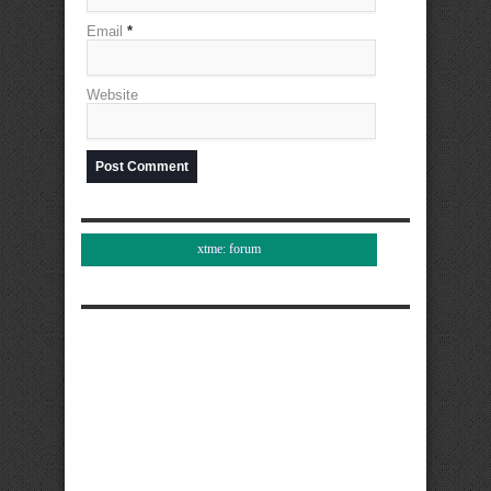
Email
*
Website
xtme: forum