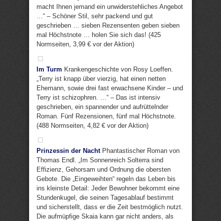
macht Ihnen jemand ein unwiderstehliches Angebot
…“ – Schöner Stil, sehr packend und gut
geschrieben … sieben Rezensenten geben sieben
mal Höchstnote … holen Sie sich das! (425
Normseiten, 3,99 € vor der Aktion)
Im Turm
Krankengeschichte von Rosy Loeffen.
„Terry ist knapp über vierzig, hat einen netten
Ehemann, sowie drei fast erwachsene Kinder – und
Terry ist schizophren. …“ – Das ist intensiv
geschrieben, ein spannender und aufrüttelnder
Roman. Fünf Rezensionen, fünf mal Höchstnote.
(488 Normseiten, 4,82 € vor der Aktion)
Prinzessin der Nacht
Phantastischer Roman von
Thomas Endl. „Im Sonnenreich Solterra sind
Effizienz, Gehorsam und Ordnung die obersten
Gebote. Die „Eingeweihten“ regeln das Leben bis
ins kleinste Detail: Jeder Bewohner bekommt eine
Stundenkugel, die seinen Tagesablauf bestimmt
und sicherstellt, dass er die Zeit bestmöglich nutzt.
Die aufmüpfige Skaia kann gar nicht anders, als