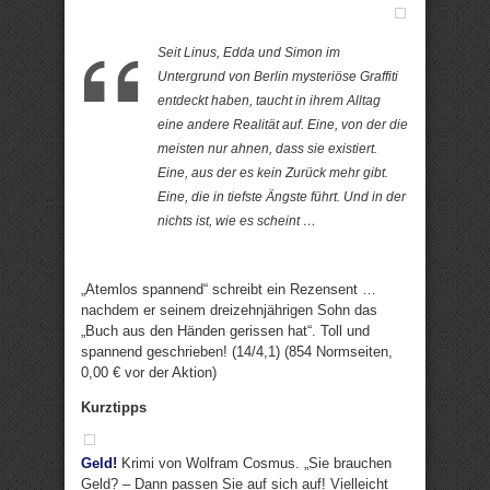
Seit Linus, Edda und Simon im
Untergrund von Berlin mysteriöse Graffiti
entdeckt haben, taucht in ihrem Alltag
eine andere Realität auf. Eine, von der die
meisten nur ahnen, dass sie existiert.
Eine, aus der es kein Zurück mehr gibt.
Eine, die in tiefste Ängste führt. Und in der
nichts ist, wie es scheint …
„Atemlos spannend“ schreibt ein Rezensent …
nachdem er seinem dreizehnjährigen Sohn das
„Buch aus den Händen gerissen hat“. Toll und
spannend geschrieben! (14/4,1) (854 Normseiten,
0,00 € vor der Aktion)
Kurztipps
Geld!
Krimi von Wolfram Cosmus. „Sie brauchen
Geld? – Dann passen Sie auf sich auf! Vielleicht