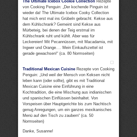
The Ultimate Icebox Cookie Collection
Rezepte
von Cooking Penguin: „Der kochende Pinguin ist
wieder da! The Ultimate Icebox Cooky Collection
hat mich erst mal ins Grübeln gebracht. Kekse aus
dem Kühlschrank? Gemeint sind Kekse aus
Mürbeteig, bei denen der Teig erstmal im
Kühlschrank ruht und kühlt. Aber was für
Leckereien! Mit Pecannüssen, mit Macadamia, mit
Ingwer und Orange…. Mein Einkaufszettel ist
gerade gewachsen!“ (ca. 80 Normseiten)
Traditional Mexican Cuisine
Rezepte von Cooking
Penguin: „Und weil der Mensch von Keksen nicht
leben kann (oder sollte), gibt es mit Traditional
Mexican Cuisine eine Einführung in eine
Kochtradition, die eine Mischung aus indianischen
und spanischen Einflüssen beinhaltet. Von
Vorspeisen über Hauptgerichte bis zum Nachtisch
genug Anregungen, um ein ganzes mexikanisches
Menü auf den Tisch zu zaubern“ (ca. 50
Normseiten)
Danke, Susanne!