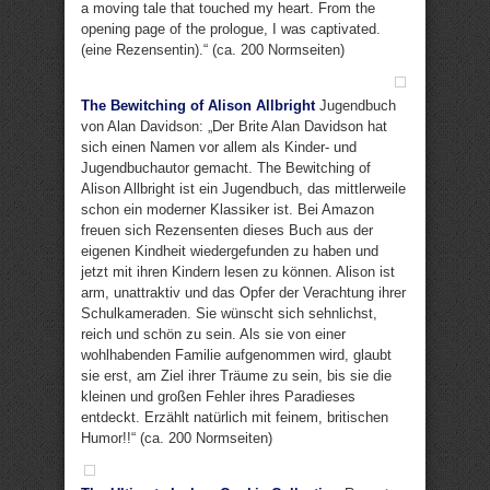
a moving tale that touched my heart. From the
opening page of the prologue, I was captivated.
(eine Rezensentin).“ (ca. 200 Normseiten)
The Bewitching of Alison Allbright
Jugendbuch
von Alan Davidson: „Der Brite Alan Davidson hat
sich einen Namen vor allem als Kinder- und
Jugendbuchautor gemacht. The Bewitching of
Alison Allbright ist ein Jugendbuch, das mittlerweile
schon ein moderner Klassiker ist. Bei Amazon
freuen sich Rezensenten dieses Buch aus der
eigenen Kindheit wiedergefunden zu haben und
jetzt mit ihren Kindern lesen zu können. Alison ist
arm, unattraktiv und das Opfer der Verachtung ihrer
Schulkameraden. Sie wünscht sich sehnlichst,
reich und schön zu sein. Als sie von einer
wohlhabenden Familie aufgenommen wird, glaubt
sie erst, am Ziel ihrer Träume zu sein, bis sie die
kleinen und großen Fehler ihres Paradieses
entdeckt. Erzählt natürlich mit feinem, britischen
Humor!!“ (ca. 200 Normseiten)