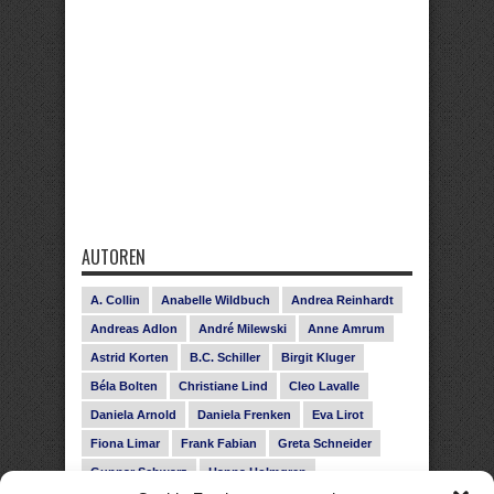
AUTOREN
A. Collin
Anabelle Wildbuch
Andrea Reinhardt
Andreas Adlon
André Milewski
Anne Amrum
Astrid Korten
B.C. Schiller
Birgit Kluger
Béla Bolten
Christiane Lind
Cleo Lavalle
Daniela Arnold
Daniela Frenken
Eva Lirot
Fiona Limar
Frank Fabian
Greta Schneider
Gunnar Schwarz
Hanna Holmgren