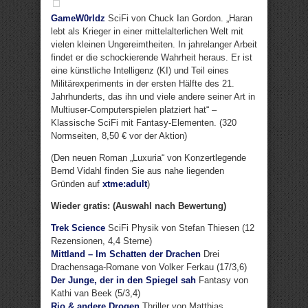
GameW0rldz
SciFi von Chuck Ian Gordon. „Haran
lebt als Krieger in einer mittelalterlichen Welt mit
vielen kleinen Ungereimtheiten. In jahrelanger Arbeit
findet er die schockierende Wahrheit heraus. Er ist
eine künstliche Intelligenz (KI) und Teil eines
Militärexperiments in der ersten Hälfte des 21.
Jahrhunderts, das ihn und viele andere seiner Art in
Multiuser-Computerspielen platziert hat“ –
Klassische SciFi mit Fantasy-Elementen. (320
Normseiten, 8,50 € vor der Aktion)
(Den neuen Roman „Luxuria“ von Konzertlegende
Bernd Vidahl finden Sie aus nahe liegenden
Gründen auf
xtme:adult
)
Wieder gratis: (Auswahl nach Bewertung)
Trek Science
SciFi Physik von Stefan Thiesen (12
Rezensionen, 4,4 Sterne)
Mittland – Im Schatten der Drachen
Drei
Drachensaga-Romane von Volker Ferkau (17/3,6)
Der Junge, der in den Spiegel sah
Fantasy von
Kathi van Beek (5/3,4)
Rio & andere Drogen
Thriller von Matthias