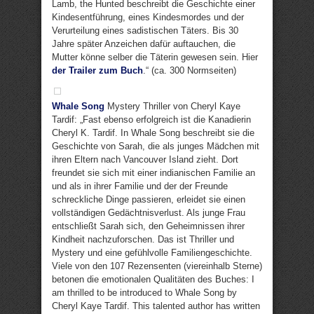
Lamb, the Hunted beschreibt die Geschichte einer
Kindesentführung, eines Kindesmordes und der
Verurteilung eines sadistischen Täters. Bis 30
Jahre später Anzeichen dafür auftauchen, die
Mutter könne selber die Täterin gewesen sein. Hier
der Trailer zum Buch
.“ (ca. 300 Normseiten)
Whale Song
Mystery Thriller von Cheryl Kaye
Tardif: „Fast ebenso erfolgreich ist die Kanadierin
Cheryl K. Tardif. In Whale Song beschreibt sie die
Geschichte von Sarah, die als junges Mädchen mit
ihren Eltern nach Vancouver Island zieht. Dort
freundet sie sich mit einer indianischen Familie an
und als in ihrer Familie und der der Freunde
schreckliche Dinge passieren, erleidet sie einen
vollständigen Gedächtnisverlust. Als junge Frau
entschließt Sarah sich, den Geheimnissen ihrer
Kindheit nachzuforschen. Das ist Thriller und
Mystery und eine gefühlvolle Familiengeschichte.
Viele von den 107 Rezensenten (viereinhalb Sterne)
betonen die emotionalen Qualitäten des Buches: I
am thrilled to be introduced to Whale Song by
Cheryl Kaye Tardif. This talented author has written