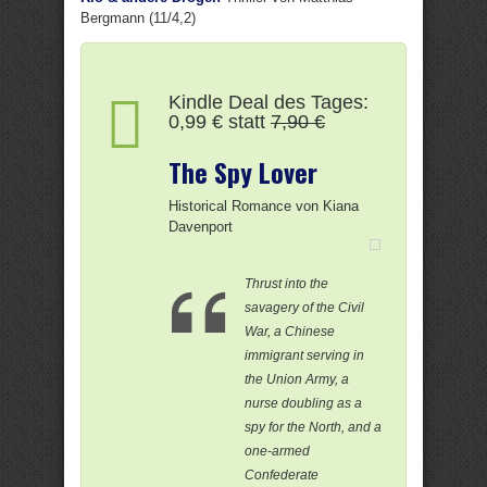
Bergmann (11/4,2)
Kindle Deal des Tages:
0,99 € statt
7,90 €
The Spy Lover
Historical Romance von Kiana
Davenport
Thrust into the
savagery of the Civil
War, a Chinese
immigrant serving in
the Union Army, a
nurse doubling as a
spy for the North, and a
one-armed
Confederate