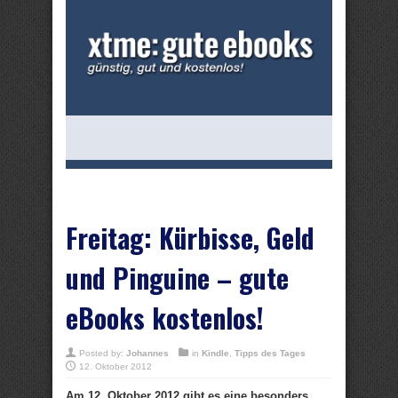
Freitag: Kürbisse, Geld
und Pinguine – gute
eBooks kostenlos!
Posted by:
Johannes
in
Kindle
,
Tipps des Tages
12. Oktober 2012
Am 12. Oktober 2012 gibt es eine besonders