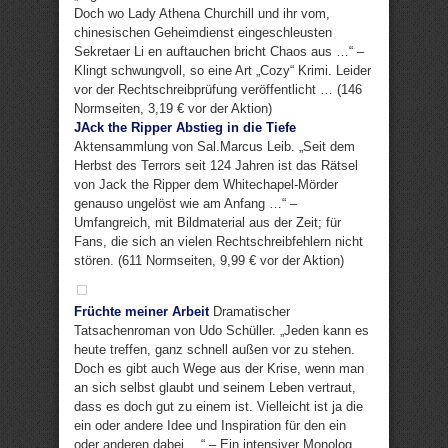
Doch wo Lady Athena Churchill und ihr vom,
chinesischen Geheimdienst eingeschleusten
Sekretaer Li en auftauchen bricht Chaos aus …“ –
Klingt schwungvoll, so eine Art „Cozy“ Krimi. Leider
vor der Rechtschreibprüfung veröffentlicht … (146
Normseiten, 3,19 € vor der Aktion)
JAck the Ripper Abstieg in die Tiefe
Aktensammlung von Sal.Marcus Leib. „Seit dem
Herbst des Terrors seit 124 Jahren ist das Rätsel
von Jack the Ripper dem Whitechapel-Mörder
genauso ungelöst wie am Anfang …“ –
Umfangreich, mit Bildmaterial aus der Zeit; für
Fans, die sich an vielen Rechtschreibfehlern nicht
stören. (611 Normseiten, 9,99 € vor der Aktion)
Früchte meiner Arbeit
Dramatischer
Tatsachenroman von Udo Schüller. „Jeden kann es
heute treffen, ganz schnell außen vor zu stehen.
Doch es gibt auch Wege aus der Krise, wenn man
an sich selbst glaubt und seinem Leben vertraut,
dass es doch gut zu einem ist. Vielleicht ist ja die
ein oder andere Idee und Inspiration für den ein
oder anderen dabei …“ – Ein intensiver Monolog.