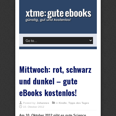
Mittwoch: rot, schwarz
und dunkel – gute
eBooks kostenlos!
Posted by:
Johannes
in
Kindle
,
Tipps des Tages
10. Oktober 2012
Am 10. Oktober 2012 gibt es gute Science