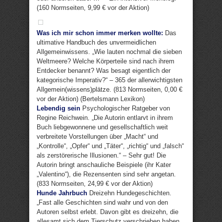
(160 Normseiten, 9,99 € vor der Aktion)
Was ich mir schon immer merken wollte:
Das
ultimative Handbuch des unvermeidlichen
Allgemeinwissens. „Wie lauten nochmal die sieben
Weltmeere? Welche Körperteile sind nach ihrem
Entdecker benannt? Was besagt eigentlich der
kategorische Imperativ?“ – 365 der allerwichtigsten
Allgemein(wissens)plätze. (813 Normseiten, 0,00 €
vor der Aktion) (Bertelsmann Lexikon)
Lebendig sein
Psychologischer Ratgeber von
Regine Reichwein. „Die Autorin entlarvt in ihrem
Buch liebgewonnene und gesellschaftlich weit
verbreitete Vorstellungen über „Macht“ und
„Kontrolle“, „Opfer“ und „Täter“, „richtig“ und „falsch“
als zerstörerische Illusionen.“ – Sehr gut! Die
Autorin bringt anschauliche Beispiele (ihr Kater
„Valentino“), die Rezensenten sind sehr angetan.
(833 Normseiten, 24,99 € vor der Aktion)
Hunde Jahrbuch
Dreizehn Hundegeschichten.
„Fast alle Geschichten sind wahr und von den
Autoren selbst erlebt. Davon gibt es dreizehn, die
allesamt sich dem Tierschutz verschrieben haben