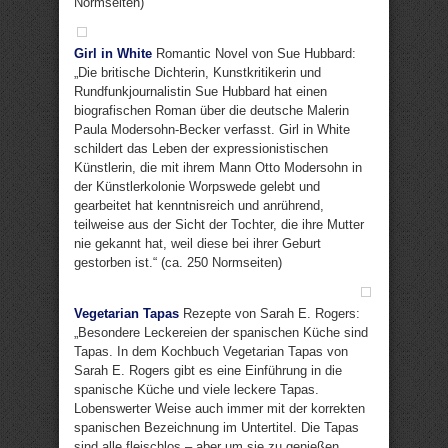
Normseiten)
Girl in White
Romantic Novel von Sue Hubbard:
„Die britische Dichterin, Kunstkritikerin und
Rundfunkjournalistin Sue Hubbard hat einen
biografischen Roman über die deutsche Malerin
Paula Modersohn-Becker verfasst. Girl in White
schildert das Leben der expressionistischen
Künstlerin, die mit ihrem Mann Otto Modersohn in
der Künstlerkolonie Worpswede gelebt und
gearbeitet hat kenntnisreich und anrührend,
teilweise aus der Sicht der Tochter, die ihre Mutter
nie gekannt hat, weil diese bei ihrer Geburt
gestorben ist.“ (ca. 250 Normseiten)
Vegetarian Tapas
Rezepte von Sarah E. Rogers:
„Besondere Leckereien der spanischen Küche sind
Tapas. In dem Kochbuch Vegetarian Tapas von
Sarah E. Rogers gibt es eine Einführung in die
spanische Küche und viele leckere Tapas.
Lobenswerter Weise auch immer mit der korrekten
spanischen Bezeichnung im Untertitel. Die Tapas
sind alle fleischlos – aber um sie zu genießen,