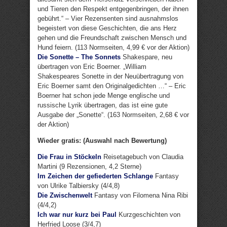
und Tieren den Respekt entgegenbringen, der ihnen
gebührt.“ – Vier Rezensenten sind ausnahmslos
begeistert von diese Geschichten, die ans Herz
gehen und die Freundschaft zwischen Mensch und
Hund feiern. (113 Normseiten, 4,99 € vor der Aktion)
Die Sonette – The Sonnets
Shakespare, neu
übertragen von Eric Boerner. „William
Shakespeares Sonette in der Neuübertragung von
Eric Boerner samt den Originalgedichten …“ – Eric
Boerner hat schon jede Menge englische und
russische Lyrik übertragen, das ist eine gute
Ausgabe der „Sonette“. (163 Normseiten, 2,68 € vor
der Aktion)
Wieder gratis: (Auswahl nach Bewertung)
Die Frau in Stöckeln
Reisetagebuch von Claudia
Martini (9 Rezensionen, 4,2 Sterne)
Im Zeichen der gefiederten Schlange
Fantasy
von Ulrike Talbiersky (4/4,8)
Die Zwischenwelt
Fantasy von Filomena Nina Ribi
(4/4,2)
Ich war nur kurz bei Paul
Kurzgeschichten von
Herfried Loose (3/4,7)