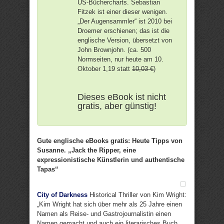
US-Büchercharts. Sebastian
Fitzek ist einer dieser wenigen.
„Der Augensammler“ ist 2010 bei
Droemer erschienen; das ist die
englische Version, übersetzt von
John Brownjohn. (ca. 500
Normseiten, nur heute am 10.
Oktober 1,19 statt
10,03 €
)
Dieses eBook ist nicht
gratis, aber günstig!
Gute englische eBooks gratis: Heute Tipps von
Susanne. „Jack the Ripper, eine
expressionistische Künstlerin und authentische
Tapas“
City of Darkness
Historical Thriller von Kim Wright:
„Kim Wright hat sich über mehr als 25 Jahre einen
Namen als Reise- und Gastrojournalistin einen
Namen gemacht und auch ein literarisches Buch