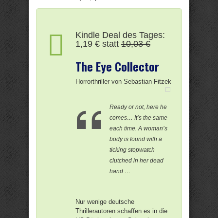
Kindle Deal des Tages:
1,19 € statt
10,03 €
The Eye Collector
Horrorthriller von Sebastian Fitzek
Ready or not, here he
comes… It’s the same
each time. A woman’s
body is found with a
ticking stopwatch
clutched in her dead
hand …
Nur wenige deutsche
Thrillerautoren schaffen es in die