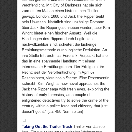
veröffentlicht. Mit City of Darkness hat sie sich
zum ersten Mal an einen historischen Thriller
gewagt. London, 1888 und Jack the Ripper treibt
sein Unwesen. Natürlich sind unzählige Romane
über Jack the Ripper geschrieben worden, aber Kim
Wright bietet einen frischen Ansatz. Weil die
Handlungen des Rippers durch Logik nicht
nachvollziehbar sind, scheitert die bisherige
Ermittlungsmethode durch logische Deduktion. An
ihre Stelle tritt erstmals Forensik. Verpackt hat sie
das in eine spannende Handlung mit einem
interessante Ermittlungsteam. Der Erfolg gibt ihr
Recht: seit der Veröffentlichung im April 67
Rezensionen, viereinhalb Sterne. Eine Rezensentin
schreibt: Kim Wright’s new novel approaches the
Jack the Ripper saga with fresh eyes, exploring the
history of early forensics, as a couple of
enlightened detectives try to solve the crime of the
century within a police force and citizenry that just
doesn’t get it.“ (ca. 450 Normseiten)
Taking Out the Trailer Trash
Thriller von Janice