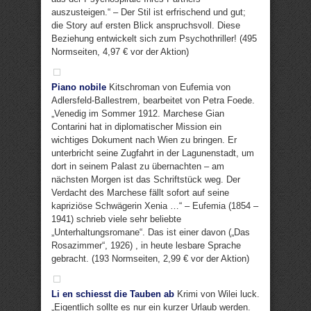
auszusteigen.“ – Der Stil ist erfrischend und gut;
die Story auf ersten Blick anspruchsvoll. Diese
Beziehung entwickelt sich zum Psychothriller! (495
Normseiten, 4,97 € vor der Aktion)
Piano nobile
Kitschroman von Eufemia von
Adlersfeld-Ballestrem, bearbeitet von Petra Foede.
„Venedig im Sommer 1912. Marchese Gian
Contarini hat in diplomatischer Mission ein
wichtiges Dokument nach Wien zu bringen. Er
unterbricht seine Zugfahrt in der Lagunenstadt, um
dort in seinem Palast zu übernachten – am
nächsten Morgen ist das Schriftstück weg. Der
Verdacht des Marchese fällt sofort auf seine
kapriziöse Schwägerin Xenia …“ – Eufemia (1854 –
1941) schrieb viele sehr beliebte
„Unterhaltungsromane“. Das ist einer davon („Das
Rosazimmer“, 1926) , in heute lesbare Sprache
gebracht. (193 Normseiten, 2,99 € vor der Aktion)
Li en schiesst die Tauben ab
Krimi von Wilei luck.
„Eigentlich sollte es nur ein kurzer Urlaub werden.