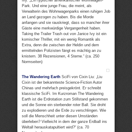
Ivy: „Ein typischer amerikanischer Wohnwagen-
Park. Und eine junge Frau, die meint, als
Verwalterin des Wohnwagenparks einen ruhigen Job
an Land gezogen zu haben. Bis die Morde
anfangen und sie rauskriegt, dass so mancher ihrer
Gäste eine merkwürdige Vergangenheit haben.
Taking the Trailer Trash out von Janice Ivy ist ein
komischer Thriller, mit ein wenig Romantik als
Extra, denn die zwischen der Heldin und dem
ermittelnden Polizisten fängt es mächtig an zu
knistern. 38 Rezensionen, 4 Sterne.“ (ca. 250
Normseiten)
The Wandering Earth
SciFi von Cixin Liu: „Liu
Cixin ist der bekannteste Science-Fiction Autor
Chinas und mehrfach preisgekrönt. Er schreibt
klassische SciFi. Im Kurzroman The Wandering
Earth ist die Erdrotation zum Stillstand gekommen
und die Sonne ein sterbender roter Ball. Sie droht
zu explodieren und die Erde zu verschlingen. Wie
soll die Menschheit unter diesen Umständen
überleben? Vielleicht in dem der ganze Erdball ins
Weltall herauskatapultiert wird?“ (ca. 70