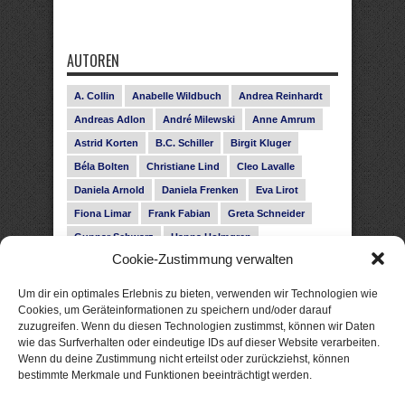
AUTOREN
A. Collin
Anabelle Wildbuch
Andrea Reinhardt
Andreas Adlon
André Milewski
Anne Amrum
Astrid Korten
B.C. Schiller
Birgit Kluger
Béla Bolten
Christiane Lind
Cleo Lavalle
Daniela Arnold
Daniela Frenken
Eva Lirot
Fiona Limar
Frank Fabian
Greta Schneider
Gunnar Schwarz
Hanna Holmgren
Cookie-Zustimmung verwalten
Heike Fröhling
Ina Glahe
Ivo Pala
J. Vellguth
Josefine Weiss
Karolyn Ciseau
Leander Rose
Um dir ein optimales Erlebnis zu bieten, verwenden wir Technologien wie
Leonie Haubrich
Lilly Labord
Livia Pipes
Cookies, um Geräteinformationen zu speichern und/oder darauf
zuzugreifen. Wenn du diesen Technologien zustimmst, können wir Daten
Malin Blunk
Marcus Hünnebeck
Martin Krist
wie das Surfverhalten oder eindeutige IDs auf dieser Website verarbeiten.
Melisa Schwermer
Nele Bruun
Nika Lubitsch
Wenn du deine Zustimmung nicht erteilst oder zurückziehst, können
bestimmte Merkmale und Funktionen beeinträchtigt werden.
Noah Fitz
Nora Amelie
René Junge
Rose Snow
Roxann Hill
Sigrid Konopatzki