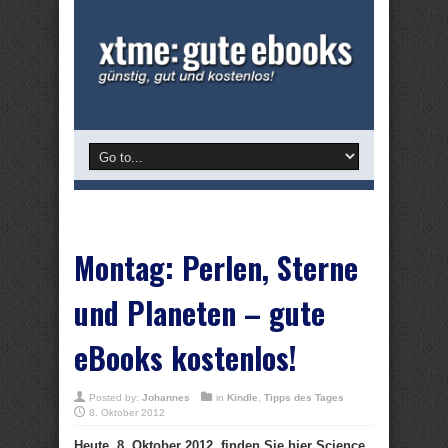
Montag: Perlen, Sterne
und Planeten – gute
eBooks kostenlos!
Posted by:
Johannes
in
Kindle
,
Tipps des Tages
8. Oktober 2012
Heute, 8. Oktober 2012, finden Sie hier Science