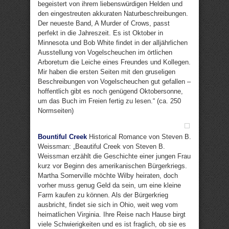
begeistert von ihrem liebenswürdigen Helden und
den eingestreuten akkuraten Naturbeschreibungen.
Der neueste Band, A Murder of Crows, passt
perfekt in die Jahreszeit. Es ist Oktober in
Minnesota und Bob White findet in der alljährlichen
Ausstellung von Vogelscheuchen im örtlichen
Arboretum die Leiche eines Freundes und Kollegen.
Mir haben die ersten Seiten mit den gruseligen
Beschreibungen von Vogelscheuchen gut gefallen –
hoffentlich gibt es noch genügend Oktobersonne,
um das Buch im Freien fertig zu lesen.“ (ca. 250
Normseiten)
Bountiful Creek
Historical Romance von Steven B.
Weissman: „Beautiful Creek von Steven B.
Weissman erzählt die Geschichte einer jungen Frau
kurz vor Beginn des amerikanischen Bürgerkriegs.
Martha Somerville möchte Wilby heiraten, doch
vorher muss genug Geld da sein, um eine kleine
Farm kaufen zu können. Als der Bürgerkrieg
ausbricht, findet sie sich in Ohio, weit weg vom
heimatlichen Virginia. Ihre Reise nach Hause birgt
viele Schwierigkeiten und es ist fraglich, ob sie es