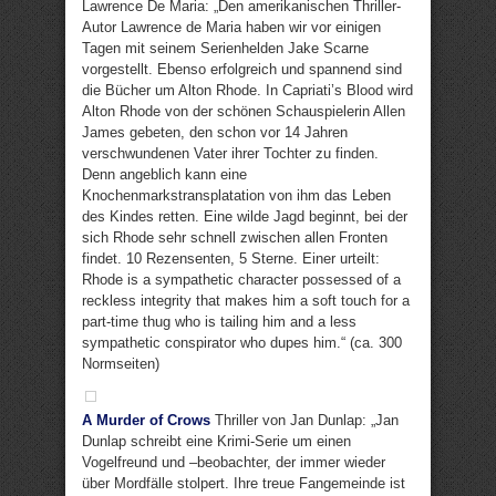
Lawrence De Maria: „Den amerikanischen Thriller-
Autor Lawrence de Maria haben wir vor einigen
Tagen mit seinem Serienhelden Jake Scarne
vorgestellt. Ebenso erfolgreich und spannend sind
die Bücher um Alton Rhode. In Capriati’s Blood wird
Alton Rhode von der schönen Schauspielerin Allen
James gebeten, den schon vor 14 Jahren
verschwundenen Vater ihrer Tochter zu finden.
Denn angeblich kann eine
Knochenmarkstransplatation von ihm das Leben
des Kindes retten. Eine wilde Jagd beginnt, bei der
sich Rhode sehr schnell zwischen allen Fronten
findet. 10 Rezensenten, 5 Sterne. Einer urteilt:
Rhode is a sympathetic character possessed of a
reckless integrity that makes him a soft touch for a
part-time thug who is tailing him and a less
sympathetic conspirator who dupes him.“ (ca. 300
Normseiten)
A Murder of Crows
Thriller von Jan Dunlap: „Jan
Dunlap schreibt eine Krimi-Serie um einen
Vogelfreund und –beobachter, der immer wieder
über Mordfälle stolpert. Ihre treue Fangemeinde ist