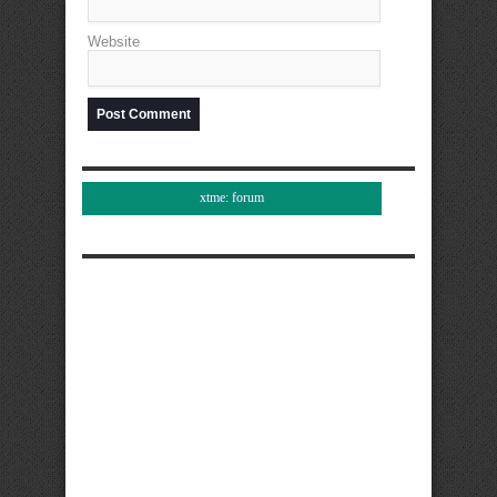
Website
xtme: forum