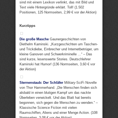
sind mit einem Lexikon verlinkt, das mit Bild und
Text viele Hintergründe erklärt. Toll! (1.502
Positionen, 125 Normseiten, 2,99 € vor der Aktion)
Kurztipps
Die große Masche
Gaunergeschichten von
Diethelm Kaminski. „Kurzgeschichten um Taschen-
und Trickdiebe, Einbrecher und Internetbetrüger, um
kleine Ganoven und Schwerkriminelle …“ – Das
sind kurze, lesenswerte Stories. Deutschlehrer
Kaminski hat Humor! (136 Normseiten, 3,60 € vor
der Aktion)
Sternenstaub: Der Schläfer
Military-SciFi Novelle
von Thor Hammerhand. „Die Menschen finden sich
alsbald in einen blutigen Kampf um das nackte
Überleben verwickelt. Und das Blatt hat bereits
begonnen, sich gegen die Menschen zu wenden.“ –
Klassische Science Fiction mit vielen
Raumschiffen, Aliens und einer Menge Action. (108
Normseiten, 3,08 € vor der Aktion)