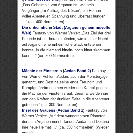
„Das Geheimnis von Arganon ist, wie sein
Vorgänger „Im Auftrag des Bösen“, ein Roman
voller Abenteuer, Spannung und Überraschungen
…“ (ca. 400 Normseiten)
Die unheimliche Stadt (Arganon geheimnisvolle
Welt)
Fantasy von Werner Vehler: „Das Ziel der drei
Freunde ist es, herauszufinden, wie in einer Nacht
auf Arganon eine unheimliche Stadt entstehen
konnte, in die niemand hinein- noch hinauskommen
kann …“ (ca. 300 Normseiten)
Mächte der Finsternis (Aedan Band 2)
Fantasy
von Werner Vehler: „Aedan, auch der Monsterjäger
genannt, und Destina seine enge Freundin und
Kampfgefährtin nehmen wieder den Kampf gegen
die Mächte der Finsternis auf. Diesmal werden sie
von den Kräften der dunklen Seite in die Abenteuer
getrieben.“ (ca. 300 Normseiten)
Insel des Grauens (Aedan Band 1)
Fantasy von
Werner Vehler: „Auf dem wundersamen Planeten,
der sich Arganon nennt, fanden Aedan und Destina
ihre neue Heimat …“ (ca. 350 Normseiten) (Wieder
gratis)