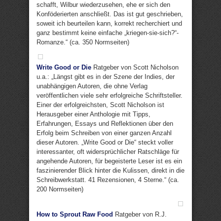
schafft, Wilbur wiederzusehen, ehe er sich den
Konföderierten anschließt. Das ist gut geschrieben,
soweit ich beurteilen kann, korrekt recherchiert und
ganz bestimmt keine einfache „kriegen-sie-sich?“-
Romanze.“ (ca. 350 Normseiten)
Write Good or Die
Ratgeber von Scott Nicholson
u.a.: „Längst gibt es in der Szene der Indies, der
unabhängigen Autoren, die ohne Verlag
veröffentlichen viele sehr erfolgreiche Schriftsteller.
Einer der erfolgreichsten, Scott Nicholson ist
Herausgeber einer Anthologie mit Tipps,
Erfahrungen, Essays und Reflektionen über den
Erfolg beim Schreiben von einer ganzen Anzahl
dieser Autoren. „Write Good or Die“ steckt voller
interessanter, oft widersprüchlicher Ratschläge für
angehende Autoren, für begeisterte Leser ist es ein
faszinierender Blick hinter die Kulissen, direkt in die
Schreibwerkstatt. 41 Rezensionen, 4 Sterne.“ (ca.
200 Normseiten)
How to Sprout Raw Food
Ratgeber von R.J.