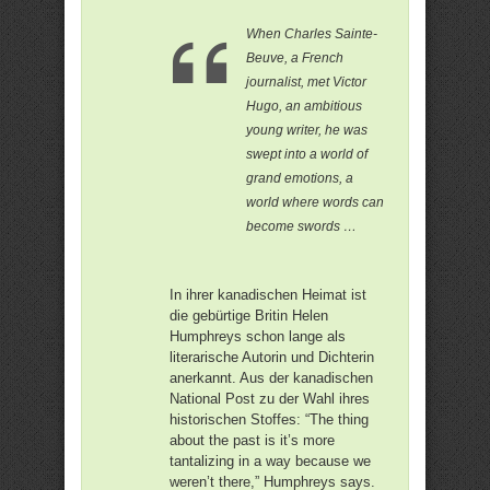
When Charles Sainte-
Beuve, a French
journalist, met Victor
Hugo, an ambitious
young writer, he was
swept into a world of
grand emotions, a
world where words can
become swords …
In ihrer kanadischen Heimat ist
die gebürtige Britin Helen
Humphreys schon lange als
literarische Autorin und Dichterin
anerkannt. Aus der kanadischen
National Post zu der Wahl ihres
historischen Stoffes: “The thing
about the past is it’s more
tantalizing in a way because we
weren’t there,” Humphreys says.