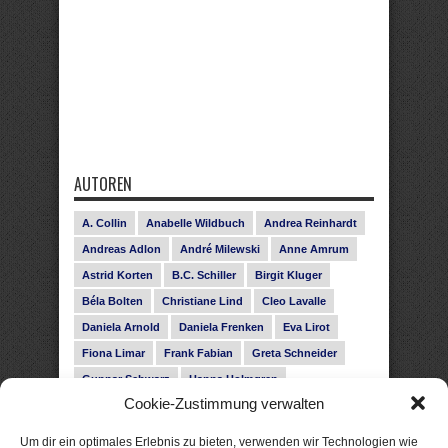
AUTOREN
A. Collin
Anabelle Wildbuch
Andrea Reinhardt
Andreas Adlon
André Milewski
Anne Amrum
Astrid Korten
B.C. Schiller
Birgit Kluger
Béla Bolten
Christiane Lind
Cleo Lavalle
Daniela Arnold
Daniela Frenken
Eva Lirot
Fiona Limar
Frank Fabian
Greta Schneider
Gunnar Schwarz
Hanna Holmgren
Cookie-Zustimmung verwalten
Heike Fröhling
Ina Glahe
Ivo Pala
J. Vellguth
Josefine Weiss
Karolyn Ciseau
Leander Rose
Um dir ein optimales Erlebnis zu bieten, verwenden wir Technologien wie