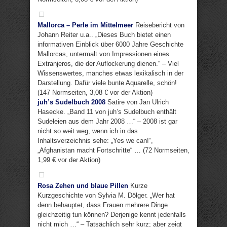
Mallorca – Perle im Mittelmeer
Reisebericht von
Johann Reiter u.a.. „Dieses Buch bietet einen
informativen Einblick über 6000 Jahre Geschichte
Mallorcas, untermalt von Impressionen eines
Extranjeros, die der Auflockerung dienen.“ – Viel
Wissenswertes, manches etwas lexikalisch in der
Darstellung. Dafür viele bunte Aquarelle, schön!
(147 Normseiten, 3,08 € vor der Aktion)
juh’s Sudelbuch 2008
Satire von Jan Ulrich
Hasecke. „Band 11 von juh’s Sudelbuch enthält
Sudeleien aus dem Jahr 2008 …“ – 2008 ist gar
nicht so weit weg, wenn ich in das
Inhaltsverzeichnis sehe: „Yes we can!“,
„Afghanistan macht Fortschritte“ … (72 Normseiten,
1,99 € vor der Aktion)
Rosa Zehen und blaue Pillen
Kurze
Kurzgeschichte von Sylvia M. Dölger. „Wer hat
denn behauptet, dass Frauen mehrere Dinge
gleichzeitig tun können? Derjenige kennt jedenfalls
nicht mich …“ – Tatsächlich sehr kurz; aber zeigt