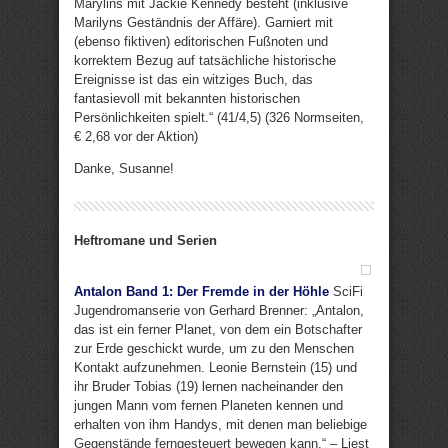
Marylins mit Jackie Kennedy besteht (inklusive
Marilyns Geständnis der Affäre). Garniert mit
(ebenso fiktiven) editorischen Fußnoten und
korrektem Bezug auf tatsächliche historische
Ereignisse ist das ein witziges Buch, das
fantasievoll mit bekannten historischen
Persönlichkeiten spielt.“ (41/4,5) (326 Normseiten,
€ 2,68 vor der Aktion)
Danke, Susanne!
Heftromane und Serien
Antalon Band 1: Der Fremde in der Höhle
SciFi
Jugendromanserie von Gerhard Brenner: „Antalon,
das ist ein ferner Planet, von dem ein Botschafter
zur Erde geschickt wurde, um zu den Menschen
Kontakt aufzunehmen. Leonie Bernstein (15) und
ihr Bruder Tobias (19) lernen nacheinander den
jungen Mann vom fernen Planeten kennen und
erhalten von ihm Handys, mit denen man beliebige
Gegenstände ferngesteuert bewegen kann.“ – Liest