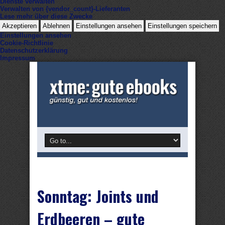
Dienste verwalten
Verwalten von {vendor_count}-Lieferanten
Lese mehr über diese Zwecke
Akzeptieren
Ablehnen
Einstellungen ansehen
Einstellungen speichern
Einstellungen ansehen
Cookie-Richtlinie
Datenschutzerklärung
Impressum
Sonntag: Joints und
Erdbeeren – gute