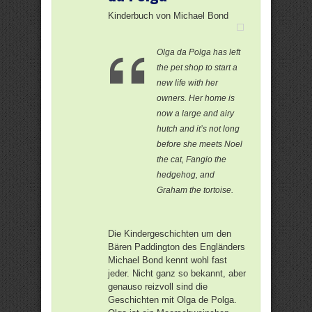
Kinderbuch von Michael Bond
Olga da Polga has left
the pet shop to start a
new life with her
owners. Her home is
now a large and airy
hutch and it’s not long
before she meets Noel
the cat, Fangio the
hedgehog, and
Graham the tortoise.
Die Kindergeschichten um den
Bären Paddington des Engländers
Michael Bond kennt wohl fast
jeder. Nicht ganz so bekannt, aber
genauso reizvoll sind die
Geschichten mit Olga de Polga.