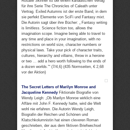
Rosalie Skinner ist bei einem kanadischen Verlag
für ihre Serie The Chronicles of Caleath unter
Vertrag. Exiled Autumns ist der erste Band, in dem
sie perfekt Elemente von SciFi und Fantasy mixt.
Die Autorin sagt über ihre Bücher: „ Fantasy writing
is limitless. Science fiction too, allows the
imagination scope. Imagine being able to travel to
any time and place in your imagination, with no
restrictions on world size, character numbers or
physical laws. Take your pick of character traits,
cultures, hierarchy and villains, throw in a heroine
or two … add a hero worth following to the ends of
a dozen worlds.”“ (7/4,6) (435 Normseiten, € 2,68
vor der Aktion)
The Secret Letters of Marilyn Monroe and
Jacqueline Kennedy
Fiktionale Biografie von
Wendy Leigh: „Ob Marilyn Monroe wirklich eine
Affäre mit John F. Kennedy hatte, wird die Welt
wohl nie erfahren. Die Autorin Wendy Leigh,
Biografin der Reichen und Schönen und
Klatschkolumnistin hat einen cleveren Roman
geschrieben, der aus dem fiktiven Briefwechsel