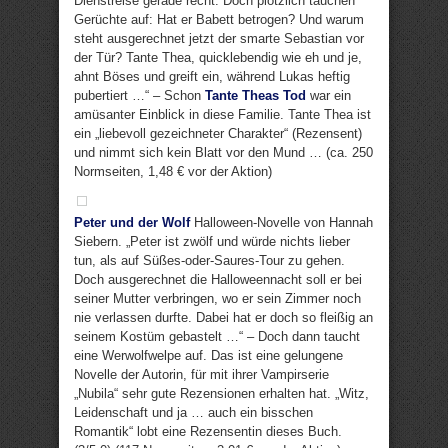
Dienstreise gerade recht. Doch plötzlich tauchen
Gerüchte auf: Hat er Babett betrogen? Und warum
steht ausgerechnet jetzt der smarte Sebastian vor
der Tür? Tante Thea, quicklebendig wie eh und je,
ahnt Böses und greift ein, während Lukas heftig
pubertiert …“ – Schon
Tante Theas Tod
war ein
amüsanter Einblick in diese Familie. Tante Thea ist
ein „liebevoll gezeichneter Charakter“ (Rezensent)
und nimmt sich kein Blatt vor den Mund … (ca. 250
Normseiten, 1,48 € vor der Aktion)
Peter und der Wolf
Halloween-Novelle von Hannah
Siebern. „Peter ist zwölf und würde nichts lieber
tun, als auf Süßes-oder-Saures-Tour zu gehen.
Doch ausgerechnet die Halloweennacht soll er bei
seiner Mutter verbringen, wo er sein Zimmer noch
nie verlassen durfte. Dabei hat er doch so fleißig an
seinem Kostüm gebastelt …“ – Doch dann taucht
eine Werwolfwelpe auf. Das ist eine gelungene
Novelle der Autorin, für mit ihrer Vampirserie
„Nubila“ sehr gute Rezensionen erhalten hat. „Witz,
Leidenschaft und ja … auch ein bisschen
Romantik“ lobt eine Rezensentin dieses Buch.