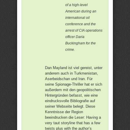
of a high-level
American during an
international oil
conference and the
arrest of CIA operations
officer Daria
Buckingham for the
crime.
Dan Mayland ist viel gereist, unter
anderem auch in Turkmenistan,
Aserbeidschan und Iran. Für
seine Spionage-Thriller hat er sich
außerdem mit den geopolitischen
Hintergründen befasst, wie eine
eindrucksvolle Bibliografie auf
seiner Webseite belegt. Diese
Kenntnisse der Region
beeindrucken die Leser: Having a
very taut storyline that has a few
twists plus with the author’s