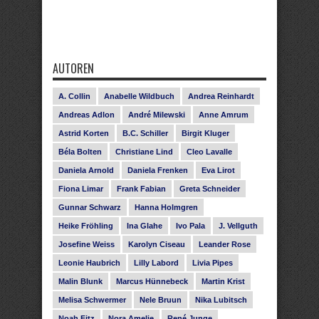
AUTOREN
A. Collin
Anabelle Wildbuch
Andrea Reinhardt
Andreas Adlon
André Milewski
Anne Amrum
Astrid Korten
B.C. Schiller
Birgit Kluger
Béla Bolten
Christiane Lind
Cleo Lavalle
Daniela Arnold
Daniela Frenken
Eva Lirot
Fiona Limar
Frank Fabian
Greta Schneider
Gunnar Schwarz
Hanna Holmgren
Heike Fröhling
Ina Glahe
Ivo Pala
J. Vellguth
Josefine Weiss
Karolyn Ciseau
Leander Rose
Leonie Haubrich
Lilly Labord
Livia Pipes
Malin Blunk
Marcus Hünnebeck
Martin Krist
Melisa Schwermer
Nele Bruun
Nika Lubitsch
Noah Fitz
Nora Amelie
René Junge