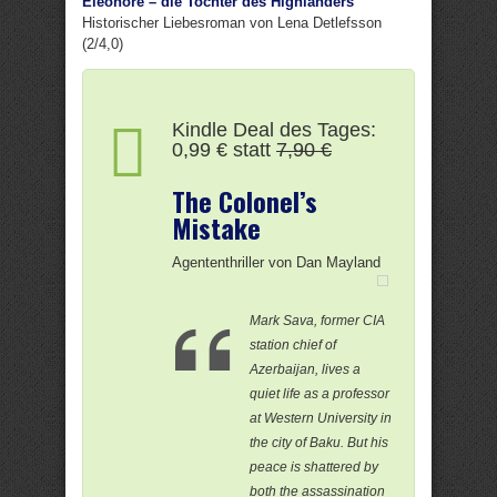
Eleonore – die Tochter des Highlanders
Historischer Liebesroman von Lena Detlefsson
(2/4,0)
Kindle Deal des Tages:
0,99 € statt
7,90 €
The Colonel’s
Mistake
Agententhriller von Dan Mayland
Mark Sava, former CIA
station chief of
Azerbaijan, lives a
quiet life as a professor
at Western University in
the city of Baku. But his
peace is shattered by
both the assassination