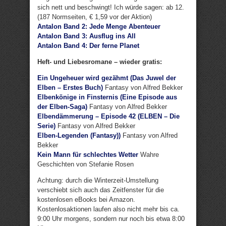
sich nett und beschwingt! Ich würde sagen: ab 12.
(187 Normseiten, € 1,59 vor der Aktion)
Antalon Band 2: Jede Menge Abenteuer
Antalon Band 3: Ausflug ins All
Antalon Band 4: Der ferne Planet
Heft- und Liebesromane – wieder gratis:
Ein Ungeheuer wird gezähmt (Das Juwel der
Elben – Erstes Buch)
Fantasy von Alfred Bekker
Elbenkönige in Finsternis (Eine Episode aus
der Elben-Saga)
Fantasy von Alfred Bekker
Elbendämmerung – Episode 42 (ELBEN – Die
Serie)
Fantasy von Alfred Bekker
Elben-Legenden (Fantasy))
Fantasy von Alfred
Bekker
Kein Mann für schlechtes Wetter
Wahre
Geschichten von Stefanie Rosen
Achtung: durch die Winterzeit-Umstellung
verschiebt sich auch das Zeitfenster für die
kostenlosen eBooks bei Amazon.
Kostenlosaktionen laufen also nicht mehr bis ca.
9:00 Uhr morgens, sondern nur noch bis etwa 8:00