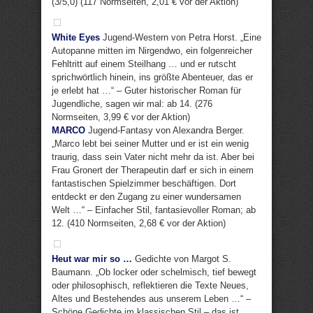
(3/5,0) (117 Normseiten, 2,01 € vor der Aktion)
White Eyes
Jugend-Western von Petra Horst. „Eine
Autopanne mitten im Nirgendwo, ein folgenreicher
Fehltritt auf einem Steilhang … und er rutscht
sprichwörtlich hinein, ins größte Abenteuer, das er
je erlebt hat …“ – Guter historischer Roman für
Jugendliche, sagen wir mal: ab 14. (276
Normseiten, 3,99 € vor der Aktion)
MARCO
Jugend-Fantasy von Alexandra Berger.
„Marco lebt bei seiner Mutter und er ist ein wenig
traurig, dass sein Vater nicht mehr da ist. Aber bei
Frau Gronert der Therapeutin darf er sich in einem
fantastischen Spielzimmer beschäftigen. Dort
entdeckt er den Zugang zu einer wundersamen
Welt …“ – Einfacher Stil, fantasievoller Roman; ab
12. (410 Normseiten, 2,68 € vor der Aktion)
Heut war mir so …
Gedichte von Margot S.
Baumann. „Ob locker oder schelmisch, tief bewegt
oder philosophisch, reflektieren die Texte Neues,
Altes und Bestehendes aus unserem Leben …“ –
Schöne Gedichte im klassischen Stil – das ist