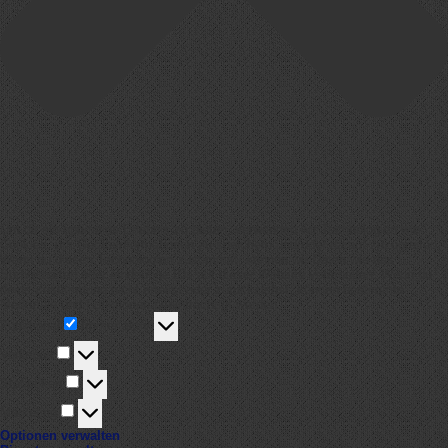
Um dir ein optimales Erlebnis zu bieten, verwenden wir Technologien wie
Cookies, um Geräteinformationen zu speichern und/oder darauf zuzugreifen.
Wenn du diesen Technologien zustimmst, können wir Daten wie das
Surfverhalten oder eindeutige IDs auf dieser Website verarbeiten. Wenn du
deine Zustimmung nicht erteilst oder zurückziehst, können bestimmte
Merkmale und Funktionen beeinträchtigt werden.
Funktional
Funktional
Immer aktiv
Vorlieben
Vorlieben
Statistiken
Statistiken
Marketing
Marketing
Optionen verwalten