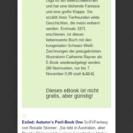
Olga ist ein Meerschweinchen
und hat eine blühende Fantasie
und eine große Klappe. Sie
erzählt ihren Tierfreunden wilde
Geschichten, die meist entlarvt
werden. Erstmals 1971
erschienen, ist dieses
liebenswerte Buch mit den
kongenialen Schwarz-Weiß-
Zeichnungen der preisgekrönten
Illustratorin Catherine Rayner als
E-Book wiederaufgelegt worden.
(96 Normseiten, nur bis 7.
November 0,99 statt
6,32 €
)
Dieses eBook ist nicht
gratis, aber günstig!
Exiled: Autumn’s Peril-Book One
SciFi/Fantasy
von Rosalie Skinner: „Sie lebt in Australien, aber