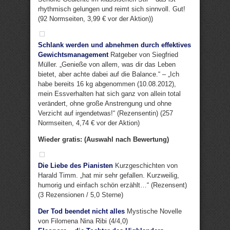
rhythmisch gelungen und reimt sich sinnvoll. Gut!
(92 Normseiten, 3,99 € vor der Aktion))
Schlank werden und abnehmen durch effektives
Gewichtsmanagement
Ratgeber von Siegfried
Müller. „Genieße von allem, was dir das Leben
bietet, aber achte dabei auf die Balance.“ – „Ich
habe bereits 16 kg abgenommen (10.08.2012),
mein Essverhalten hat sich ganz von allein total
verändert, ohne große Anstrengung und ohne
Verzicht auf irgendetwas!“ (Rezensentin) (257
Normseiten, 4,74 € vor der Aktion)
Wieder gratis: (Auswahl nach Bewertung)
Die Liebe des Pianisten
Kurzgeschichten von
Harald Timm. „hat mir sehr gefallen. Kurzweilig,
humorig und einfach schön erzählt…“ (Rezensent)
(3 Rezensionen / 5,0 Sterne)
Der Tod beendet nicht alles
Mystische Novelle
von Filomena Nina Ribi (4/4,0)