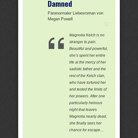
Damned
Paranormaler Liebesroman von
Megan Powell
Magnolia Kelch is no
stranger to pain.
Beautiful and powerful,
she’s spent her entire
life at the mercy of her
sadistic father and the
rest of the Kelch clan,
who have tortured her
and tested the limits of
her powers. After one
particularly heinous
night that leaves
Magnolia nearly dead,
she finally sees her
chance for escape…