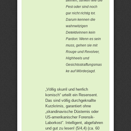
Beinen, stinken wie die
Pest oder sind noch
gar nicht richtig tot.
Darum kennen die
wahnwitzigen
Detektivinnen kein
Pardon: Wenn es sein
muss, gehen sie mit
Rouge und Revolver,
Highheels und
Gesichtsstraffungsmas
ke auf Mörderjagd.
„Völlig skurril und herrlich
komisch“ urteilt ein Resensent.
Das sind völlig durchgeknallte
Kurzkrimis, garantiert ohne
„skandinavische Düsternis oder
US-amerikanischer Forensik-
Laborkost“. Intelligent, abgefahren
und gut zu lesen! (5/4,4) (ca. 60