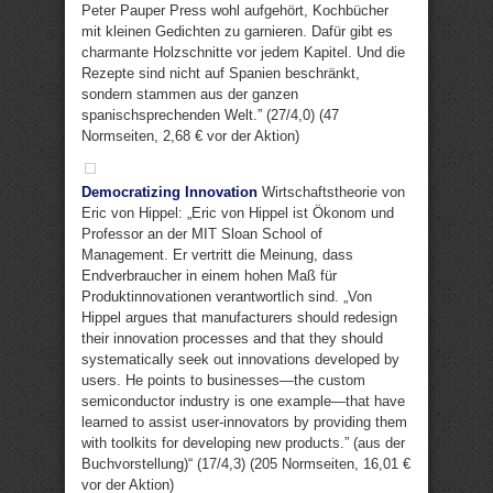
Peter Pauper Press wohl aufgehört, Kochbücher
mit kleinen Gedichten zu garnieren. Dafür gibt es
charmante Holzschnitte vor jedem Kapitel. Und die
Rezepte sind nicht auf Spanien beschränkt,
sondern stammen aus der ganzen
spanischsprechenden Welt.” (27/4,0) (47
Normseiten, 2,68 € vor der Aktion)
Democratizing Innovation
Wirtschaftstheorie von
Eric von Hippel: „Eric von Hippel ist Ökonom und
Professor an der MIT Sloan School of
Management. Er vertritt die Meinung, dass
Endverbraucher in einem hohen Maß für
Produktinnovationen verantwortlich sind. „Von
Hippel argues that manufacturers should redesign
their innovation processes and that they should
systematically seek out innovations developed by
users. He points to businesses—the custom
semiconductor industry is one example—that have
learned to assist user-innovators by providing them
with toolkits for developing new products.” (aus der
Buchvorstellung)“ (17/4,3) (205 Normseiten, 16,01 €
vor der Aktion)