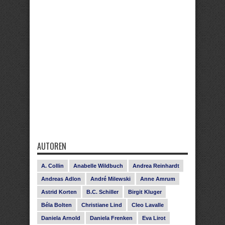
AUTOREN
A. Collin
Anabelle Wildbuch
Andrea Reinhardt
Andreas Adlon
André Milewski
Anne Amrum
Astrid Korten
B.C. Schiller
Birgit Kluger
Béla Bolten
Christiane Lind
Cleo Lavalle
Daniela Arnold
Daniela Frenken
Eva Lirot