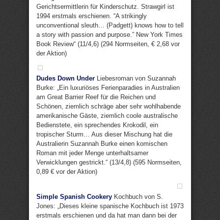
Gerichtsermittlerin für Kinderschutz. Strawgirl ist
1994 erstmals erschienen. “A strikingly
unconventional sleuth… (Padgett) knows how to tell
a story with passion and purpose.” New York Times
Book Review“ (11/4,6) (294 Normseiten, € 2,68 vor
der Aktion)
Dudes Down Under
Liebesroman von Suzannah
Burke: „Ein luxuriöses Ferienparadies in Australien
am Great Barrier Reef für die Reichen und
Schönen, ziemlich schräge aber sehr wohlhabende
amerikanische Gäste, ziemlich coole australische
Bedienstete, ein sprechendes Krokodil, ein
tropischer Sturm… Aus dieser Mischung hat die
Australierin Suzannah Burke einen komischen
Roman mit jeder Menge unterhaltsamer
Verwicklungen gestrickt.“ (13/4,8) (595 Normseiten,
0,89 € vor der Aktion)
Simple Spanish Cookery
Kochbuch von S.
Jones: „Dieses kleine spanische Kochbuch ist 1973
erstmals erschienen und da hat man dann bei der