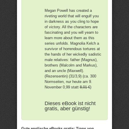
Megan Powell has created a
riveting world that will engulf you
in darkness as you cling to hope
of victory. All the characters are
fascinating and you will yearn to
learn more about them as this
series unfolds. Magnolia Kelch a
survivor of horrendous tortures at
the hands of her wickedly sadistic
male relatives: father (Magnus),
brothers (Malcolm and Markus),
and an uncle (Maxwell).
(Rezensentin) (31/3,9) (ca. 300
Normseiten, nur heute am 9.
November 0,99 statt
8,01 €
)
Dieses eBook ist nicht
gratis, aber günstig!
Gute englische eBooks gratis: Tipps von