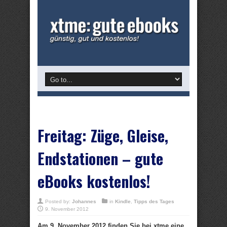
Freitag: Züge, Gleise,
Endstationen – gute
eBooks kostenlos!
Posted by:
Johannes
in
Kindle
,
Tipps des Tages
9. November 2012
Am 9. November 2012 finden Sie bei xtme eine