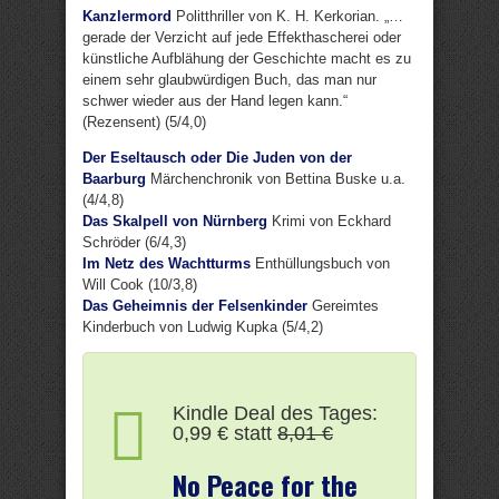
Kanzlermord
Politthriller von K. H. Kerkorian. „…
gerade der Verzicht auf jede Effekthascherei oder
künstliche Aufblähung der Geschichte macht es zu
einem sehr glaubwürdigen Buch, das man nur
schwer wieder aus der Hand legen kann.“
(Rezensent) (5/4,0)
Der Eseltausch oder Die Juden von der
Baarburg
Märchenchronik von Bettina Buske u.a.
(4/4,8)
Das Skalpell von Nürnberg
Krimi von Eckhard
Schröder (6/4,3)
Im Netz des Wachtturms
Enthüllungsbuch von
Will Cook (10/3,8)
Das Geheimnis der Felsenkinder
Gereimtes
Kinderbuch von Ludwig Kupka (5/4,2)
Kindle Deal des Tages:
0,99 € statt
8,01 €
No Peace for the