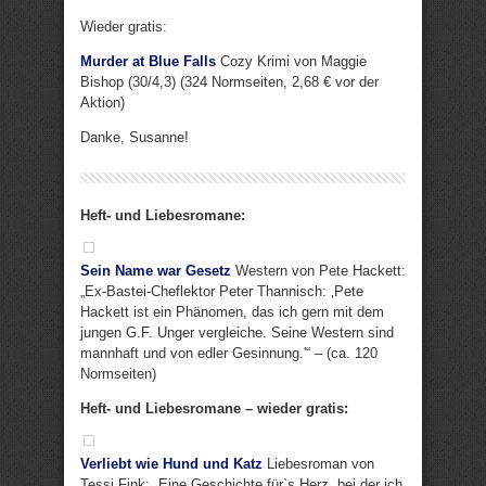
Wieder gratis:
Murder at Blue Falls
Cozy Krimi von Maggie
Bishop (30/4,3) (324 Normseiten, 2,68 € vor der
Aktion)
Danke, Susanne!
Heft- und Liebesromane:
Sein Name war Gesetz
Western von Pete Hackett:
„Ex-Bastei-Cheflektor Peter Thannisch: ‚Pete
Hackett ist ein Phänomen, das ich gern mit dem
jungen G.F. Unger vergleiche. Seine Western sind
mannhaft und von edler Gesinnung.'“ – (ca. 120
Normseiten)
Heft- und Liebesromane – wieder gratis:
Verliebt wie Hund und Katz
Liebesroman von
Tessi Fink: „Eine Geschichte für`s Herz, bei der ich