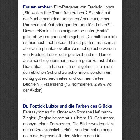
Frauen erobern
Flirt-Ratgeber von Frederic Lobos.
„Sie wollen Ihre Traumfrau erobern? Sie sind auf
der Suche nach dem schnellen Abenteuer, einer
Partnerin auf Zeit oder gar der Frau fürs Leben?“ –
Dieses eBook ist unsinnigerweise unter „Erotik“
gelistet, wo es gar nicht hingehört. Deshalb hole ich
es hier noch mal heraus. Die oft platten, manchmal
aber auch phantasieviollen Anmachsprüche werden
von Frederic Lobos sehr geistvoll und mit Humor
auseinander genommen; manch guter Rat ist dabei.
Brauchbar! „Ich habe mich echt gefreut, mal nicht
den üblichen Schund zu bekommen, sondern ein
richtig gut recherchiertes und kommentiertes
Büchlein“ (Rezensent) (46 Normseiten, 2,99 € vor
der Aktion)
Dr. Poptlok Luktor und die Farben des Glücks
Fantasyroman für Kinder von Romana Heßmann-
Ziegler. „Regine bekommt zu ihrem 10. Geburtstag
anonym einen Farbkasten. Die Bilder werden nicht
nur außergewöhnlich schön, sondern haben auch
noch die Eigenschaft, den Maler in den Ort