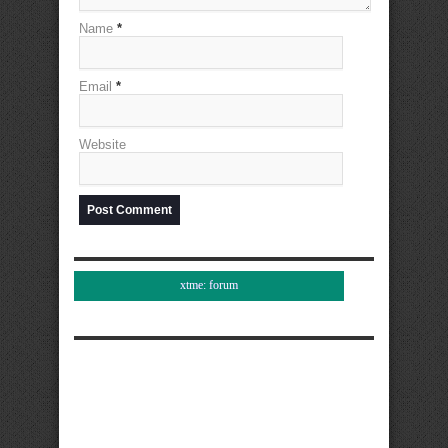
Name
*
Email
*
Website
xtme: forum