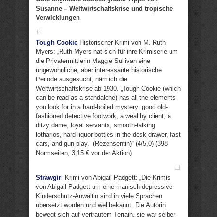
Susanne – Weltwirtschaftskrise und tropische
Verwicklungen
Tough Cookie
Historischer Krimi von M. Ruth
Myers: „Ruth Myers hat sich für ihre Krimiserie um
die Privatermittlerin Maggie Sullivan eine
ungewöhnliche, aber interessante historische
Periode ausgesucht, nämlich die
Weltwirtschaftskrise ab 1930. „Tough Cookie (which
can be read as a standalone) has all the elements
you look for in a hard-boiled mystery: good old-
fashioned detective footwork, a wealthy client, a
ditzy dame, loyal servants, smooth-talking
lotharios, hard liquor bottles in the desk drawer, fast
cars, and gun-play.” (Rezensentin)“ (4/5,0) (398
Normseiten, 3,15 € vor der Aktion)
Strawgirl
Krimi von Abigail Padgett: „Die Krimis
von Abigail Padgett um eine manisch-depressive
Kinderschutz-Anwältin sind in viele Sprachen
übersetzt worden und weltbekannt. Die Autorin
bewegt sich auf vertrautem Terrain, sie war selber