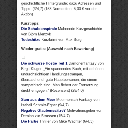
geschichtliche Hintergründe; dazu Adressen und
Tipps. (3/4,7) (153 Normseiten, 5,00 € vor der
Aktion)
Kurztipps:
Die Schuldenspirale
Mahnende Kurzgeschichte
von Björn Menzyk
Todeshitze
Kurzkrimi von Max Burg
Wieder gratis: (Auswahl nach Bewertung)
Die schwarze Hostie Teil 1
Dämonenfantasy von
Birgit Kluger. „Ein spannendes Buch, mit schönen
undurchsichtigen Handlungssträngen,
überraschend, gute Hauptpersonen, die einem
sympathisch sind. Man fiebert der Fortsetzung
direkt entgegen.“ (Rezensent) (29/4,0)
Sam aus dem Meer
Meermensch-Fantasy von
Isabell Schmitt-Egner (9/4,7)
Negative Glaubenssätze?
Motivationsgeber von
Demian zur Strassen (15/4,7)
Die Partie
Thriller von Mike Wächter (6/4,3)