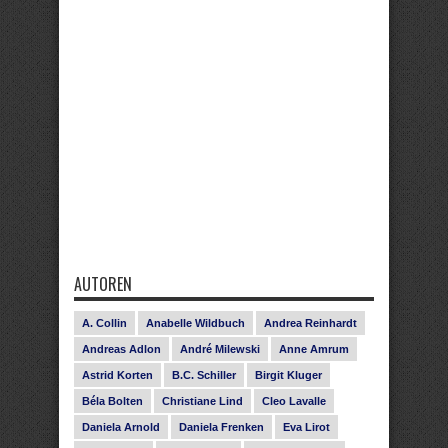
AUTOREN
A. Collin
Anabelle Wildbuch
Andrea Reinhardt
Andreas Adlon
André Milewski
Anne Amrum
Astrid Korten
B.C. Schiller
Birgit Kluger
Béla Bolten
Christiane Lind
Cleo Lavalle
Daniela Arnold
Daniela Frenken
Eva Lirot