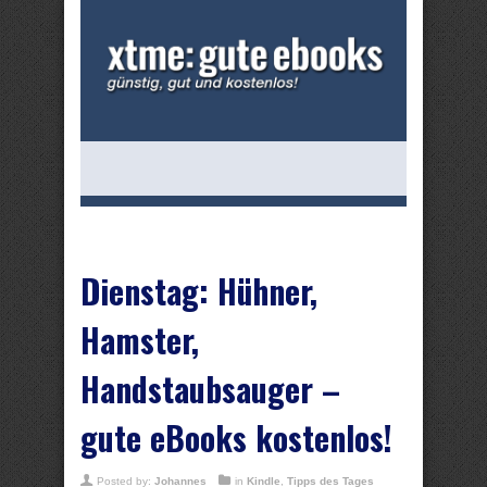
Dienstag: Hühner,
Hamster,
Handstaubsauger –
gute eBooks kostenlos!
Posted by:
Johannes
in
Kindle
,
Tipps des Tages