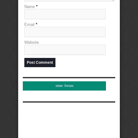
Name
*
Email
*
Website
xtme: forum