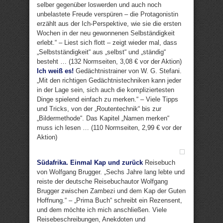
selber gegenüber loswerden und auch noch
unbelastete Freude verspüren – die Protagonistin
erzählt aus der Ich-Perspektive, wie sie die ersten
Wochen in der neu gewonnenen Selbständigkeit
erlebt.“ – Liest sich flott – zeigt wieder mal, dass
„Selbstständigkeit“ aus „selbst“ und „ständig“
besteht … (132 Normseiten, 3,08 € vor der Aktion)
Ich weiß es!
Gedächtnistrainer von W. G. Stefani.
„Mit den richtigen Gedächtnistechniken kann jeder
in der Lage sein, sich auch die kompliziertesten
Dinge spielend einfach zu merken.“ – Viele Tipps
und Tricks, von der „Routentechnik“ bis zur
„Bildermethode“. Das Kapitel „Namen merken“
muss ich lesen … (110 Normseiten, 2,99 € vor der
Aktion)
Südafrika. Einmal Kap und zurück
Reisebuch
von Wolfgang Brugger. „Sechs Jahre lang lebte und
reiste der deutsche Reisebuchautor Wolfgang
Brugger zwischen Zambezi und dem Kap der Guten
Hoffnung.“ – „Prima Buch“ schreibt ein Rezensent,
und dem möchte ich mich anschließen. Viele
Reisebeschreibungen, Anekdoten und