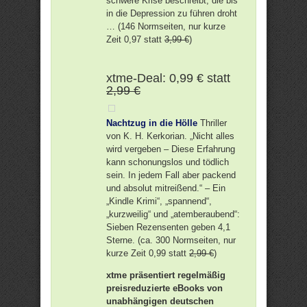
schwere Krise beschreibt, die bis
in die Depression zu führen droht
… (146 Normseiten, nur kurze
Zeit 0,97 statt
3,99 €
)
xtme-Deal: 0,99 € statt
2,99 €
Nachtzug in die Hölle
Thriller
von K. H. Kerkorian. „Nicht alles
wird vergeben – Diese Erfahrung
kann schonungslos und tödlich
sein. In jedem Fall aber packend
und absolut mitreißend.“ – Ein
„Kindle Krimi“, „spannend“,
„kurzweilig“ und „atemberaubend“:
Sieben Rezensenten geben 4,1
Sterne. (ca. 300 Normseiten, nur
kurze Zeit 0,99 statt
2,99 €
)
xtme präsentiert regelmäßig
preisreduzierte eBooks von
unabhängigen deutschen