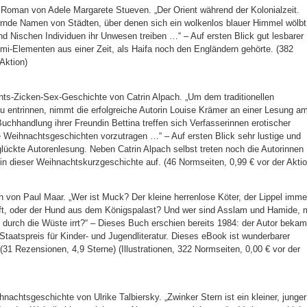
 Roman von Adele Margarete Stueven. „Der Orient während der Kolonialzeit.
lernde Namen von Städten, über denen sich ein wolkenlos blauer Himmel wölbt
d Nischen Individuen ihr Unwesen treiben …“ – Auf ersten Blick gut lesbarer
mi-Elementen aus einer Zeit, als Haifa noch den Engländern gehörte. (382
Aktion)
s-Zicken-Sex-Geschichte von Catrin Alpach. „Um dem traditionellen
 zu entrinnen, nimmt die erfolgreiche Autorin Louise Krämer an einer Lesung a
 Buchhandlung ihrer Freundin Bettina treffen sich Verfasserinnen erotischer
le Weihnachtsgeschichten vorzutragen …“ – Auf ersten Blick sehr lustige und
lückte Autorenlesung. Neben Catrin Alpach selbst treten noch die Autorinnen
 in dieser Weihnachtskurzgeschichte auf. (46 Normseiten, 0,99 € vor der Aktio
von Paul Maar. „Wer ist Muck? Der kleine herrenlose Köter, der Lippel imme
t, oder der Hund aus dem Königspalast? Und wer sind Asslam und Hamide, m
durch die Wüste irrt?“ – Dieses Buch erschien bereits 1984: der Autor bekam
Staatspreis für Kinder- und Jugendliteratur. Dieses eBook ist wunderbarer
 (31 Rezensionen, 4,9 Sterne) (Illustrationen, 322 Normseiten, 0,00 € vor der
nachtsgeschichte von Ulrike Talbiersky. „Zwinker Stern ist ein kleiner, junger