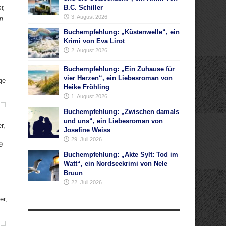
B.C. Schiller
t,
3. August 2026
in
Buchempfehlung: „Küstenwelle“, ein
Krimi von Eva Lirot
2. August 2026
Buchempfehlung: „Ein Zuhause für
vier Herzen“, ein Liebesroman von
ge
Heike Fröhling
1. August 2026
Buchempfehlung: „Zwischen damals
und uns“, ein Liebesroman von
r,
Josefine Weiss
29. Juli 2026
9
Buchempfehlung: „Akte Sylt: Tod im
Watt“, ein Nordseekrimi von Nele
Bruun
22. Juli 2026
er,