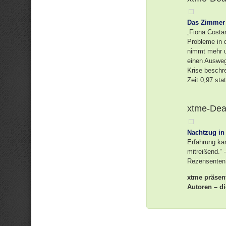
Das Zimmer
„Fiona Costan
Probleme in 
nimmt mehr u
einen Ausweg
Krise beschre
Zeit 0,97 sta
xtme-Deal
Nachtzug in 
Erfahrung ka
mitreißend.“ 
Rezensenten 
xtme präsen
Autoren – di