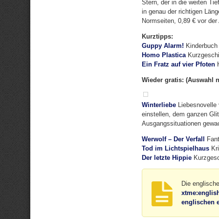
Stern, der in die weiten T
in genau der richtigen Län
Normseiten, 0,89 € vor der 
Kurztipps:
Guppy Alarm!
Kinderbuch 
Homo Plastica
Kurzgeschi
Ein Fratz auf vier Pfoten
H
Wieder gratis: (Auswahl 
Winterliebe
Liebesnovelle 
einstellen, dem ganzen Glit
Ausgangssituationen gewa
Werwolf – Der Verfall
Fant
Tod im Lichtspielhaus
Kri
Der letzte Hippie
Kurzgesch
Die englisch
xtme:englis
englischen 