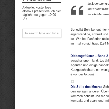
Im Brennpunkt d
Aktuelle, kostenlose
fällt er und wir
eBooks präsentiere ich hier
für alle Mal ver
täglich neu gegen 19:00
Uhr
Benedikt Behnke legt hier 
eigenständige, schnell und
ist. Wie bei Fanfiction üb
im Titel vorsichtiger. (124 
Diebesgeflüster – Band 2
vorgehaltener Hand: Erzähl
Agenten und einige hande
Kurzgeschichten; ein wenig
€ vor der Aktion)
Die Stille des Meeres
Schi
den wenigen anderen Überle
kommen scheint und die Vor
kompakt und spannend; mit