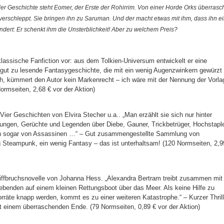
er Geschichte steht Eomer, der Erste der Rohirrim. Von einer Horde Orks überrasch
d verschleppt. Sie bringen ihn zu Saruman. Und der macht etwas mit ihm, dass ihn e
ändert: Er schenkt ihm die Unsterblichkeit! Aber zu welchem Preis?
klassische Fanfiction vor: aus dem Tolkien-Universum entwickelt er eine
 gut zu lesende Fantasygeschichte, die mit ein wenig Augenzwinkern gewürzt
lich, kümmert den Autor kein Markenrecht – ich wäre mit der Nennung der Vorla
Normseiten, 2,68 € vor der Aktion)
Vier Geschichten von Elvira Stecher u.a.. „Man erzählt sie sich nur hinter
ungen, Gerüchte und Legenden über Diebe, Gauner, Trickbetrüger, Hochstaple
ln sogar von Assassinen …“ – Gut zusammengestellte Sammlung von
 Steampunk, ein wenig Fantasy – das ist unterhaltsam! (120 Normseiten, 2,9
ffbruchsnovelle von Johanna Hess. „Alexandra Bertram treibt zusammen mit
benden auf einem kleinen Rettungsboot über das Meer. Als keine Hilfe zu
räte knapp werden, kommt es zu einer weiteren Katastrophe.“ – Kurzer Thrill
 einem überraschenden Ende. (79 Normseiten, 0,89 € vor der Aktion)