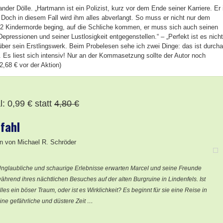
ander Dölle. „Hartmann ist ein Polizist, kurz vor dem Ende seiner Karriere. Er 
 Doch in diesem Fall wird ihm alles abverlangt. So muss er nicht nur dem
 2 Kindermorde beging, auf die Schliche kommen, er muss sich auch seinen
pressionen und seiner Lustlosigkeit entgegenstellen.“ – „Perfekt ist es nicht
 über sein Erstlingswerk. Beim Probelesen sehe ich zwei Dinge: das ist durch
g. Es liest sich intensiv! Nur an der Kommasetzung sollte der Autor noch
2,68 € vor der Aktion)
: 0,99 € statt
4,80 €
fahl
 von Michael R. Schröder
nglaubliche und schaurige Erlebnisse erwarten Marcel und seine Freunde
ährend ihres nächtlichen Besuches auf der alten Burgruine in Lindenfels. Ist
lles ein böser Traum, oder ist es Wirklichkeit? Es beginnt für sie eine Reise in
ine gefährliche und düstere Zeit …