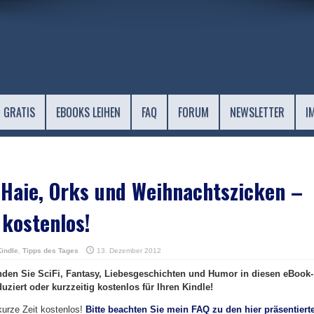
 GRATIS
EBOOKS LEIHEN
FAQ
FORUM
NEWSLETTER
I
Haie, Orks und Weihnachtszicken –
kostenlos!
Kindle
,
Tipps des Tages
13. Dezember 2012
den Sie SciFi, Fantasy, Liebesgeschichten und Humor in diesen eBook-
ziert oder kurzzeitig kostenlos für Ihren Kindle!
kurze Zeit kostenlos!
Bitte beachten Sie mein FAQ zu den hier präsentiert