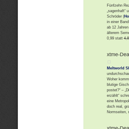
Fünfzehn Rez
„sagenhaft“ u
Schröder (
Ho
in einer Ban
ab 12 Jahren 
älterem Semes
0,99 statt
4,8
xtme-Deal
Meltworld S
undurchschau
Woher kommt 
blutige Gisch
postet?“ – „
erzählt“ schr
eine Metropo
doch real, gr
Normseiten, n
xtme-Deal