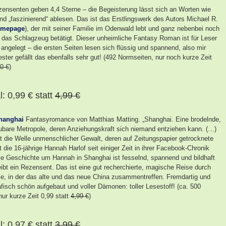
ensenten geben 4,4 Sterne – die Begeisterung lässt sich an Worten wie
nd „faszinierend“ ablesen. Das ist das Erstlingswerk des Autors Michael R.
mepage
), der mit seiner Familie im Odenwald lebt und ganz nebenbei noch
d das Schlagzeug betätigt. Dieser unheimliche Fantasy Roman ist für Leser
angelegt – die ersten Seiten lesen sich flüssig und spannend, also mir
ter gefällt das ebenfalls sehr gut! (492 Normseiten, nur noch kurze Zeit
0 €
)
: 0,99 € statt
4,99 €
hanghai
Fantasyromance von Matthias Matting. „Shanghai. Eine brodelnde,
bare Metropole, deren Anziehungskraft sich niemand entziehen kann. (…)
die Welle unmenschlicher Gewalt, deren auf Zeitungspapier getrocknete
t die 16-jährige Hannah Harlof seit einiger Zeit in ihrer Facebook-Chronik
Die Geschichte um Hannah in Shanghai ist fesselnd, spannend und bildhaft
eibt ein Rezensent. Das ist eine gut recherchierte, magische Reise durch
le, in der das alte und das neue China zusammentreffen. Fremdartig und
afisch schön aufgebaut und voller Dämonen: toller Lesestoff! (ca. 500
ur kurze Zeit 0,99 statt
4,99 €
)
: 0,97 € statt
3,99 €