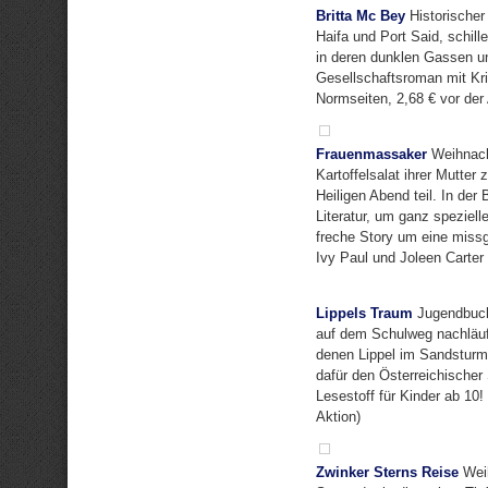
Britta Mc Bey
Historischer
Haifa und Port Said, schil
in deren dunklen Gassen un
Gesellschaftsroman mit Kri
Normseiten, 2,68 € vor der 
Frauenmassaker
Weihnacht
Kartoffelsalat ihrer Mutter
Heiligen Abend teil. In der
Literatur, um ganz speziel
freche Story um eine missg
Ivy Paul und Joleen Carter
Lippels Traum
Jugendbuch 
auf dem Schulweg nachläuf
denen Lippel im Sandsturm 
dafür den Österreichischer 
Lesestoff für Kinder ab 10!
Aktion)
Zwinker Sterns Reise
Weih