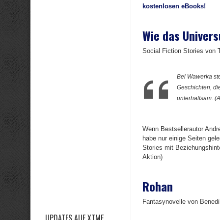
kostenlosen eBooks!
Wie das Univer
Social Fiction Stories vo
Bei Wawerka st
Geschichten, die
unterhaltsam. 
Wenn Bestsellerautor Andr
habe nur einige Seiten gel
Stories mit Beziehungshinte
Aktion)
Rohan
Fantasynovelle von Bened
UPDATES AUF XTME