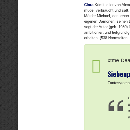
Clara
Krimithriller von Alex
müde, verbraucht und satt.
Mörder Michael, der schon
eigenen Dämonen, seinen De
sagt der Autor (geb. 1980)
ambitioniert und tiefgründi
arbeiten. (538 Normseiten, 
xtme-Deal
Siebenp
Fantasyroman
U
w
a
e