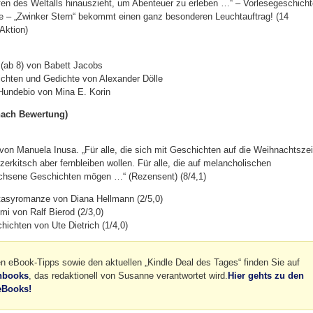
iefen des Weltalls hinauszieht, um Abenteuer zu erleben …“ – Vorlesegeschich
ge – „Zwinker Stern“ bekommt einen ganz besonderen Leuchtauftrag! (14
Aktion)
(ab 8) von Babett Jacobs
chten und Gedichte von Alexander Dölle
undebio von Mina E. Korin
nach Bewertung)
von Manuela Inusa. „Für alle, die sich mit Geschichten auf die Weihnachtszei
zerkitsch aber fernbleiben wollen. Für alle, die auf melancholischen
chsene Geschichten mögen …“ (Rezensent) (8/4,1)
asyromanze von Diana Hellmann (2/5,0)
mi von Ralf Bierod (2/3,0)
ichten von Ute Dietrich (1/4,0)
en eBook-Tipps sowie den aktuellen „Kindle Deal des Tages“ finden Sie auf
hbooks
, das redaktionell von Susanne verantwortet wird.
Hier gehts zu den
eBooks!