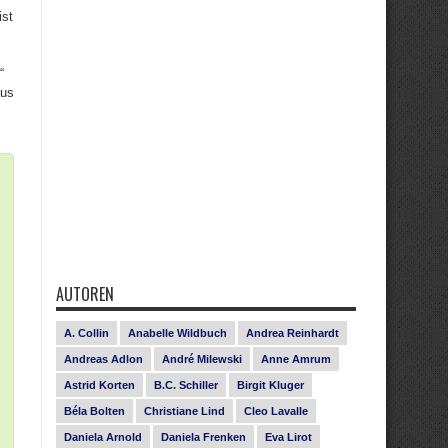
ist
“
aus
AUTOREN
A. Collin
Anabelle Wildbuch
Andrea Reinhardt
Andreas Adlon
André Milewski
Anne Amrum
Astrid Korten
B.C. Schiller
Birgit Kluger
Béla Bolten
Christiane Lind
Cleo Lavalle
Daniela Arnold
Daniela Frenken
Eva Lirot