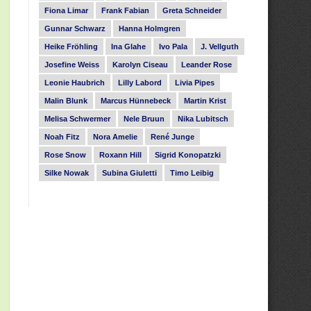
Fiona Limar
Frank Fabian
Greta Schneider
Gunnar Schwarz
Hanna Holmgren
Heike Fröhling
Ina Glahe
Ivo Pala
J. Vellguth
Josefine Weiss
Karolyn Ciseau
Leander Rose
Leonie Haubrich
Lilly Labord
Livia Pipes
Malin Blunk
Marcus Hünnebeck
Martin Krist
Melisa Schwermer
Nele Bruun
Nika Lubitsch
Noah Fitz
Nora Amelie
René Junge
Rose Snow
Roxann Hill
Sigrid Konopatzki
Silke Nowak
Subina Giuletti
Timo Leibig