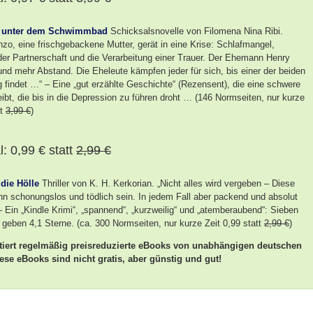
 unter dem Schwimmbad
Schicksalsnovelle von Filomena Nina Ribi.
zo, eine frischgebackene Mutter, gerät in eine Krise: Schlafmangel,
der Partnerschaft und die Verarbeitung einer Trauer. Der Ehemann Henry
nd mehr Abstand. Die Eheleute kämpfen jeder für sich, bis einer der beiden
 findet …“ – Eine „gut erzählte Geschichte“ (Rezensent), die eine schwere
ibt, die bis in die Depression zu führen droht … (146 Normseiten, nur kurze
tt
3,99 €
)
: 0,99 € statt
2,99 €
die Hölle
Thriller von K. H. Kerkorian. „Nicht alles wird vergeben – Diese
nn schonungslos und tödlich sein. In jedem Fall aber packend und absolut
– Ein „Kindle Krimi“, „spannend“, „kurzweilig“ und „atemberaubend“: Sieben
geben 4,1 Sterne. (ca. 300 Normseiten, nur kurze Zeit 0,99 statt
2,99 €
)
tiert regelmäßig preisreduzierte eBooks von unabhängigen deutschen
ese eBooks sind nicht gratis, aber günstig und gut!