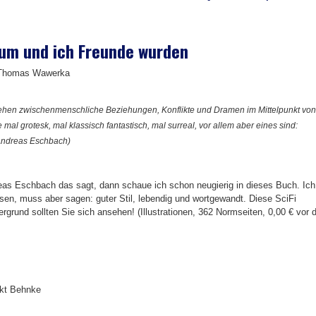
sum und ich Freunde wurden
n Thomas Wawerka
ehen zwischenmenschliche Beziehungen, Konflikte und Dramen im Mittelpunkt von
 mal grotesk, mal klassisch fantastisch, mal surreal, vor allem aber eines sind:
(Andreas Eschbach)
eas Eschbach das sagt, dann schaue ich schon neugierig in dieses Buch. Ich
esen, muss aber sagen: guter Stil, lebendig und wortgewandt. Diese SciFi
rgrund sollten Sie sich ansehen! (Illustrationen, 362 Normseiten, 0,00 € vor 
ikt Behnke