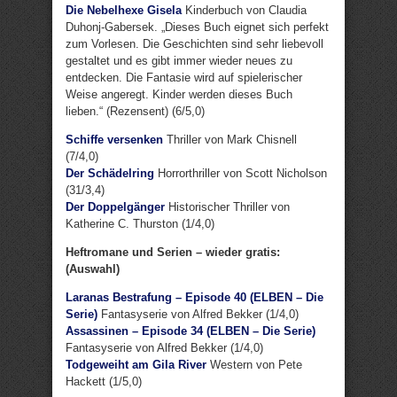
Die Nebelhexe Gisela
Kinderbuch von Claudia
Duhonj-Gabersek. „Dieses Buch eignet sich perfekt
zum Vorlesen. Die Geschichten sind sehr liebevoll
gestaltet und es gibt immer wieder neues zu
entdecken. Die Fantasie wird auf spielerischer
Weise angeregt. Kinder werden dieses Buch
lieben.“ (Rezensent) (6/5,0)
Schiffe versenken
Thriller von Mark Chisnell
(7/4,0)
Der Schädelring
Horrorthriller von Scott Nicholson
(31/3,4)
Der Doppelgänger
Historischer Thriller von
Katherine C. Thurston (1/4,0)
Heftromane und Serien – wieder gratis:
(Auswahl)
Laranas Bestrafung – Episode 40 (ELBEN – Die
Serie)
Fantasyserie von Alfred Bekker (1/4,0)
Assassinen – Episode 34 (ELBEN – Die Serie)
Fantasyserie von Alfred Bekker (1/4,0)
Todgeweiht am Gila River
Western von Pete
Hackett (1/5,0)