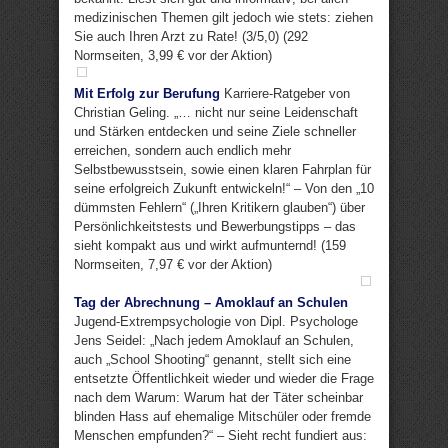
medizinischen Themen gilt jedoch wie stets: ziehen
Sie auch Ihren Arzt zu Rate! (3/5,0) (292
Normseiten, 3,99 € vor der Aktion)
Mit Erfolg zur Berufung
Karriere-Ratgeber von
Christian Geling. „… nicht nur seine Leidenschaft
und Stärken entdecken und seine Ziele schneller
erreichen, sondern auch endlich mehr
Selbstbewusstsein, sowie einen klaren Fahrplan für
seine erfolgreich Zukunft entwickeln!“ – Von den „10
dümmsten Fehlern“ („Ihren Kritikern glauben“) über
Persönlichkeitstests und Bewerbungstipps – das
sieht kompakt aus und wirkt aufmunternd! (159
Normseiten, 7,97 € vor der Aktion)
Tag der Abrechnung – Amoklauf an Schulen
Jugend-Extrempsychologie von Dipl. Psychologe
Jens Seidel: „Nach jedem Amoklauf an Schulen,
auch „School Shooting“ genannt, stellt sich eine
entsetzte Öffentlichkeit wieder und wieder die Frage
nach dem Warum: Warum hat der Täter scheinbar
blinden Hass auf ehemalige Mitschüler oder fremde
Menschen empfunden?“ – Sieht recht fundiert aus: