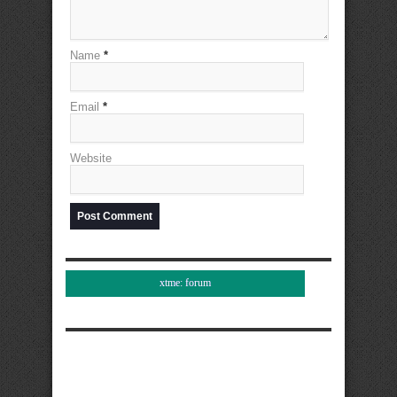
Name
*
Email
*
Website
xtme: forum