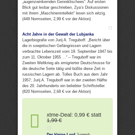
„augenzwinkernden Genreklischees“. Auf ersten
Blick gut lesbar geschrieben, Zya’s Diskussionen
mit ihrem „Maschinenintellekt“ lesen sich witzig.
(449 Normseiten, 2,99 € vor der Aktion)
Acht Jahre in der Gewalt der Lubjanka
Lagerbiografie von Jurij A. Treguboff. „Bericht über
die in sowjetischen Gefängnissen und Lagern
verbrachte Lebenszeit vom 19. September 1947 bis
zum 11. Oktober 1955 …“ – Treguboff war im
Zweiten Weltkrieg als emigrierter Deutschrusse für
die deutsche Seite tätig und büßte diese Zeit in
russischen Lagern ab. Tolles Buch aus dem Jahr
1957; Jurij A. Treguboff war in der zweiten Hälfte
des 20. Jahrhunderts ein beliebter Schriftsteller.
(820 Normseiten, 2,68 € vor der Aktion)
xtme-Deal: 0,99 € statt
1,99 €
Der kleine Lord
Jugend-