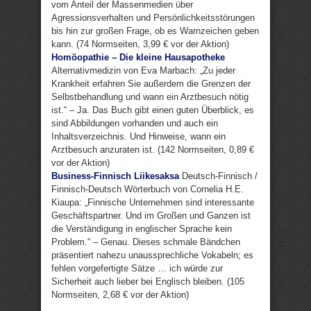
vom Anteil der Massenmedien über
Agressionsverhalten und Persönlichkeitsstörungen
bis hin zur großen Frage, ob es Warnzeichen geben
kann. (74 Normseiten, 3,99 € vor der Aktion)
Homöopathie – Die kleine Hausapotheke
Alternativmedizin von Eva Marbach: „Zu jeder
Krankheit erfahren Sie außerdem die Grenzen der
Selbstbehandlung und wann ein Arztbesuch nötig
ist.“ – Ja. Das Buch gibt einen guten Überblick, es
sind Abbildungen vorhanden und auch ein
Inhaltsverzeichnis. Und Hinweise, wann ein
Arztbesuch anzuraten ist. (142 Normseiten, 0,89 €
vor der Aktion)
Business-Finnisch Liikesaksa
Deutsch-Finnisch /
Finnisch-Deutsch Wörterbuch von Cornelia H.E.
Kiaupa: „Finnische Unternehmen sind interessante
Geschäftspartner. Und im Großen und Ganzen ist
die Verständigung in englischer Sprache kein
Problem.“ – Genau. Dieses schmale Bändchen
präsentiert nahezu unaussprechliche Vokabeln; es
fehlen vorgefertigte Sätze … ich würde zur
Sicherheit auch lieber bei Englisch bleiben. (105
Normseiten, 2,68 € vor der Aktion)