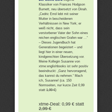
Klassiker von Frances Hodgson
Burnett, neu übersetzt von Dinah.
„Cedric Errol lebt mit seiner
Mutter in bescheidenen
Verhältnissen in New York; er
weiß nicht, dass sein
verstorbener Vater der Sohn eines
reichen englischen Grafen war …“
– Dieses Jugendbuch hat
Generationen begeistert – und
liegt hier in einer neuen,
kindgerechten Übersetzung vor.
Meine Kollegin Susanne von
xtme:englishbooks ist sehr positiv
beeindruckt: „Ganz hervorragend,
das kannst du nehmen.“ Mach
ich, Susanne! (ca. 150
Normseiten, nur kurze Zeit 0,99
statt
1,99 €
)
xtme-Deal: 0,99 € statt
2,99 €