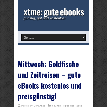
Mittwoch: Goldfische
und Zeitreisen – gute
eBooks kostenlos und
preisgünstig!
Posted by:
Johannes
in
Kindle
,
Tipps des Tages