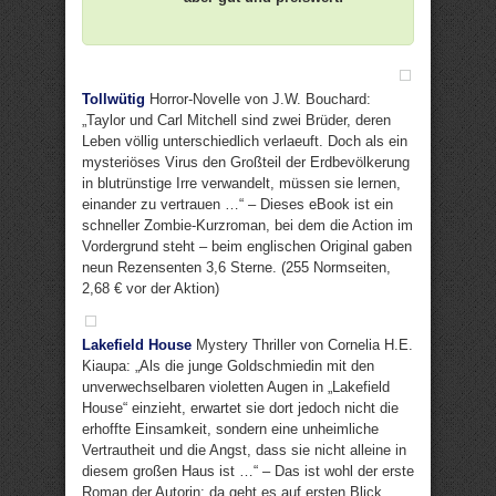
Tollwütig
Horror-Novelle von J.W. Bouchard:
„Taylor und Carl Mitchell sind zwei Brüder, deren
Leben völlig unterschiedlich verlaeuft. Doch als ein
mysteriöses Virus den Großteil der Erdbevölkerung
in blutrünstige Irre verwandelt, müssen sie lernen,
einander zu vertrauen …“ – Dieses eBook ist ein
schneller Zombie-Kurzroman, bei dem die Action im
Vordergrund steht – beim englischen Original gaben
neun Rezensenten 3,6 Sterne. (255 Normseiten,
2,68 € vor der Aktion)
Lakefield House
Mystery Thriller von Cornelia H.E.
Kiaupa: „Als die junge Goldschmiedin mit den
unverwechselbaren violetten Augen in „Lakefield
House“ einzieht, erwartet sie dort jedoch nicht die
erhoffte Einsamkeit, sondern eine unheimliche
Vertrautheit und die Angst, dass sie nicht alleine in
diesem großen Haus ist …“ – Das ist wohl der erste
Roman der Autorin; da geht es auf ersten Blick