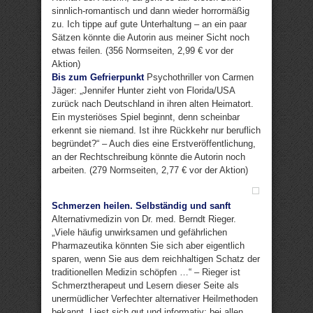
sinnlich-romantisch und dann wieder horrormäßig
zu. Ich tippe auf gute Unterhaltung – an ein paar
Sätzen könnte die Autorin aus meiner Sicht noch
etwas feilen. (356 Normseiten, 2,99 € vor der
Aktion)
Bis zum Gefrierpunkt
Psychothriller von Carmen
Jäger: „Jennifer Hunter zieht von Florida/USA
zurück nach Deutschland in ihren alten Heimatort.
Ein mysteriöses Spiel beginnt, denn scheinbar
erkennt sie niemand. Ist ihre Rückkehr nur beruflich
begründet?“ – Auch dies eine Erstveröffentlichung,
an der Rechtschreibung könnte die Autorin noch
arbeiten. (279 Normseiten, 2,77 € vor der Aktion)
Schmerzen heilen. Selbständig und sanft
Alternativmedizin von Dr. med. Berndt Rieger.
„Viele häufig unwirksamen und gefährlichen
Pharmazeutika könnten Sie sich aber eigentlich
sparen, wenn Sie aus dem reichhaltigen Schatz der
traditionellen Medizin schöpfen …“ – Rieger ist
Schmerztherapeut und Lesern dieser Seite als
unermüdlicher Verfechter alternativer Heilmethoden
bekannt. Liest sich gut und informativ; bei allen