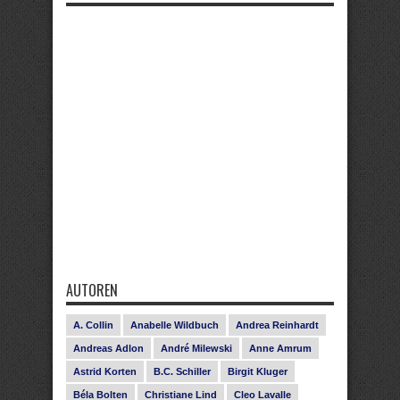
AUTOREN
A. Collin
Anabelle Wildbuch
Andrea Reinhardt
Andreas Adlon
André Milewski
Anne Amrum
Astrid Korten
B.C. Schiller
Birgit Kluger
Béla Bolten
Christiane Lind
Cleo Lavalle