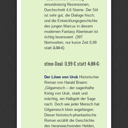
einundvierzig Rezensionen,
Durchschnitt 4,6 Sterne. Der Stil
ist sehr gut, die Dialoge frisch;
und die Entwicklungsgeschichte
des jungen Marcus in diesem
modernen Fantasy Abenteuer ist
richtig lesenswert. (397
Normseiten, nur kurze Zeit 0,99
statt
3,99 €
)
xtme-Deal: 0,99 € statt
4,99 €
:
Der Löwe von Uruk
Historischer
Roman von Harald Braem:
„Gilgamesch – der sagenhafte
König von Uruk, stark und
mächtig, ein Halbgott der Sage
nach. Doch wie jeder Mensch hat
Gilgamesch klein angefangen.
Dieser historisch-phantastische
Roman erzählt die Geschichte
des heranwachsenden Helden,