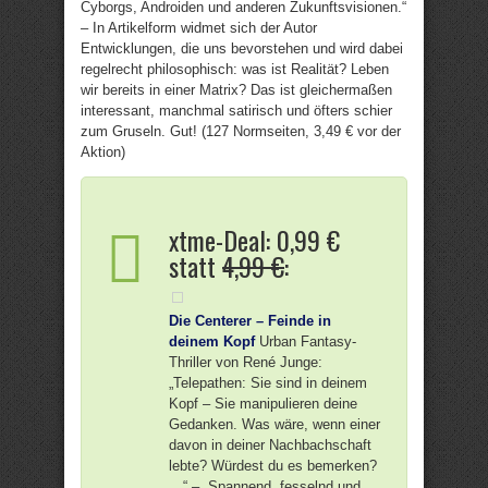
Cyborgs, Androiden und anderen Zukunftsvisionen.“
– In Artikelform widmet sich der Autor
Entwicklungen, die uns bevorstehen und wird dabei
regelrecht philosophisch: was ist Realität? Leben
wir bereits in einer Matrix? Das ist gleichermaßen
interessant, manchmal satirisch und öfters schier
zum Gruseln. Gut! (127 Normseiten, 3,49 € vor der
Aktion)
xtme-Deal: 0,99 €
statt
4,99 €
:
Die Centerer – Feinde in
deinem Kopf
Urban Fantasy-
Thriller von René Junge:
„Telepathen: Sie sind in deinem
Kopf – Sie manipulieren deine
Gedanken. Was wäre, wenn einer
davon in deiner Nachbachschaft
lebte? Würdest du es bemerken?
…“ – „Spannend, fesselnd und