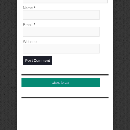
Name
*
Email
*
Website
xtme: forum