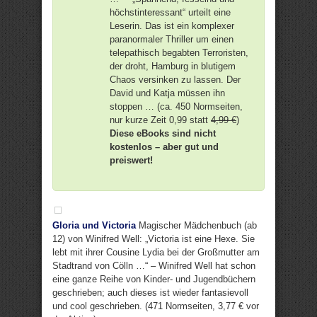
höchstinteressant“ urteilt eine
Leserin. Das ist ein komplexer
paranormaler Thriller um einen
telepathisch begabten Terroristen,
der droht, Hamburg in blutigem
Chaos versinken zu lassen. Der
David und Katja müssen ihn
stoppen … (ca. 450 Normseiten,
nur kurze Zeit 0,99 statt
4,99 €
)
Diese eBooks sind nicht
kostenlos – aber gut und
preiswert!
Gloria und Victoria
Magischer Mädchenbuch (ab
12) von Winifred Well: „Victoria ist eine Hexe. Sie
lebt mit ihrer Cousine Lydia bei der Großmutter am
Stadtrand von Cölln …“ – Winifred Well hat schon
eine ganze Reihe von Kinder- und Jugendbüchern
geschrieben; auch dieses ist wieder fantasievoll
und cool geschrieben. (471 Normseiten, 3,77 € vor