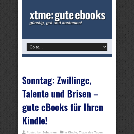
Sonntag: Zwillinge,
Talente und Brisen –
gute eBooks für Ihren
Kindle!
Posted by:
Johannes
in
Kindle
,
Tipps des Tages