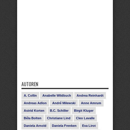
AUTOREN
A. Collin
Anabelle Wildbuch
Andrea Reinhardt
Andreas Adlon
André Milewski
Anne Amrum
Astrid Korten
B.C. Schiller
Birgit Kluger
Béla Bolten
Christiane Lind
Cleo Lavalle
Daniela Arnold
Daniela Frenken
Eva Lirot