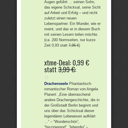
Augen geführt … seinen Sohn,
das eigene Schicksal, seine Sicht
auf Arbeit und Erfolg – und nicht
zuletzt einen neuen
Lebenspartner. Ein Wunder, wie er
meint, und das er in diesem Buch
mit seinen Lesern teilen möchte.
(ca. 200 Normseiten, nur kurze
Zeit 0,93 statt
7,95 €
)
xtme-Deal: 0,99 €
statt
3,99 €
:
Drachenseele
Phantastisch-
romantischer Roman von Angela
Planert: „Eine überraschend
andere Drachengeschichte, die in
der Großstadt Berlin beginnt und
uns über das Schicksal dieser
legendären Lebewesen aufklärt
…“ – “Wunderschön”,
“faszinierend”, “lebendig” –