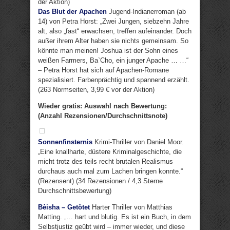
der Aktion)
Das Blut der Apachen
Jugend-Indianerroman (ab
14) von Petra Horst: „Zwei Jungen, siebzehn Jahre
alt, also „fast“ erwachsen, treffen aufeinander. Doch
außer ihrem Alter haben sie nichts gemeinsam. So
könnte man meinen! Joshua ist der Sohn eines
weißen Farmers, Ba`Cho, ein junger Apache … …“
– Petra Horst hat sich auf Apachen-Romane
spezialisiert. Farbenprächtig und spannend erzählt.
(263 Normseiten, 3,99 € vor der Aktion)
Wieder gratis: Auswahl nach Bewertung:
(Anzahl Rezensionen/Durchschnittsnote)
Sonnenfinsternis
Krimi-Thriller von Daniel Moor.
„Eine knallharte, düstere Kriminalgeschichte, die
micht trotz des teils recht brutalen Realismus
durchaus auch mal zum Lachen bringen konnte.“
(Rezensent) (34 Rezensionen / 4,3 Sterne
Durchschnittsbewertung)
Bèisha – Getötet
Harter Thriller von Matthias
Matting. „… hart und blutig. Es ist ein Buch, in dem
Selbstjustiz geübt wird – immer wieder, und diese