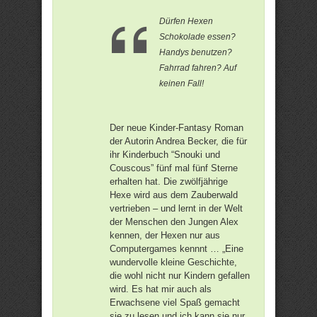
Dürfen Hexen
Schokolade essen?
Handys benutzen?
Fahrrad fahren? Auf
keinen Fall!
Der neue Kinder-Fantasy Roman
der Autorin Andrea Becker, die für
ihr Kinderbuch “Snouki und
Couscous” fünf mal fünf Sterne
erhalten hat. Die zwölfjährige
Hexe wird aus dem Zauberwald
vertrieben – und lernt in der Welt
der Menschen den Jungen Alex
kennen, der Hexen nur aus
Computergames kennnt … „Eine
wundervolle kleine Geschichte,
die wohl nicht nur Kindern gefallen
wird. Es hat mir auch als
Erwachsene viel Spaß gemacht
sie zu lesen und ich kann sie nur