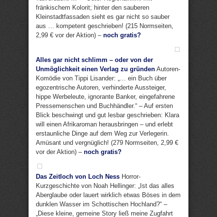
fränkischem Kolorit; hinter den sauberen
Kleinstadtfassaden sieht es gar nicht so sauber
aus … kompetent geschrieben! (215 Normseiten,
2,99 € vor der Aktion) –
noch gratis?
Alles gar nicht schlimm – oder von der
Unmöglichkeit einen Verlag zu gründen
Autoren-
Komödie von Tippi Lisander: „… ein Buch über
egozentrische Autoren, verhinderte Aussteiger,
hippe Werbeleute, ignorante Banker, eingefahrene
Pressemenschen und Buchhändler.“ – Auf ersten
Blick beschwingt und gut lesbar geschrieben: Klara
will einen Afrikaroman herausbringen – und erlebt
erstaunliche Dinge auf dem Weg zur Verlegerin.
Amüsant und vergnüglich! (279 Normseiten, 2,99 €
vor der Aktion) –
noch gratis?
Das Zeitloch von Loch Ness
Horror-
Kurzgeschichte von Noah Hellinger: „Ist das alles
Aberglaube oder lauert wirklich etwas Böses in dem
dunklen Wasser im Schottischen Hochland?“ –
„Diese kleine, gemeine Story ließ meine Zugfahrt