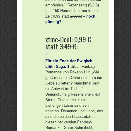
empfehlen.“ (Rezensent) (5/3,8)
(ca. 150 Normseiten, nur kurze
Zeit 0,99 statt
2,90 €
) –
noch
günstig?
xtme-Deal: 0,99 €
statt
3,49 €
:
Für ein Ende der Ewigkeit:
Lilith-Saga: 1
Urban Fantasy
Romance von Roxann Hill: „Wie
groß muss ein Opfer sein, um die
Liebe zu retten? Manchmal liegt
die Antwort im Tod …“ –
Dreiundfünfzig Rezensionen, 4,4
Sterne Durchschnitt: die
bisherigen Leser sind sehr
angetan. Dämonen und Liebe, das
sind die beiden Hauptzutaten
diesen packenden Fantasy-
Romanze. Guter Schreibstil,