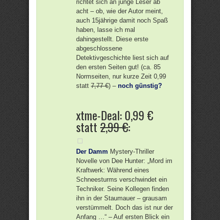
richtet sich an junge Leser ab
acht – ob, wie der Autor meint,
auch 15jährige damit noch Spaß
haben, lasse ich mal
dahingestellt. Diese erste
abgeschlossene
Detektivgeschichte liest sich auf
den ersten Seiten gut! (ca. 85
Normseiten, nur kurze Zeit 0,99
statt
7,77 €
) –
noch günstig?
xtme-Deal: 0,99 €
statt
2,99 €
:
Der Damm
Mystery-Thriller
Novelle von Dee Hunter: „Mord im
Kraftwerk: Während eines
Schneesturms verschwindet ein
Techniker. Seine Kollegen finden
ihn in der Staumauer – grausam
verstümmelt. Doch das ist nur der
Anfang …“ – Auf ersten Blick ein