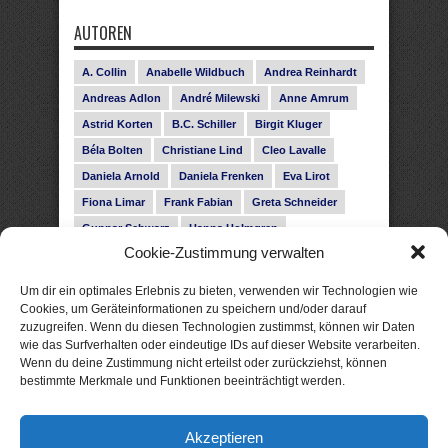
AUTOREN
A. Collin
Anabelle Wildbuch
Andrea Reinhardt
Andreas Adlon
André Milewski
Anne Amrum
Astrid Korten
B.C. Schiller
Birgit Kluger
Béla Bolten
Christiane Lind
Cleo Lavalle
Daniela Arnold
Daniela Frenken
Eva Lirot
Fiona Limar
Frank Fabian
Greta Schneider
Gunnar Schwarz
Hanna Holmgren
Cookie-Zustimmung verwalten
Heike Fröhling
Ina Glahe
Ivo Pala
J. Vellguth
Josefine Weiss
Karolyn Ciseau
Leander Rose
Um dir ein optimales Erlebnis zu bieten, verwenden wir Technologien wie
Leonie Haubrich
Lilly Labord
Livia Pipes
Cookies, um Geräteinformationen zu speichern und/oder darauf
zuzugreifen. Wenn du diesen Technologien zustimmst, können wir Daten
Malin Blunk
Marcus Hünnebeck
Martin Krist
wie das Surfverhalten oder eindeutige IDs auf dieser Website verarbeiten.
Melisa Schwermer
Nele Bruun
Nika Lubitsch
Wenn du deine Zustimmung nicht erteilst oder zurückziehst, können
bestimmte Merkmale und Funktionen beeinträchtigt werden.
Noah Fitz
Nora Amelie
René Junge
Rose Snow
Roxann Hill
Sigrid Konopatzki
Akzeptieren
Silke Nowak
Subina Giuletti
Timo Leibig