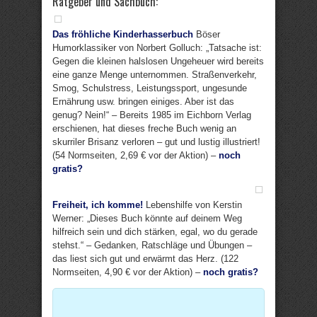
Ratgeber und Sachbuch:
Das fröhliche Kinderhasserbuch
Böser
Humorklassiker von Norbert Golluch: „Tatsache ist:
Gegen die kleinen halslosen Ungeheuer wird bereits
eine ganze Menge unternommen. Straßenverkehr,
Smog, Schulstress, Leistungssport, ungesunde
Ernährung usw. bringen einiges. Aber ist das
genug? Nein!“ – Bereits 1985 im Eichborn Verlag
erschienen, hat dieses freche Buch wenig an
skurriler Brisanz verloren – gut und lustig illustriert!
(54 Normseiten, 2,69 € vor der Aktion) –
noch
gratis?
Freiheit, ich komme!
Lebenshilfe von Kerstin
Werner: „Dieses Buch könnte auf deinem Weg
hilfreich sein und dich stärken, egal, wo du gerade
stehst.“ – Gedanken, Ratschläge und Übungen –
das liest sich gut und erwärmt das Herz. (122
Normseiten, 4,90 € vor der Aktion) –
noch gratis?