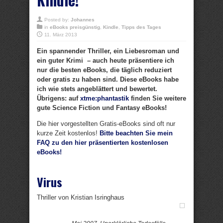
Posted by:
Johannes
in
eBooks preisgünstig
,
Kindle
,
Tipps des Tages
11. März 2013
Ein spannender Thriller, ein Liebesroman und
ein guter Krimi – auch heute präsentiere ich
nur die besten eBooks, die täglich reduziert
oder gratis zu haben sind. Diese eBooks habe
ich wie stets angeblättert und bewertet.
Übrigens: auf
xtme:phantastik
finden Sie weitere
gute Science Fiction und Fantasy eBooks!
Die hier vorgestellten Gratis-eBooks sind oft nur
kurze Zeit kostenlos!
Bitte beachten Sie mein
FAQ zu den hier präsentierten kostenlosen
eBooks!
Virus
Thriller von Kristian Isringhaus