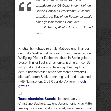
Mai 2007. Unerklärliche Todesfälle
erschüttern den G8-Gipfel in dem kleinen
Ostsee-Dörfchen Petersdamm. Zunächst
erschlägt ein Blitz einen Redner innerhalb
eines geschlossenen Gebäudes.
Anschließend spült eine Leiche am Strand
an …
Kristian Isringhaus reist als Matrose und Tramper
durch die Welt – und hat das Storyschreiben an der
Wolfgang Pfeiffer Drehbuchschule in Berlin gelernt.
Dieser Thriller liest sich amerikanisch-glatt, der Stil
ist gut, die Dialoge sind lebendig. Die Jagd nach
dem fundamentalistischen Attentäter entwickelt
sich auf ersten Blick stimmungsvoll und spannend!
(749 Normseiten, 2,99 € vor der Aktion) –
noch
gratis?
Tausendundeine Stunde
Liebesroman von
Christiane Suckert: „… ehe Juliane, eine Frau Mitte
vierzig, noch einmal durchstartet, setzt sie sich mit