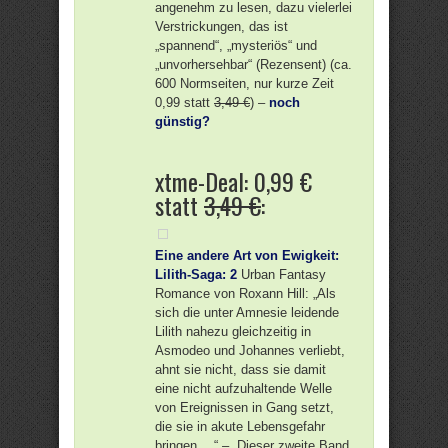
angenehm zu lesen, dazu vielerlei
Verstrickungen, das ist
„spannend“, „mysteriös“ und
„unvorhersehbar“ (Rezensent) (ca.
600 Normseiten, nur kurze Zeit
0,99 statt
3,49 €
) –
noch
günstig?
xtme-Deal: 0,99 €
statt
3,49 €
:
Eine andere Art von Ewigkeit:
Lilith-Saga: 2
Urban Fantasy
Romance von Roxann Hill: „Als
sich die unter Amnesie leidende
Lilith nahezu gleichzeitig in
Asmodeo und Johannes verliebt,
ahnt sie nicht, dass sie damit
eine nicht aufzuhaltende Welle
von Ereignissen in Gang setzt,
die sie in akute Lebensgefahr
bringen …“ – „Dieser zweite Band