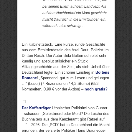
Weihnachten 1942 seine Frau Luise, die
bei seinen Eltern auf dem Land lebt. Als
auf dem Nachbarhof ein Mord geschieht,
mischt Daut sich in die Ermittlungen ein,
während Luise schweigt …
Ein Kabinettstück. Eine kurze, runde Geschichte
aus dem Ermittlerdasein des Axel Daut, Polizist im
Dritten Reich. Der Autor Béla Bolten schreibt sehr
kundig und absolut stilsicher ein Stück
Alltagsgeschichte aus der Zeit, als sich Unheil über
Deutschland legte. Ein schöner Einstieg in
Boltens
Romane
! „Spannend, gut zum Lesen und gelungen
…“ (Leser) (7 Rezensionen / 4,3 Sterne) (653
Normseiten, 0,99 € vor der Aktion) –
noch gratis?
Der Kofferträger
Utopischer Politkrimi von Gunter
Tschauder: „Selbstmord oder Mord? Die Leiche des
Buchhalters aus dem Kanzleramt gibt Rätsel auf
…“ – 2026. Die „PCD“ hat in Deutschland die Macht
errungen, der versierte Politiker Hans Braunegger