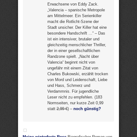
Erwachsene von Eddy Zack.
„Valencia – spanische Metropole
am Mittelmeer. Ein Serienkiller
macht die Rotlicht-Szene der
Stadt unsicher. Der Killer hat eine
besondere Handschrift …“ – Das
ist ein intensiver, brutaler und
gleichzeitig menschlicher Thriller,
der in einer gesellschaftlichen
Randzone spielt. „Nacht über
Valencia“ beginnt nicht von
ungefähr mit einem Zitat von
Charles Bukowski, erzählt trocken
von Mord und Leidenschaft, Liebe
und Hass, Schmerz und
Verdammnis. Für jugendliche
Leser nicht zu empfehlen. (183
Normseiten, nur kurze Zeit 0,99
statt
2,99 €
) –
noch günstig?
Meine winterfeste Rose
Biografischer Roman von