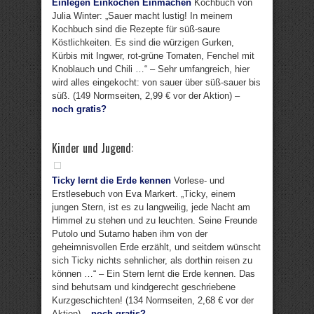
Einlegen Einkochen Einmachen
Kochbuch von
Julia Winter: „Sauer macht lustig! In meinem
Kochbuch sind die Rezepte für süß-saure
Köstlichkeiten. Es sind die würzigen Gurken,
Kürbis mit Ingwer, rot-grüne Tomaten, Fenchel mit
Knoblauch und Chili …“ – Sehr umfangreich, hier
wird alles eingekocht: von sauer über süß-sauer bis
süß. (149 Normseiten, 2,99 € vor der Aktion) –
noch gratis?
Kinder und Jugend:
Ticky lernt die Erde kennen
Vorlese- und
Erstlesebuch von Eva Markert. „Ticky, einem
jungen Stern, ist es zu langweilig, jede Nacht am
Himmel zu stehen und zu leuchten. Seine Freunde
Putolo und Sutarno haben ihm von der
geheimnisvollen Erde erzählt, und seitdem wünscht
sich Ticky nichts sehnlicher, als dorthin reisen zu
können …“ – Ein Stern lernt die Erde kennen. Das
sind behutsam und kindgerecht geschriebene
Kurzgeschichten! (134 Normseiten, 2,68 € vor der
Aktion) –
noch gratis?