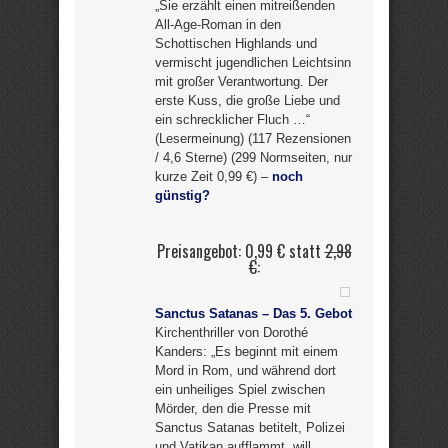
„Sie erzählt einen mitreißenden
All-Age-Roman in den
Schottischen Highlands und
vermischt jugendlichen Leichtsinn
mit großer Verantwortung. Der
erste Kuss, die große Liebe und
ein schrecklicher Fluch …“
(Lesermeinung) (117 Rezensionen
/ 4,6 Sterne) (299 Normseiten, nur
kurze Zeit 0,99 €) –
noch
günstig?
Preisangebot: 0,99 € statt
2,98
€
:
Sanctus Satanas – Das 5. Gebot
Kirchenthriller von Dorothé
Kanders: „Es beginnt mit einem
Mord in Rom, und während dort
ein unheiliges Spiel zwischen
Mörder, den die Presse mit
Sanctus Satanas betitelt, Polizei
und Vatikan aufflammt, will