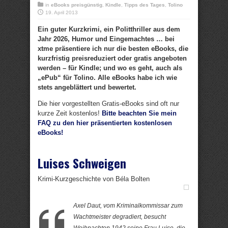
in
eBooks preisgünstig
,
Kindle
,
Tipps des Tages
,
Tolino
19. April 2013
Ein guter Kurzkrimi, ein Politthriller aus dem
Jahr 2026, Humor und Eingemachtes … bei
xtme präsentiere ich nur die besten eBooks, die
kurzfristig preisreduziert oder gratis angeboten
werden – für Kindle; und wo es geht, auch als
„ePub“ für Tolino. Alle eBooks habe ich wie
stets angeblättert und bewertet.
Die hier vorgestellten Gratis-eBooks sind oft nur
kurze Zeit kostenlos!
Bitte beachten Sie mein
FAQ zu den hier präsentierten kostenlosen
eBooks!
Luises Schweigen
Krimi-Kurzgeschichte von Béla Bolten
Axel Daut, vom Kriminalkommissar zum
Wachtmeister degradiert, besucht