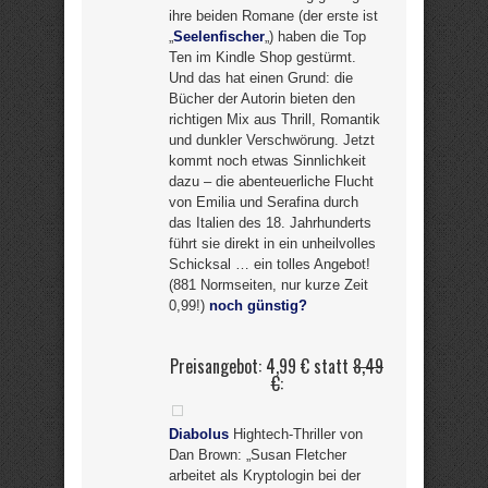
ihre beiden Romane (der erste ist
„
Seelenfischer
„) haben die Top
Ten im Kindle Shop gestürmt.
Und das hat einen Grund: die
Bücher der Autorin bieten den
richtigen Mix aus Thrill, Romantik
und dunkler Verschwörung. Jetzt
kommt noch etwas Sinnlichkeit
dazu – die abenteuerliche Flucht
von Emilia und Serafina durch
das Italien des 18. Jahrhunderts
führt sie direkt in ein unheilvolles
Schicksal … ein tolles Angebot!
(881 Normseiten, nur kurze Zeit
0,99!)
noch günstig?
Preisangebot: 4,99 € statt
8,49
€
:
Diabolus
Hightech-Thriller von
Dan Brown: „Susan Fletcher
arbeitet als Kryptologin bei der