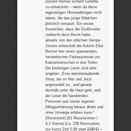
Dozent Roman scheint Gefühle
zu entwickeln – wenn da diese
eigenartigen Hitzewallungen nicht
wären, die das junge Mädchen
plötzlich verspürt. Ein erstes
Anzeichen, dass die Großmutter
vielleicht doch Recht hatte …
abseits von den üblichen Vampir-
Stories entwickelt die Autorin Elke
Becker hier einen spannenden,
romantischen Fantasyroman um
Katzenmenschen in drei Teilen.
Die bisherigen Leser sind sehr
angetan: „Eine atemberaubende
Story, die im Hier und Jetzt
angesiedelt ist ‚ und gerade
deshalb unter die Haut geht, weil
der Leser die handelnden
Personen aus seiner eigenen
Alltagserfahrung heraus direkt und
ohne Umwege erleben kann.“
(Rezensent) (61 Rezensionen /
4,3 Sterne) (ca. 238 Normseiten,
nur kurze Zeit 0,99 statt
2,99 €
) –