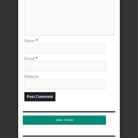
Name
*
Email
*
Website
xtme: forum