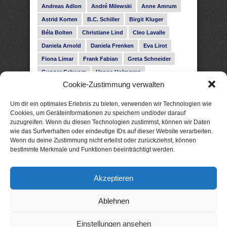
Andreas Adlon
André Milewski
Anne Amrum
Astrid Korten
B.C. Schiller
Birgit Kluger
Béla Bolten
Christiane Lind
Cleo Lavalle
Daniela Arnold
Daniela Frenken
Eva Lirot
Fiona Limar
Frank Fabian
Greta Schneider
Gunnar Schwarz
Hanna Holmgren
Cookie-Zustimmung verwalten
Heike Fröhling
Ina Glahe
Ivo Pala
J. Vellguth
Josefine Weiss
Karolyn Ciseau
Leander Rose
Um dir ein optimales Erlebnis zu bieten, verwenden wir Technologien wie
Leonie Haubrich
Lilly Labord
Livia Pipes
Cookies, um Geräteinformationen zu speichern und/oder darauf
zuzugreifen. Wenn du diesen Technologien zustimmst, können wir Daten
Malin Blunk
Marcus Hünnebeck
Martin Krist
wie das Surfverhalten oder eindeutige IDs auf dieser Website verarbeiten.
Melisa Schwermer
Nele Bruun
Nika Lubitsch
Wenn du deine Zustimmung nicht erteilst oder zurückziehst, können
bestimmte Merkmale und Funktionen beeinträchtigt werden.
Noah Fitz
Nora Amelie
René Junge
Rose Snow
Roxann Hill
Sigrid Konopatzki
Akzeptieren
Silke Nowak
Subina Giuletti
Timo Leibig
Ablehnen
Einstellungen ansehen