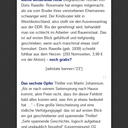
Doris Rawolle: Rosemarie hat einiges mitgemacht,
als sie vom Bruder ihres verstorbenen Ehemannes
schwanger wird. Der Kindsvater lebt in
Westdeutschland, also stellt sie den Ausreiseantrag
aus der DDR. Bis der genehmigt wird, behandelt
man sie schlecht im Arbeiter- und Bauernstaat. Das
ist auf ersten Blick gefühlvoll und tiefgründig
geschrieben, wenn auch manchmal etwas steif
formuliert. Doris Rawolle (geb. 1939) schreibt
fühlbar aus dem Herzen. (293 Normseiten, 3,99 €
vor der Aktion) –
noch gratis?
[adrotate banner=“23″]
Das sechste Opfer
Thriller von Martin Johannson.
„Als er nach seinem Seitensprung nach Hause
kommt, ahnt Peter nicht, dass ihn dieser Fehltritt
bald alles kosten wird, was ihm je etwas bedeutet
hat …“ – Eine große Verschwörung und eine
tödliche Verfolgungsjagd: das ist auf ersten Blick
ein gut geschriebener und spannender Thriller!
„Sehr spannende Geschichte, logisch aufgebaut
und unglaublich fesselnd“ (Lesermeinung) (31