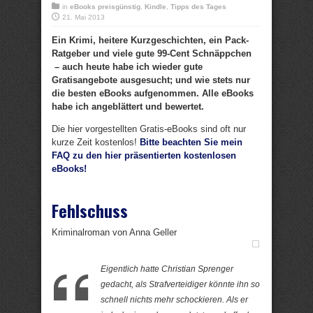
in
eBooks preisgünstig
,
Kindle
,
Tipps des Tages
21. Mai 2013
Ein Krimi, heitere Kurzgeschichten, ein Pack-
Ratgeber und viele gute 99-Cent Schnäppchen
– auch heute habe ich wieder gute
Gratisangebote ausgesucht; und wie stets nur
die besten eBooks aufgenommen. Alle eBooks
habe ich angeblättert und bewertet.
Die hier vorgestellten Gratis-eBooks sind oft nur
kurze Zeit kostenlos!
Bitte beachten Sie mein
FAQ zu den hier präsentierten kostenlosen
eBooks!
Fehlschuss
Kriminalroman von Anna Geller
Eigentlich hatte Christian Sprenger
gedacht, als Strafverteidiger könnte ihn so
schnell nichts mehr schockieren. Als er