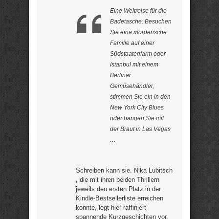
Eine Weltreise für die
Badetasche: Besuchen
Sie eine mörderische
Familie auf einer
Südstaatenfarm oder
Istanbul mit einem
Berliner
Gemüsehändler,
stimmen Sie ein in den
New York City Blues
oder bangen Sie mit
der Braut in Las Vegas
…
Schreiben kann sie. Nika Lubitsch
, die mit ihren beiden Thrillern
jeweils den ersten Platz in der
Kindle-Bestsellerliste erreichen
konnte, legt hier raffiniert-
spannende Kurzgeschichten vor.