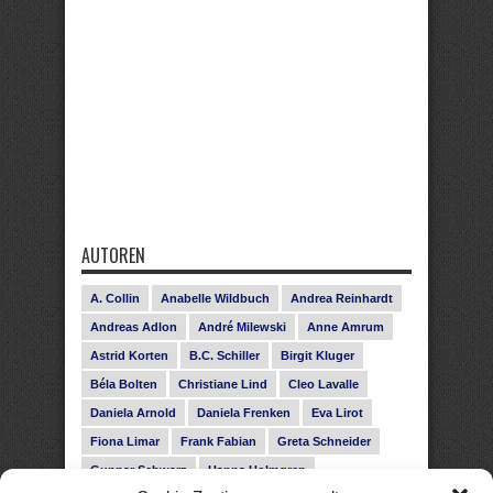
AUTOREN
A. Collin
Anabelle Wildbuch
Andrea Reinhardt
Andreas Adlon
André Milewski
Anne Amrum
Astrid Korten
B.C. Schiller
Birgit Kluger
Béla Bolten
Christiane Lind
Cleo Lavalle
Daniela Arnold
Daniela Frenken
Eva Lirot
Fiona Limar
Frank Fabian
Greta Schneider
Gunnar Schwarz
Hanna Holmgren