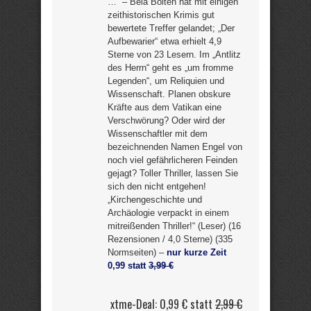
…“ – Béla Bolten hat mit einigen
zeithistorischen Krimis gut
bewertete Treffer gelandet; „Der
Aufbewarier“ etwa erhielt 4,9
Sterne von 23 Lesern. Im „Antlitz
des Herrn“ geht es „um fromme
Legenden“, um Reliquien und
Wissenschaft. Planen obskure
Kräfte aus dem Vatikan eine
Verschwörung? Oder wird der
Wissenschaftler mit dem
bezeichnenden Namen Engel von
noch viel gefährlicheren Feinden
gejagt? Toller Thriller, lassen Sie
sich den nicht entgehen!
„Kirchengeschichte und
Archäologie verpackt in einem
mitreißenden Thriller!“ (Leser) (16
Rezensionen / 4,0 Sterne) (335
Normseiten) –
nur kurze Zeit
0,99 statt
3,99 €
xtme-Deal: 0,99 € statt
2,99 €