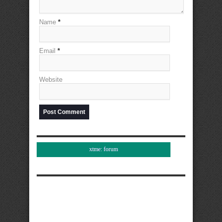
Name
*
Email
*
Website
xtme: forum