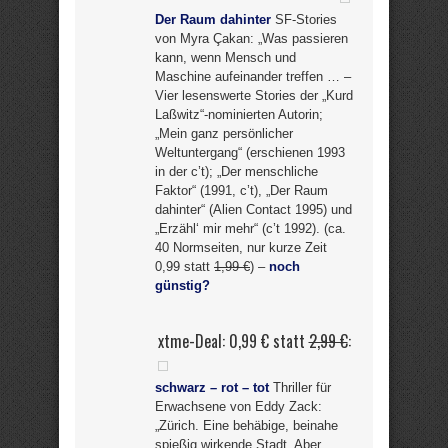
Der Raum dahinter
SF-Stories
von Myra Çakan: „Was passieren
kann, wenn Mensch und
Maschine aufeinander treffen … –
Vier lesenswerte Stories der „Kurd
Laßwitz“-nominierten Autorin;
„Mein ganz persönlicher
Weltuntergang“ (erschienen 1993
in der c’t); „Der menschliche
Faktor“ (1991, c’t), „Der Raum
dahinter“ (Alien Contact 1995) und
„Erzähl‘ mir mehr“ (c’t 1992). (ca.
40 Normseiten, nur kurze Zeit
0,99 statt
1,99 €
) –
noch
günstig?
xtme-Deal: 0,99 € statt
2,99 €
:
schwarz – rot – tot
Thriller für
Erwachsene von Eddy Zack:
„Zürich. Eine behäbige, beinahe
spießig wirkende Stadt. Aber