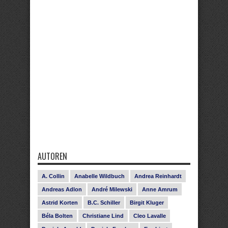
AUTOREN
A. Collin
Anabelle Wildbuch
Andrea Reinhardt
Andreas Adlon
André Milewski
Anne Amrum
Astrid Korten
B.C. Schiller
Birgit Kluger
Béla Bolten
Christiane Lind
Cleo Lavalle