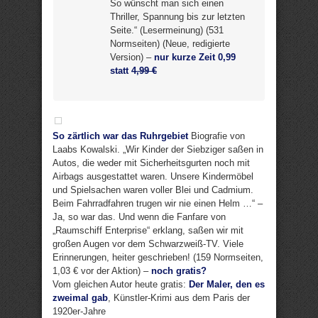
So wünscht man sich einen
Thriller, Spannung bis zur letzten
Seite.“ (Lesermeinung) (531
Normseiten) (Neue, redigierte
Version) –
nur kurze Zeit 0,99
statt
4,99 €
So zärtlich war das Ruhrgebiet
Biografie von
Laabs Kowalski. „Wir Kinder der Siebziger saßen in
Autos, die weder mit Sicherheitsgurten noch mit
Airbags ausgestattet waren. Unsere Kindermöbel
und Spielsachen waren voller Blei und Cadmium.
Beim Fahrradfahren trugen wir nie einen Helm …“ –
Ja, so war das. Und wenn die Fanfare von
„Raumschiff Enterprise“ erklang, saßen wir mit
großen Augen vor dem Schwarzweiß-TV. Viele
Erinnerungen, heiter geschrieben! (159 Normseiten,
1,03 € vor der Aktion) –
noch gratis?
Vom gleichen Autor heute gratis:
Der Maler, den es
zweimal gab
, Künstler-Krimi aus dem Paris der
1920er-Jahre