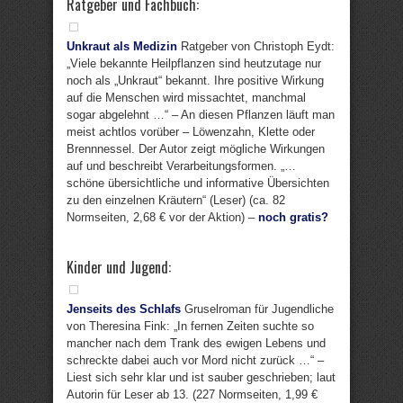
Ratgeber und Fachbuch:
Unkraut als Medizin
Ratgeber von Christoph Eydt:
„Viele bekannte Heilpflanzen sind heutzutage nur
noch als „Unkraut“ bekannt. Ihre positive Wirkung
auf die Menschen wird missachtet, manchmal
sogar abgelehnt …“ – An diesen Pflanzen läuft man
meist achtlos vorüber – Löwenzahn, Klette oder
Brennnessel. Der Autor zeigt mögliche Wirkungen
auf und beschreibt Verarbeitungsformen. „…
schöne übersichtliche und informative Übersichten
zu den einzelnen Kräutern“ (Leser) (ca. 82
Normseiten, 2,68 € vor der Aktion) –
noch gratis?
Kinder und Jugend:
Jenseits des Schlafs
Gruselroman für Jugendliche
von Theresina Fink: „In fernen Zeiten suchte so
mancher nach dem Trank des ewigen Lebens und
schreckte dabei auch vor Mord nicht zurück …“ –
Liest sich sehr klar und ist sauber geschrieben; laut
Autorin für Leser ab 13. (227 Normseiten, 1,99 €