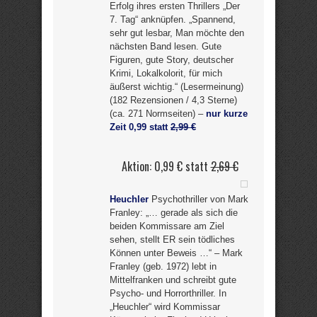
Erfolg ihres ersten Thrillers „Der
7. Tag“ anknüpfen. „Spannend,
sehr gut lesbar, Man möchte den
nächsten Band lesen. Gute
Figuren, gute Story, deutscher
Krimi, Lokalkolorit, für mich
äußerst wichtig.“ (Lesermeinung)
(182 Rezensionen / 4,3 Sterne)
(ca. 271 Normseiten) –
nur kurze
Zeit 0,99 statt
2,99 €
Aktion: 0,99 € statt
2,69 €
Heuchler
Psychothriller von Mark
Franley: „… gerade als sich die
beiden Kommissare am Ziel
sehen, stellt ER sein tödliches
Können unter Beweis …“ – Mark
Franley (geb. 1972) lebt in
Mittelfranken und schreibt gute
Psycho- und Horrorthriller. In
„Heuchler“ wird Kommissar