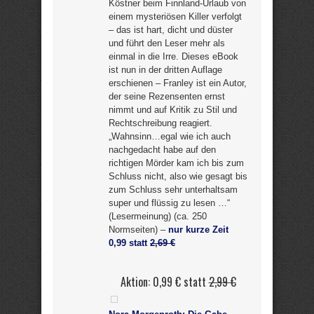
Köstner beim Finnland-Urlaub von
einem mysteriösen Killer verfolgt
– das ist hart, dicht und düster
und führt den Leser mehr als
einmal in die Irre. Dieses eBook
ist nun in der dritten Auflage
erschienen – Franley ist ein Autor,
der seine Rezensenten ernst
nimmt und auf Kritik zu Stil und
Rechtschreibung reagiert.
„Wahnsinn…egal wie ich auch
nachgedacht habe auf den
richtigen Mörder kam ich bis zum
Schluss nicht, also wie gesagt bis
zum Schluss sehr unterhaltsam
super und flüssig zu lesen …“
(Lesermeinung) (ca. 250
Normseiten) –
nur kurze Zeit
0,99 statt
2,69 €
Aktion: 0,99 € statt
2,99 €