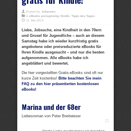
Posted by:
Johannes
in
eBooks preisgünstig
,
Kindle
,
Tipps des Tages
11. Mai 2013
Liebe, Jobsuche, eine Kindheit in den 70ern
und Grusel für Jugendliche – auch an diesem
Samstag habe ich wieder kurzfristig gratis
angebotene oder preisreduzierte eBooks für
Ihren Kindle ausgesucht – und nur die besten
aufgenommen. Alle eBooks habe ich
angeblättert und bewertet.
Die hier vorgestellten Gratis-eBooks sind oft nur
kurze Zeit kostenlos!
Bitte beachten Sie mein
FAQ zu den hier präsentierten kostenlosen
eBooks!
Marina und der 68er
Liebesroman von Peter Breitwieser