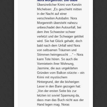
Nora Morgenroth: Die Gabe
Übersinnlicher Krimi von Kerstin
Michelsen: „Es geschieht mitten
in der Nacht auf einer
verschneiten Autobahn: Nora
Morgenroth übersteht nahezu
unbeschadet den Autounfall, bei
dem ihre Schwester schwer
verletzt und der Schwager getötet
wird. Sie hat Glück gehabt, doch
bald nach dem Unfall wird Nora
von seltsamen Träumen und
Stimmen heimgesucht …“ – Nora
kann Tote hören. So auch die
Vormieterin ihrer Wohnung,
Jasmine, die aus ungeklärten
Gründen vom Balkon stürzte – ein
Krimi mit mystischem
Hintergrund, der die bisherigen
Leser in den Bann gezogen hat:
„Von der ersten Seite bis zur
letzten ist soviel Spannung da,
dass man das Buch nicht aus der
Hand legen mag. Noras