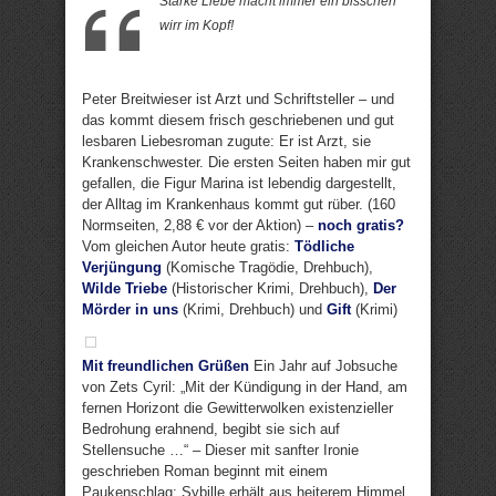
Starke Liebe macht immer ein bisschen
wirr im Kopf!
Peter Breitwieser ist Arzt und Schriftsteller – und
das kommt diesem frisch geschriebenen und gut
lesbaren Liebesroman zugute: Er ist Arzt, sie
Krankenschwester. Die ersten Seiten haben mir gut
gefallen, die Figur Marina ist lebendig dargestellt,
der Alltag im Krankenhaus kommt gut rüber. (160
Normseiten, 2,88 € vor der Aktion) –
noch gratis?
Vom gleichen Autor heute gratis:
Tödliche
Verjüngung
(Komische Tragödie, Drehbuch),
Wilde Triebe
(Historischer Krimi, Drehbuch),
Der
Mörder in uns
(Krimi, Drehbuch) und
Gift
(Krimi)
Mit freundlichen Grüßen
Ein Jahr auf Jobsuche
von Zets Cyril: „Mit der Kündigung in der Hand, am
fernen Horizont die Gewitterwolken existenzieller
Bedrohung erahnend, begibt sie sich auf
Stellensuche …“ – Dieser mit sanfter Ironie
geschrieben Roman beginnt mit einem
Paukenschlag: Sybille erhält aus heiterem Himmel