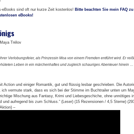
is-eBooks sind oft nur kurze Zeit kostenlos!
Bitte beachten Sie mein FAQ zu
ostenlosen eBooks!
önigs
 Maya Trélov
 ihrer Verlobungsfeier, als Prinzessin Moa von einem Fremden entführt wird. Er reiß
ehüteten Leben in ein märchenhaftes und zugleich schauriges Abenteuer hinein …
t Action und einiger Romantik, gut und flüssig lesbar geschrieben. Die Autori
; ich vermute stark, dass es sich bei der Stimme im Buchtrailer unten um Ma
 richtige Mischung aus Fantasy, Krimi und Liebesgeschiche, ohne unnötiges i
 und aufregend bis zum Schluss.“ (Leser) (15 Rezensionen / 4,5 Sterne) (29
Aktion) –