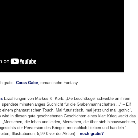
h gratis:
Caras Gabe
, romantische Fantasy
ns
Erzählungen von Markus K. Korb: „Die Leuchtkugel schwebte an ihrem
, spendete minutenlanges Suchlicht für die Grabenmannschaften …“ – Elf
 einem phantastischen Touch. Mal futuristisch, mal jetzt und mal „gothic“,
Es wird in diesen gute geschriebenen Geschichten eines klar: Krieg weckt das
 „Menschen, die leben und leiden, Menschen, die über sich hinauswachsen,
gesichts der Perversion des Krieges menschlich bleiben und handeln.“
ten, Illustrationen, 5,99 € vor der Aktion) –
noch gratis?