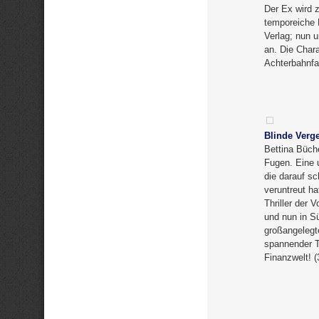
Der Ex wird 
temporeiche K
Verlag; nun u
an. Die Chara
Achterbahnfa
Blinde Verg
Bettina Büch
Fugen. Eine 
die darauf s
veruntreut ha
Thriller der 
und nun in S
großangelegt
spannender T
Finanzwelt! 