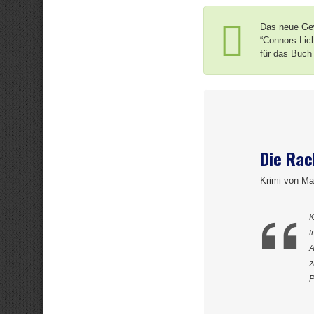
Das neue Gew
“Connors Lic
für das Buch
Die Rac
Krimi von M
K
t
A
z
P