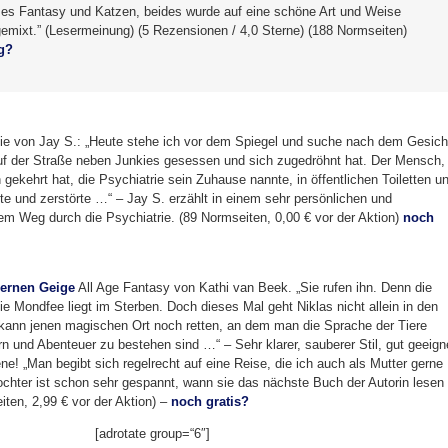
bt es Fantasy und Katzen, beides wurde auf eine schöne Art und Weise
gemixt.” (Lesermeinung) (5 Rezensionen / 4,0 Sterne) (188 Normseiten)
g?
ie von Jay S.: „Heute stehe ich vor dem Spiegel und suche nach dem Gesich
uf der Straße neben Junkies gesessen und sich zugedröhnt hat. Der Mensch,
ekehrt hat, die Psychiatrie sein Zuhause nannte, in öffentlichen Toiletten u
te und zerstörte …“ – Jay S. erzählt in einem sehr persönlichen und
nem Weg durch die Psychiatrie. (89 Normseiten, 0,00 € vor der Aktion)
noch
bernen Geige
All Age Fantasy von Kathi van Beek. „Sie rufen ihn. Denn die
die Mondfee liegt im Sterben. Doch dieses Mal geht Niklas nicht allein in den
 kann jenen magischen Ort noch retten, an dem man die Sprache der Tiere
rn und Abenteuer zu bestehen sind …“ – Sehr klarer, sauberer Stil, gut geeign
e! „Man begibt sich regelrecht auf eine Reise, die ich auch als Mutter gerne
chter ist schon sehr gespannt, wann sie das nächste Buch der Autorin lesen
iten, 2,99 € vor der Aktion) –
noch gratis?
[adrotate group=“6″]