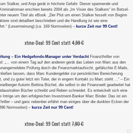
zum Stalker, und Anja gerät in höchste Gefahr. Dieser spannende und
riminalroman erschien bereits 2004 als „Im Visier des Stalkers“ im Betzel-
nter neuem Titel als eBook. „Der Plot um einen Stalker fesselt von Beginn
ktere sind detailliert beschrieben und die Handlung ist wie eine
hrt.“ (Lesermeinung) (ca. 169 Normseiten) –
kurze Zeit nur 99 Cent!
xtme-Deal: 99 Cent statt
4,99 €
eltung – Ein Hedgefonds-Manager unter Verdacht
Finanzthriller von
el: „… von einem Tag auf den anderen gerät das Leben von Marc aus den
unangemeldete Prüfung durch die Finanzmarktaufsicht, gefälschte E-Mails,
chließen lassen, dass Marc Kundengelder zur persönlichen Bereicherung
t, und zu guter letzt ein Toter, der in engem Kontakt zu Marc steht …“ – Ein
Vorarlberger Autorin Bettina Büchel, die selbst in der Finanzwelt gearbeitet hat
üdaustralien Bücher schreibt und Reben schneidet. Es entwickelt sich eine
e Intrige um den erfolgreichen Investment-Banker Marc Binder. Das ist ein
hriller – und ganz nebenbei erfährt man einiges über die dunklen Ecken der
(396 Normseiten) –
kurze Zeit nur 99 Cent!
xtme-Deal: 99 Cent statt
7,90 €