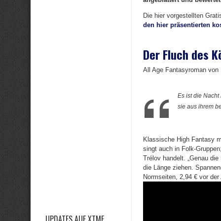
Die hier vorgestellten Grat
den hier präsentierten k
Der Fluch des K
All Age Fantasyroman von
Es ist die Nacht
sie aus ihrem b
Klassische High Fantasy mi
singt auch in Folk-Gruppen
Trélov handelt. „Genau die
die Länge ziehen. Spannend
Normseiten, 2,94 € vor der 
UPDATES AUF XTME