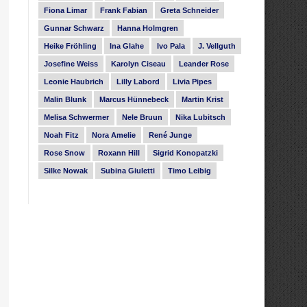
Fiona Limar
Frank Fabian
Greta Schneider
Gunnar Schwarz
Hanna Holmgren
Heike Fröhling
Ina Glahe
Ivo Pala
J. Vellguth
Josefine Weiss
Karolyn Ciseau
Leander Rose
Leonie Haubrich
Lilly Labord
Livia Pipes
Malin Blunk
Marcus Hünnebeck
Martin Krist
Melisa Schwermer
Nele Bruun
Nika Lubitsch
Noah Fitz
Nora Amelie
René Junge
Rose Snow
Roxann Hill
Sigrid Konopatzki
Silke Nowak
Subina Giuletti
Timo Leibig