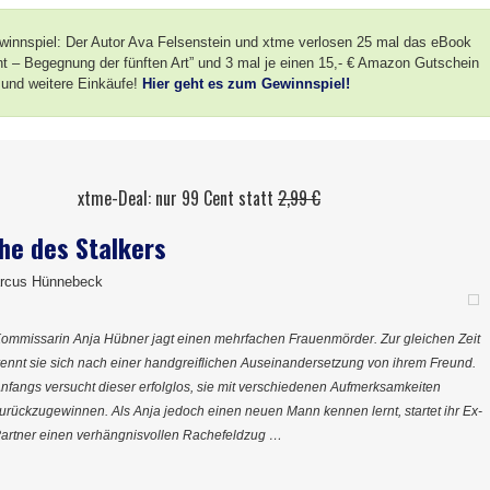
innspiel: Der Autor Ava Felsenstein und xtme verlosen 25 mal das eBook
ht – Begegnung der fünften Art” und 3 mal je einen 15,- € Amazon Gutschein
 und weitere Einkäufe!
Hier geht es zum Gewinnspiel!
xtme-Deal: nur 99 Cent statt
2,99 €
he des Stalkers
arcus Hünnebeck
ommissarin Anja Hübner jagt einen mehrfachen Frauenmörder. Zur gleichen Zeit
rennt sie sich nach einer handgreiflichen Auseinandersetzung von ihrem Freund.
nfangs versucht dieser erfolglos, sie mit verschiedenen Aufmerksamkeiten
urückzugewinnen. Als Anja jedoch einen neuen Mann kennen lernt, startet ihr Ex-
artner einen verhängnisvollen Rachefeldzug …