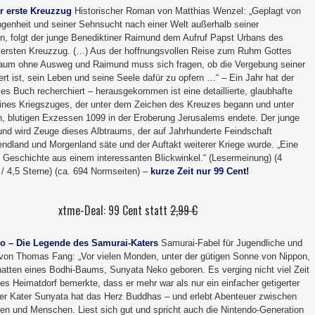
r erste Kreuzzug
Historischer Roman von Matthias Wenzel: „Geplagt von
ngenheit und seiner Sehnsucht nach einer Welt außerhalb seiner
n, folgt der junge Benediktiner Raimund dem Aufruf Papst Urbans des
ersten Kreuzzug. (…) Aus der hoffnungsvollen Reise zum Ruhm Gottes
traum ohne Ausweg und Raimund muss sich fragen, ob die Vergebung seiner
t ist, sein Leben und seine Seele dafür zu opfern …“ – Ein Jahr hat der
ses Buch recherchiert – herausgekommen ist eine detaillierte, glaubhafte
eines Kriegszuges, der unter dem Zeichen des Kreuzes begann und unter
n, blutigen Exzessen 1099 in der Eroberung Jerusalems endete. Der junge
d wird Zeuge dieses Albtraums, der auf Jahrhunderte Feindschaft
ndland und Morgenland säte und der Auftakt weiterer Kriege wurde. „Eine
e Geschichte aus einem interessanten Blickwinkel.“ (Lesermeinung) (4
/ 4,5 Sterne) (ca. 694 Normseiten) –
kurze Zeit nur 99 Cent!
xtme-Deal: 99 Cent statt
2,99 €
o – Die Legende des Samurai-Katers
Samurai-Fabel für Jugendliche und
on Thomas Fang: „Vor vielen Monden, unter der gütigen Sonne von Nippon,
atten eines Bodhi-Baums, Sunyata Neko geboren. Es verging nicht viel Zeit
es Heimatdorf bemerkte, dass er mehr war als nur ein einfacher getigerter
er Kater Sunyata hat das Herz Buddhas – und erlebt Abenteuer zwischen
en und Menschen. Liest sich gut und spricht auch die Nintendo-Generation