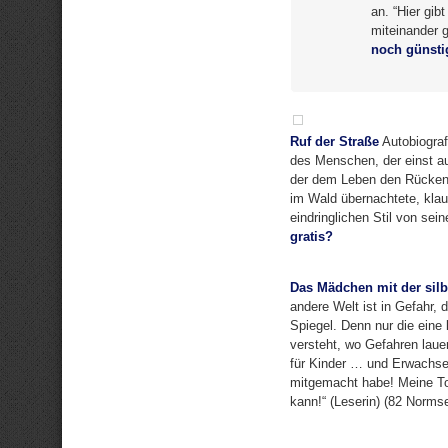
an. “Hier gi
miteinander 
noch günsti
Ruf der Straße
Autobiograf
des Menschen, der einst a
der dem Leben den Rücken g
im Wald übernachtete, klau
eindringlichen Stil von sei
gratis?
Das Mädchen mit der sil
andere Welt ist in Gefahr, 
Spiegel. Denn nur die eine
versteht, wo Gefahren laue
für Kinder … und Erwachsen
mitgemacht habe! Meine To
kann!“ (Leserin) (82 Normse