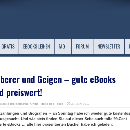
 GRATIS
EBOOKS LEIHEN
FAQ
FORUM
NEWSLETTER
uberer und Geigen – gute eBooks
d preiswert!
eBooks preisgünstig
,
Kindle
,
Tipps des Tages
30. Juni 2013
rzählungen und Biografien – an Sonntag habe ich wieder gute kostenlo
usgesucht. Und wie stets finden Sie auf dieser Seite auch tolle 99-Cent
te eBooks … alle hier präsentierten Bücher habe ich geladen,
.