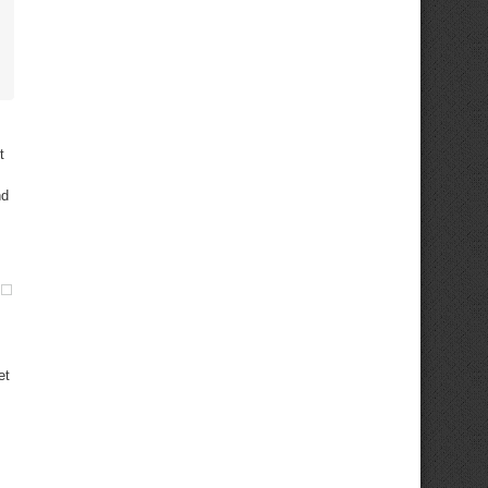
t
nd
et