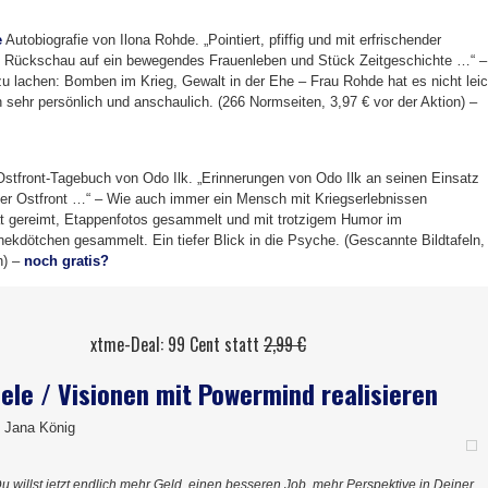
e
Autobiografie von Ilona Rohde. „Pointiert, pfiffig und mit erfrischender
rin Rückschau auf ein bewegendes Frauenleben und Stück Zeitgeschichte …“ –
zu lachen: Bomben im Krieg, Gewalt in der Ehe – Frau Rohde hat es nicht leic
 sehr persönlich und anschaulich. (266 Normseiten, 3,97 € vor der Aktion) –
stfront-Tagebuch von Odo Ilk. „Erinnerungen von Odo Ilk an seinen Einsatz
er Ostfront …“ – Wie auch immer ein Mensch mit Kriegserlebnissen
t gereimt, Etappenfotos gesammelt und mit trotzigem Humor im
nekdötchen gesammelt. Ein tiefer Blick in die Psyche. (Gescannte Bildtafeln,
n) –
noch gratis?
xtme-Deal: 99 Cent statt
2,99 €
iele / Visionen mit Powermind realisieren
 Jana König
u willst jetzt endlich mehr Geld, einen besseren Job, mehr Perspektive in Deiner